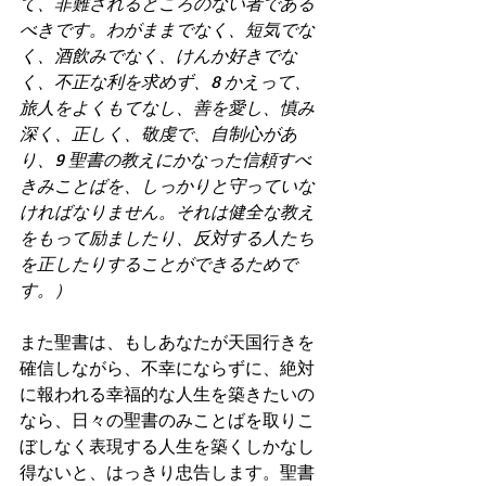
て、非難されるところのない者である
べきです。わがままでなく、短気でな
く、酒飲みでなく、けんか好きでな
く、不正な利を求めず、8 かえって、
旅人をよくもてなし、善を愛し、慎み
深く、正しく、敬虔で、自制心があ
り、9 聖書の教えにかなった信頼すべ
きみことばを、しっかりと守っていな
ければなりません。それは健全な教え
をもって励ましたり、反対する人たち
を正したりすることができるためで
す。）
また聖書は、もしあなたが天国行きを
確信しながら、不幸にならずに、絶対
に報われる幸福的な人生を築きたいの
なら、日々の聖書のみことばを取りこ
ぼしなく表現する人生を築くしかなし
得ないと、はっきり忠告します。聖書