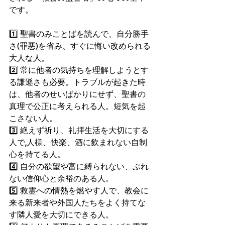
です。
1️⃣ 聖書のみことばを読んで、自分勝手
さ(罪悪)を省み、すぐに悔い改められる
大人な人。
2️⃣ 常に他者の気持ちを理解しようとす
る謙遜さも必要。トラブルが起きた時
は、他者のせいばかりにせず、聖書の
真理で公正に考えられる人。短気を起
こさない人。
3️⃣ 絶えず祈り、礼拝生活を大切にする
人で,人様、快楽、酒に飲まれない自制
心を持てる人。
4️⃣ 自分の欲望や富に縛られない、ぶれ
ない信仰心と余裕のある人。
5️⃣ 救霊への情熱を燃やす人で、教会に
来る新来者や外国人たちをよく持てな
す隣人愛を大切にできる人。