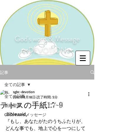
God's word & Message
〜DEVOTION〜
記事
全ての記事
sgbc-devotion
全ての記事
2017年8月18日
読了時間: 5分
テトスの手紙1:7~9
新約聖書
 Bible said,
God's Word メッセージ
『もし、あなたがたのうちふたりが、
どんな事でも、地上で心を一つにして