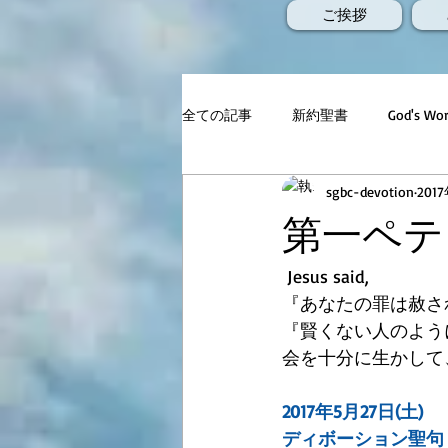
ご挨拶
全ての記事
新約聖書
God's 
sgbc-devotion
201
第一ペテロ
 Jesus said,
『あなたの罪は赦さ
『賢くない人のよう
会を十分に生かして
2017年5月27日(土)
ディボーション聖句