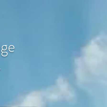
age
〜