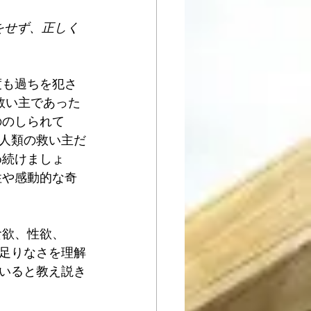
をせず、正しく
度も過ちを犯さ
救い主であった
ののしられて
人類の救い主だ
め続けましょ
性や感動的な奇
食欲、性欲、
足りなさを理解
いると教え説き