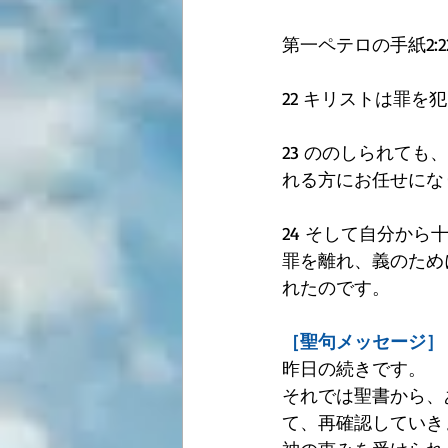
第一ペテロの手紙2:2
22 キリストは罪
23 ののしられて
れる方にお任せにな
24 そして自分か
罪を離れ、義のため
れたのです。
［聖句メッセージ］
昨日の続きです。
それでは聖書から、
て、再確認していき