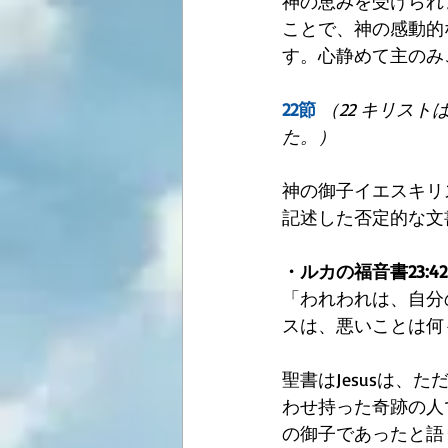
神の恵みを受けられ
ことで、神の感動的
す。心静めて主のみ
22節
（22 キリス
た。）
神の御子イエスキリ
記述した否定的な文
・ルカの福音書23:42
「われわれは、自分
スは、悪いことは何
聖書はJesusは、
わせ持った奇跡の人
の御子であったと語