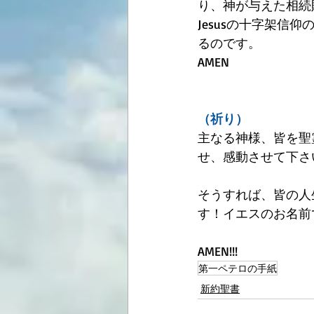
り、神が与えた相続
Jesusの十字架
るのです。
AMEN
（祈り）
主なる神様、皆を聖
せ、感動させて下さ
そうすれば、皆の人
す！イエスのお名前
AMEN!!!
第一ペテロの手紙
新約聖書