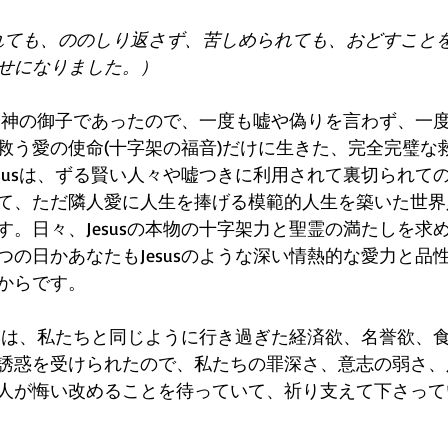
られても、ののしり返さず、苦しめられても、おどすこと
せになりました。）
usは神の御子であったので、一度も嘘や偽りを言わず、一
救う愛の使命(十字架の福音)だけに生きた、完全完璧な
esusは、ずる賢い人々や嘘つきに利用されて裏切られて
て、ただ隣人愛に人生を捧げる模範的人生を築いた世界
す。日々、Jesusの本物の十字架力と聖霊の満たしを求
つの日かあなたもJesusのような深い情熱的な愛力と品
からです。
susは、私たちと同じように行き過ぎた経済欲、名誉欲、
誘惑を受けられたので、私たちの罪深さ、意志の弱さ、
人が悔い改めることを待っていて、祈り支えて下さって