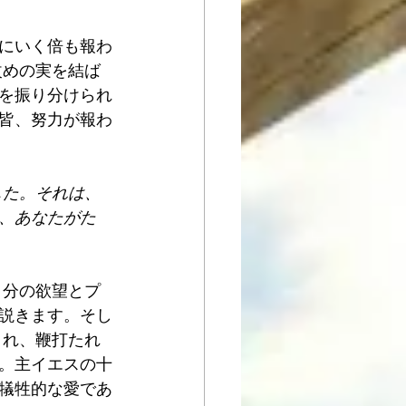
にいく倍も報わ
改めの実を結ば
を振り分けられ
皆、努力が報わ
した。それは、
、あなたがた
自分の欲望とプ
説きます。そし
され、鞭打たれ
。主イエスの十
犠牲的な愛であ