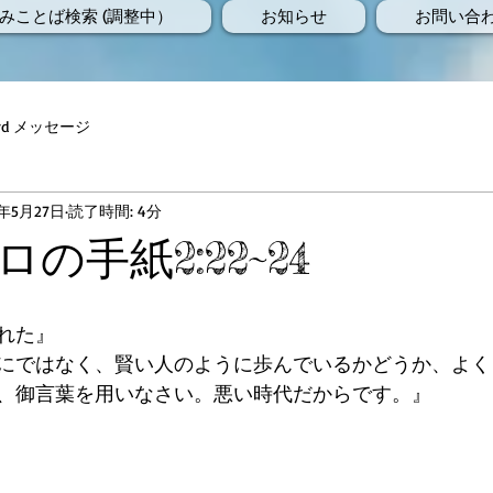
みことば検索 (調整中）
お知らせ
お問い合
Word メッセージ
7年5月27日
読了時間: 4分
の手紙2:22~24
れた』
にではなく、賢い人のように歩んでいるかどうか、よく
、御言葉を用いなさい。悪い時代だからです。』