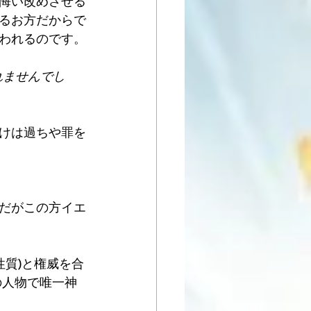
悔い改めさせる
るお方だからで
われるのです。
れませんでし
けは過ちや罪を
だがこの方イエ
性質)と権威を合
の人物で唯一神