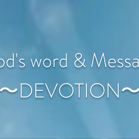
d's word & Mess
〜DEVOTION