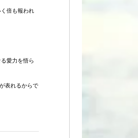
いく倍も報われ
なる愛力を悟ら
が表れるからで