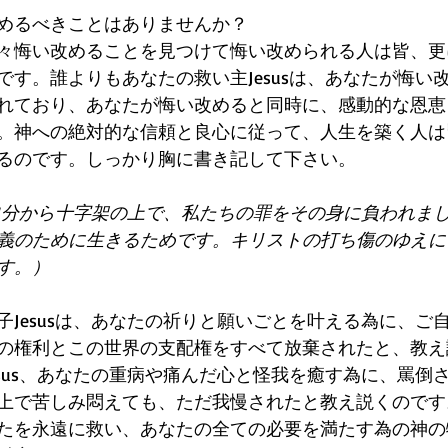
めるべきことはありませんか？
々悔い改めることを見つけて悔い改められる人は皆、更
です。誰よりもあなたの救い主Jesusは、あなたが悔い
れており、あなたが悔い改めると同時に、感動的な恩恵
。神への絶対的な信頼と良心に従って、人生を築く人は
るのです。しっかり胸に書き記して下さい。
て自分から十字架の上で、私たちの罪をその身に負われま
義のために生きるためです。キリストの打ち傷のゆえに
す。）
子Jesusは、あなたの祈りと願いごとを叶える為に、ご
の権利とこの世界の支配権をすべて放棄されたと、教え
esus、あなたの重病や痛んだ心と怪我を癒す為に、罵倒
上で苦しみ悶えても、ただ我慢されたと教え説くのです
たを永遠に救い、あなたの全ての必要を満たす為の神の