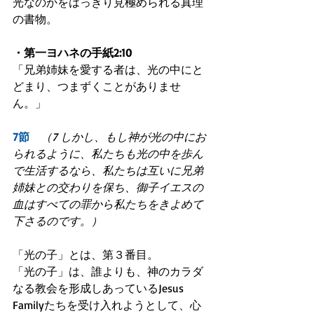
光なのかをはっきり見極められる真理
の書物。
・第一ヨハネの手紙2:10
「兄弟姉妹を愛する者は、光の中にと
どまり、つまずくことがありませ
ん。」
7節　
（7 しかし、もし神が光の中にお
られるように、私たちも光の中を歩ん
で生活するなら、私たちは互いに兄弟
姉妹との交わりを保ち、御子イエスの
血はすべての罪から私たちをきよめて
下さるのです。）
「光の子」とは、第３番目。
「光の子」は、誰よりも、神のカラダ
なる教会を形成しあっているJesus 
Familyたちを受け入れようとして、心