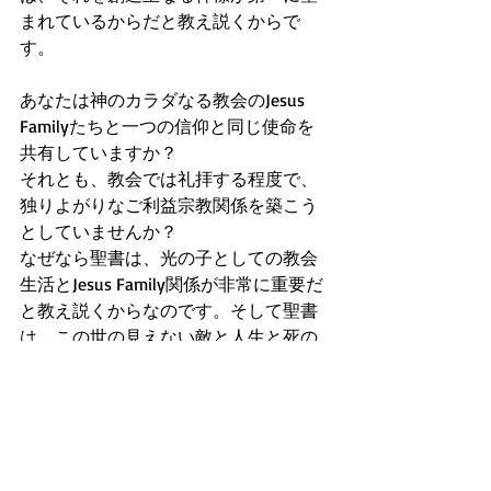
まれているからだと教え説くからで
す。
あなたは神のカラダなる教会のJesus 
Familyたちと一つの信仰と同じ使命を
共有していますか？ 
それとも、教会では礼拝する程度で、
独りよがりなご利益宗教関係を築こう
としていませんか？
なぜなら聖書は、光の子としての教会
生活とJesus Family関係が非常に重要だ
と教え説くからなのです。そして聖書
は、この世の見えない敵と人生と死の
暗闇は、神のみことばの光と、光の子
どもたちが結束する教会力には絶対に
打ち勝てないと、預言するからなので
す。しっかり、胸に書き記して下さ
い。