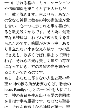
一つに祈れる程のコミュニケーション
や信頼関係を築こうとする人たちだ
と、教え説きます。何よりも、あなた
の父なる神様は教会の神の家族達が愛
し合い、心一つに歩まれる事を喜ばれ
ると教え説くからです。その為に創造
主なる神様は、わざわざ教会制度を造
られたのです。暗闇がおおう中、あま
り目立たない小さな光を放つ一つの星
でさえも、数多くそばに集まって輝け
れば、それらの光は美しく際立つ存在
になっていき、神の希望の光を輝かせ
ることができるのです。
もし、あなたに尽きない人生と死の希
望や 神の後ろ盾が必要ならば、教会の
Jesus Familyたちとの一つ心を大切にし
て、神の奇跡を生み出せる愛の共同体
を目指す事も重要です。なぜなら聖書
は、それを創造主なる神様が第一に望