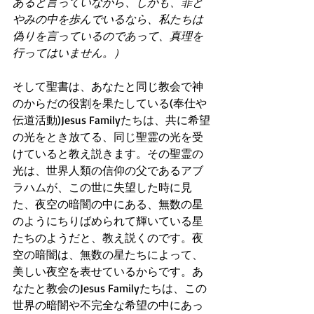
あると言っていながら、しかも、罪と
やみの中を歩んでいるなら、私たちは
偽りを言っているのであって、真理を
行ってはいません。）
そして聖書は、あなたと同じ教会で神
のからだの役割を果たしている(奉仕や
伝道活動)Jesus Familyたちは、共に希望
の光をとき放てる、同じ聖霊の光を受
けていると教え説きます。その聖霊の
光は、世界人類の信仰の父であるアブ
ラハムが、この世に失望した時に見
た、夜空の暗闇の中にある、無数の星
のようにちりばめられて輝いている星
たちのようだと、教え説くのです。夜
空の暗闇は、無数の星たちによって、
美しい夜空を表せているからです。あ
なたと教会のJesus Familyたちは、この
世界の暗闇や不完全な希望の中にあっ