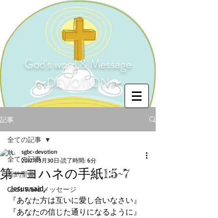
God's word & Message
〜DEVOTION〜
記事
全ての記事
sgbc-devotion
全ての記事
2017年3月30日
読了時間: 6分
第一ヨハネの手紙1:5~7
新約聖書
 Jesus said,
God's Word メッセージ
『あなた方は互いに愛し合いなさい』
『あなたの信じた通りになるように』