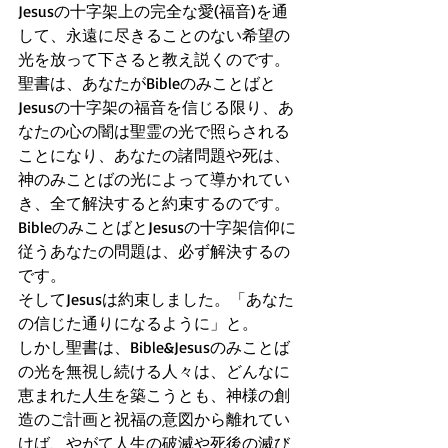
Jesusの十字架上の完全な愛(福音)を通
して、永遠に尽きることのない希望の
光を放って下さると教え説くのです。
聖書は、あなたがBibleのみことばと
Jesusの十字架の福音を信じる限り、あ
なたの心の闇は聖霊の光で照らされる
ことになり、あなたの諸問題や死は、
神のみことばの光によって導かれてい
き、全て解決すると約束するのです。
BibleのみことばとJesusの十字架信仰に
従うあなたの問題は、必ず解決するの
です。
そしてJesusは約束しました。「あなた
の信じた通りになるように」と。
しかし聖書は、Bible&Jesusのみことば
の光を無視し続ける人々は、どんなに
恵まれた人生を築こうとも、神様の創
造のご計画と祝福の意図から離れてい
けば、やがて人生の破滅や死後の滅び