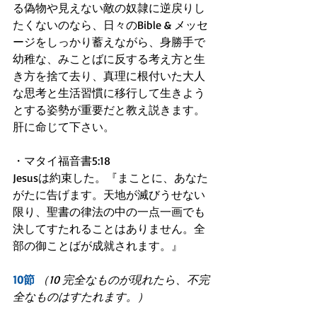
る偽物や見えない敵の奴隷に逆戻りし
たくないのなら、日々のBible & メッセ
ージをしっかり蓄えながら、身勝手で
幼稚な、みことばに反する考え方と生
き方を捨て去り、真理に根付いた大人
な思考と生活習慣に移行して生きよう
とする姿勢が重要だと教え説きます。
肝に命じて下さい。
・マタイ福音書5:18
Jesusは約束した。『まことに、あなた
がたに告げます。天地が滅びうせない
限り、聖書の律法の中の一点一画でも
決してすたれることはありません。全
部の御ことばが成就されます。』
10節
（10 完全なものが現れたら、不完
全なものはすたれます。）