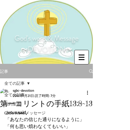
God's word & Message
〜DEVOTION〜
記事
全ての記事
sgbc-devotion
全ての記事
2017年1月21日
読了時間: 7分
第一コリントの手紙13:8~13
新約聖書
 Jesus said,
God's Word メッセージ
「あなたの信じた通りになるように」
「何も思い煩わなくてもいい」