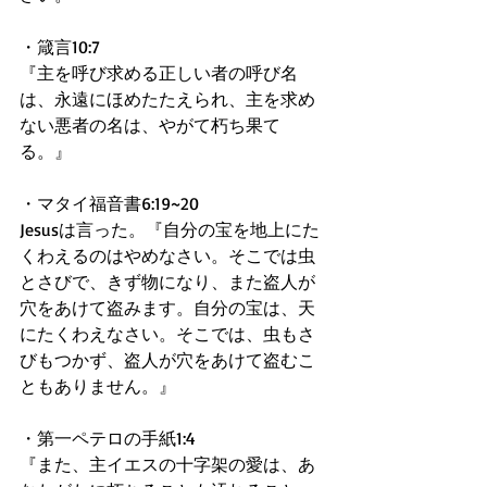
・箴言10:7
『主を呼び求める正しい者の呼び名
は、永遠にほめたたえられ、主を求め
ない悪者の名は、やがて朽ち果て
る。』
・マタイ福音書6:19~20
Jesusは言った。『自分の宝を地上にた
くわえるのはやめなさい。そこでは虫
とさびで、きず物になり、また盗人が
穴をあけて盗みます。自分の宝は、天
にたくわえなさい。そこでは、虫もさ
びもつかず、盗人が穴をあけて盗むこ
ともありません。』
・第一ペテロの手紙1:4
『また、主イエスの十字架の愛は、あ