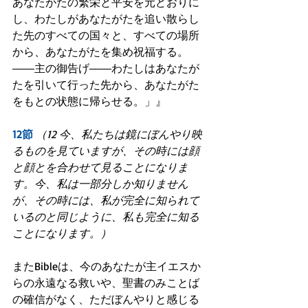
あなたがたの繁栄と平安を元どおりに
し、わたしがあなたがたを追い散らし
た先のすべての国々と、すべての場所
から、あなたがたを集め祝福する。
――主の御告げ――わたしはあなたが
たを引いて行った先から、あなたがた
をもとの状態に帰らせる。」』
12節
（12 今、私たちは鏡にぼんやり映
るものを見ていますが、その時には顔
と顔とを合わせて見ることになりま
す。今、私は一部分しか知りません
が、その時には、私が完全に知られて
いるのと同じように、私も完全に知る
ことになります。）
またBibleは、今のあなたが主イエスか
らの永遠なる救いや、聖書のみことば
の確信がなく、ただぼんやりと感じる