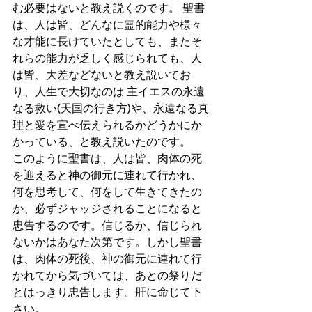
む必要はないと教え説くのです。 聖書
は、人は皆、どんなに霊的能力や様々
な才能に長けていたとしても、またそ
れらの能力が乏しく感じられても、人
は皆、大差などないと教え説いてお
り、人生で大切なのは 主イエスの永遠
なる救い(天国の行き方)や、永遠なる真
理と愛を宣べ伝えられるかどうかにか
かっている、と教え説いたのです。
このように聖書は、人は皆、肉体の死
を迎えると神の御元に連れて行かれ、
何を思考して、何をして生きてきたの
か、必ずジャッジされることになると
忠告するのです。信じるか、信じられ
ないかはあなた次第です。しかし聖書
は、肉体の死後、神の御元に連れて行
かれてから気づいては、あとの祭りだ
とはっきり忠告します。肝に命じて下
さい。