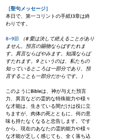
［聖句メッセージ］
本日で、第一コリントの手紙13章は終
わりです。
8~9節
（8 愛は決して絶えることがあり
ません。預言の賜物ならばすたれま
す。異言ならばやみます。知識ならば
すたれます。9 というのは、私たちの
知っているところは一部分であり、預
言することも一部分だからです。）
このようにBibleは、神が与えた預言
力、異言などの霊的な特殊能力や様々
な才能は、生きている間だけは役に立
ちますが、肉体の死とともに、何の意
味も持たなくなると忠告します。です
から、現在のあなたの霊的能力や様々
な才能が乏しく感じても、全く落ち込