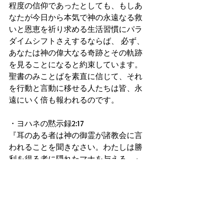
程度の信仰であったとしても、もしあ
なたが今日から本気で神の永遠なる救
いと恩恵を祈り求める生活習慣にパラ
ダイムシフトさえするならば、 必ず、
あなたは神の偉大なる奇跡とその軌跡
を見ることになると約束しています。
聖書のみことばを素直に信じて、それ
を行動と言動に移せる人たちは皆、永
遠にいく倍も報われるのです。
・ヨハネの黙示録2:17
『耳のある者は神の御霊が諸教会に言
われることを聞きなさい。わたしは勝
利を得る者に隠れたマナを与える。』
そしてBibleは、Bibleから語られるみこ
とばを確信した人たちこそが、真の永
遠の勝ち組になれると教え説いていま
す。聖書のみことばを 堅く信じて耳を