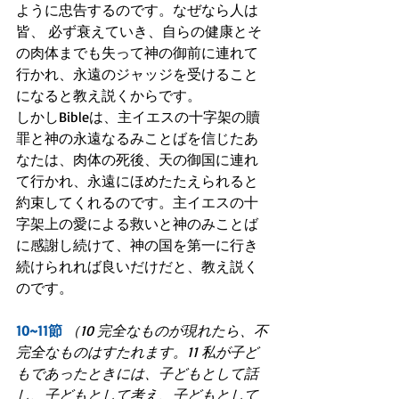
ように忠告するのです。なぜなら人は
皆、 必ず衰えていき、自らの健康とそ
の肉体までも失って神の御前に連れて
行かれ、永遠のジャッジを受けること
になると教え説くからです。
しかしBibleは、主イエスの十字架の贖
罪と神の永遠なるみことばを信じたあ
なたは、肉体の死後、天の御国に連れ
て行かれ、永遠にほめたたえられると
約束してくれるのです。主イエスの十
字架上の愛による救いと神のみことば
に感謝し続けて、神の国を第一に行き
続けられれば良いだけだと、教え説く
のです。
10~11節
（10 完全なものが現れたら、不
完全なものはすたれます。11 私が子ど
もであったときには、子どもとして話
し、子どもとして考え、子どもとして