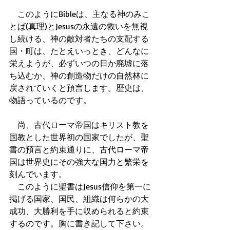
　このようにBibleは、主なる神のみこ
とば(真理)とJesusの永遠の救いを無視
し続ける、神の敵対者たちの支配する
国・町は、たとえいっとき、どんなに
栄えようが、必ずいつの日か廃墟に落
ち込むか、神の創造物だけの自然林に
戻されていくと預言します。歴史は、
物語っているのです。
　尚、古代ローマ帝国はキリスト教を
国教とした世界初の国家でしたが、聖
書の預言と約束通りに、古代ローマ帝
国は世界史にその強大な国力と繁栄を
刻んでいます。
　このように聖書はJesus信仰を第一に
掲げる国家、国民、組織は何らかの大
成功、大勝利を手に収められると約束
するのです。胸に書き記して下さい。