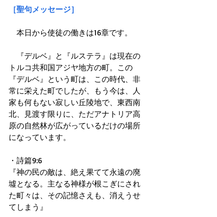
［聖句メッセージ］
　本日から使徒の働きは16章です。
　『デルベ』と『ルステラ』は現在の
トルコ共和国アジヤ地方の町。この
『デルベ』という町は、この時代、非
常に栄えた町でしたが、もう今は、人
家も何もない寂しい丘陵地で、東西南
北、見渡す限りに、ただアナトリア高
原の自然林が広がっているだけの場所
になっています。
・詩篇9:6
『神の民の敵は、絶え果てて永遠の廃
墟となる。主なる神様が根こぎにされ
た町々は、その記憶さえも、消えうせ
てしまう』