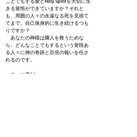
ことでもする愛とHoly Spiritを大切に生
きる覚悟ができていますか？それと
も、周囲の人々の永遠なる死を見捨て
てまで、自己保身的に生き続けるつも
りですか？
　あなたの神様は隣人を救うためな
ら、どんなことでもするという覚悟あ
る人々に神の奇跡と百倍の報いを任さ
れるのです。
・ローマ書8:1
『こういうわけで、今は、キリスト・
イエスを信じる者が罪に定められ、裁
かれることは決してありません。』
　そして聖書は、永遠なる神の子とさ
れたあなたは、周囲の全ての人たちに
あらやる手段を使って、永遠なる救い
を獲得させるために、父なる神様から