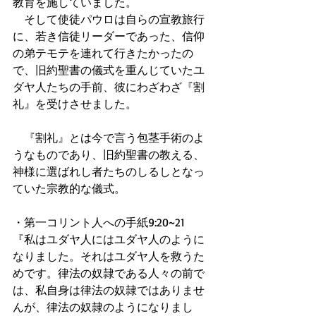
教育を施していました。
　そして使徒パウロは自らの宣教旅行
に、若き信徒リーダーであった、信仰
の弟テモテを連れて行きたかったの
で、旧約聖書の儀式を重んじていたユ
ダヤ人たちの手前、彼にわざわざ『割
礼』を受けさせました。
　『割礼』とは今で言う包茎手術のよ
うなものであり、旧約聖書の教える、
神様に選ばれし者たちのしるしとなっ
ていた宗教的な儀式。
・第一コリント人への手紙9:20~21
『私はユダヤ人にはユダヤ人のように
なりました。それはユダヤ人を救うた
めです。律法の奴隷である人々の前で
は、私自身は律法の奴隷ではありませ
んが、律法の奴隷のようになりまし