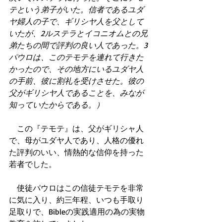
テという弟子がいた。信者であるユダ
ヤ婦人の子で、ギリシヤ人を父として
いたが、2ルステラとイコニオムとの兄
弟たちの間で評判の良い人であった。3
パウロは、このテモテを連れて行きた
かったので、その地方にいるユダヤ人
の手前、彼に割礼を受けさせた。彼の
父がギリシヤ人であることを、みなが
知っていたからである。）
　この『テモテ』は、父がギリシャ人
で、母がユダヤ人であり、人格の優れ
た評判のいい、情熱的な信仰を持った
若者でした。
　使徒パウロはこの信徒テモテを非常
に気に入り、約三年程、いつも手取り
足取りで、Bibleの実践適用の為の実物