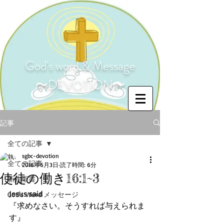
God's word & Message
〜DEVOTION〜
記事
全ての記事
sgbc-devotion
全ての記事
2016年6月3日
読了時間: 6分
使徒の働き16:1~3
新約聖書
Jesus said
God's Word メッセージ
『求めなさい。そうすれば与えられま
す』