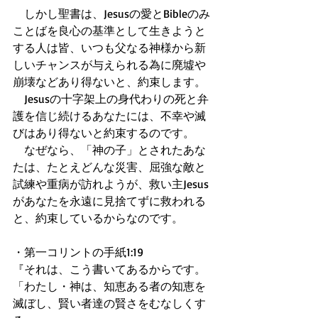
　しかし聖書は、Jesusの愛とBibleのみ
ことばを良心の基準として生きようと
する人は皆、いつも父なる神様から新
しいチャンスが与えられる為に廃墟や
崩壊などあり得ないと、約束します。
　Jesusの十字架上の身代わりの死と弁
護を信じ続けるあなたには、不幸や滅
びはあり得ないと約束するのです。
　なぜなら、「神の子」とされたあな
たは、たとえどんな災害、屈強な敵と
試練や重病が訪れようが、救い主Jesus
があなたを永遠に見捨てずに救われる
と、約束しているからなのです。
・第一コリントの手紙1:19
『それは、こう書いてあるからです。
「わたし・神は、知恵ある者の知恵を
滅ぼし、賢い者達の賢さをむなしくす