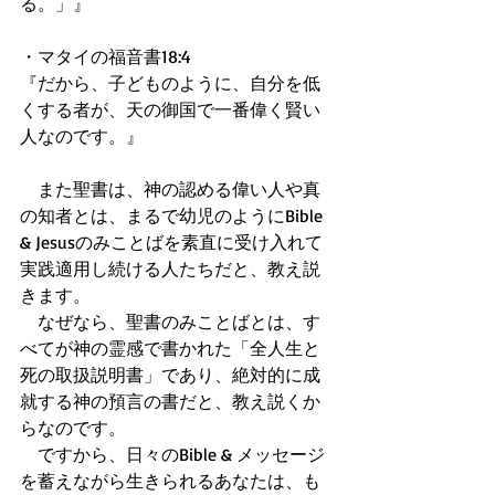
る。」』
・マタイの福音書18:4
『だから、子どものように、自分を低
くする者が、天の御国で一番偉く賢い
人なのです。』
　また聖書は、神の認める偉い人や真
の知者とは、まるで幼児のようにBible 
& Jesusのみことばを素直に受け入れて
実践適用し続ける人たちだと、教え説
きます。
　なぜなら、聖書のみことばとは、す
べてが神の霊感で書かれた「全人生と
死の取扱説明書」であり、絶対的に成
就する神の預言の書だと、教え説くか
らなのです。
　ですから、日々のBible & メッセージ
を蓄えながら生きられるあなたは、も