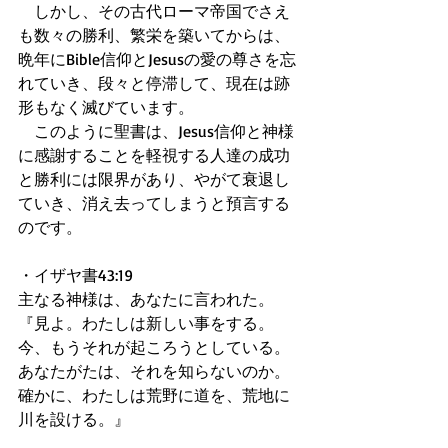
　しかし、その古代ローマ帝国でさえ
も数々の勝利、繁栄を築いてからは、
晩年にBible信仰とJesusの愛の尊さを忘
れていき、段々と停滞して、現在は跡
形もなく滅びています。
　このように聖書は、Jesus信仰と神様
に感謝することを軽視する人達の成功
と勝利には限界があり、やがて衰退し
ていき、消え去ってしまうと預言する
のです。
・イザヤ書43:19
主なる神様は、あなたに言われた。
『見よ。わたしは新しい事をする。
今、もうそれが起ころうとしている。
あなたがたは、それを知らないのか。
確かに、わたしは荒野に道を、荒地に
川を設ける。』