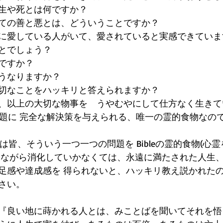
生や死とは何ですか？  
ての善と悪とは、どういうことですか？
に愛している人がいて、愛されていると実感できていま
とでしょう？
ですか？
うなりますか？
切なことをハッキリと答えられますか？ 
、以上の大切な物事を　うやむやにして仕方なく生きて
の問題に 完全な解決策を与えられる、唯一の霊的食物なの
sは、人は皆、そういう一つ一つの問題を Bibleの霊的食物(心
しながら消化していかなくては、永遠に満たされた人生
足感や達成感を 得られないと、ハッキリ教え説かれた
さい。
:23『良い地に蒔かれる人とは、みことばを聞いてそれを