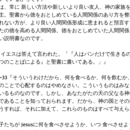
は、常に 新しい方法や新しいより良い友人、神の家族
主。聖書から徳をおとしめている人間関係のあり方を整
れない方が、より良い人間関係形成に恵まれると預言す
たの徳を高める人間関係、徳をおとしめていた人間関係
い説明書なのです。
4『イエスは答えて言われた。「『人はパンだけで生きる
つのことばによる』と聖書に書いてある。」』
31〜33『そういうわけだから、何を食べるか、何を飲む
のことで心配するのはやめなさい。こういうものはみな
いるものなのです。しかし、あなたがたの天の父なる神
であることを知っておられます。だから、神の国とその
うすれば、それに加えて、これらのものはすべて与えら
、弟子たちが Jesusに何を食べさせようか、いつ 食べさせ