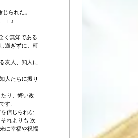
命じられた。
。」』
 全く無知である
し過ぎずに、町
いる友人、知人に
知人たちに振り
したり、悔い改
です。
ばを信じられな
それよりも 次
来に幸福や祝福