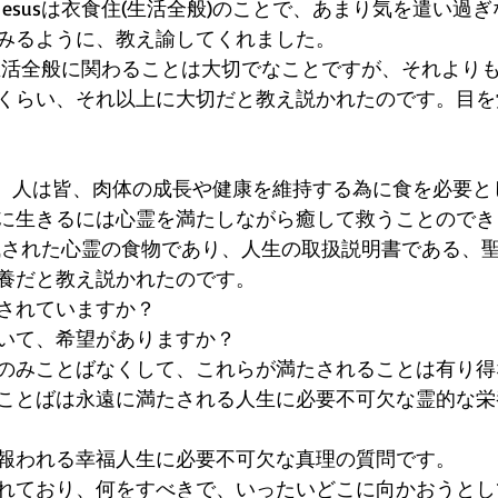
esusは衣食住(生活全般)のことで、あまり気を遣い過
みるように、教え諭してくれました。
住の生活全般に関わることは大切でなことですが、それより
くらい、それ以上に大切だと教え説かれたのです。目を
書ら、人は皆、肉体の成長や健康を維持する為に食を必要とし
に生きるには心霊を満たしながら癒して救うことのでき
残された心霊の食物であり、人生の取扱説明書である、
養だと教え説かれたのです。
されていますか？
いて、希望がありますか？　
のみことばなくして、これらが満たされることは有り得
ことばは永遠に満たされる人生に必要不可欠な霊的な栄
報われる幸福人生に必要不可欠な真理の質問です。
れており、何をすべきで、いったいどこに向かおうとし