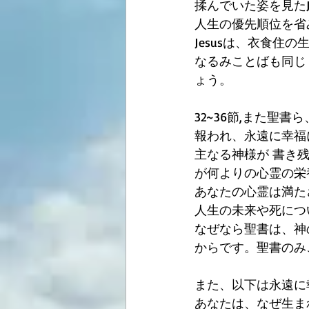
揉んでいた姿を見たJ
人生の優先順位を省
Jesusは、衣食
なるみことばも同じ
ょう。
32~36節,また聖
報われ、永遠に幸福
主なる神様が 書き
が何よりの心霊の栄
あなたの心霊は満た
人生の未来や死につ
なぜなら聖書は、神
からです。聖書のみ
また、以下は永遠に
あなたは、なぜ生ま