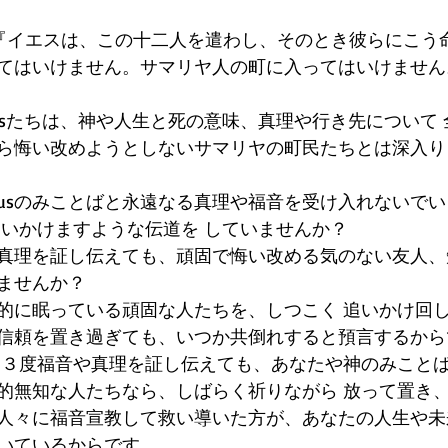
:5『イエスは、この十二人を遣わし、そのとき彼らにこう
てはいけません。サマリヤ人の町に入ってはいけません
esusたちは、神や人生と死の意味、真理や行き先について
ら悔い改めようとしないサマリヤの町民たちとは深入り
&Jesusのみことばと永遠なる真理や福音を受け入れないで
追いかけますような伝道を していませんか？ 
真理を証し伝えても、頑固で悔い改める気のない友人、
ませんか？
的に眠っている頑固な人たちを、しつこく 追いかけ回
信頼を置き過ぎても、いつか共倒れすると預言するから
ら２、３度福音や真理を証し伝えても、あなたや神のみこと
的無知な人たちなら、しばらく祈りながら 放って置き、
人々に福音宣教して救い導いた方が、あなたの人生や未
いているからです。