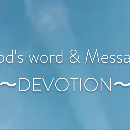
d's word & Mess
〜DEVOTION