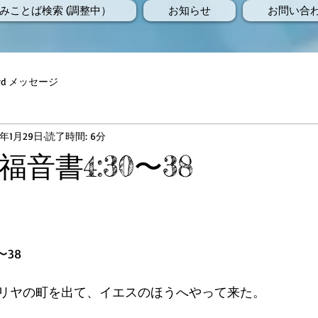
みことば検索 (調整中）
お知らせ
お問い合
Word メッセージ
0年1月29日
読了時間: 6分
音書4:30〜38
〜38
リヤの町を出て、イエスのほうへやって来た。