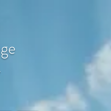
age
〜