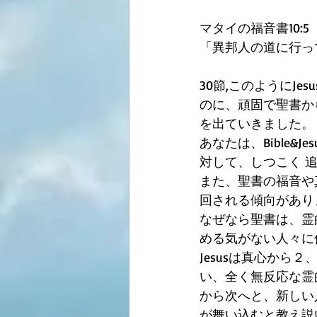
マタイの福音書10
「異邦人の道に行っ
30節,このようにJ
のに、頑固で聖書か
を出ていきました。
あなたは、Bible
対して、しつこく 
また、聖書の福音や
回される傾向があり
なぜなら聖書は、霊
める気がない人々に
Jesusは真心か
い、全く無反応な霊
から次へと、新しい
が舞い込むと教え説