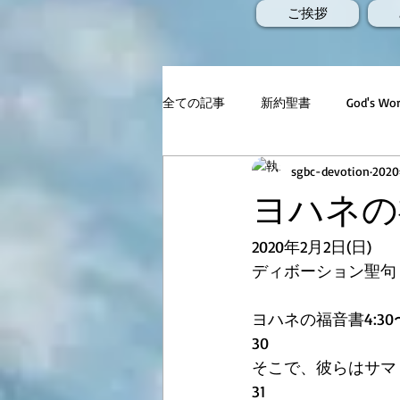
ご挨拶
全ての記事
新約聖書
God's 
sgbc-devotion
202
ヨハネの福
2020年2月2日(日)
ディボーション聖句
ヨハネの福音書4:30
30    
そこで、彼らはサマ
31