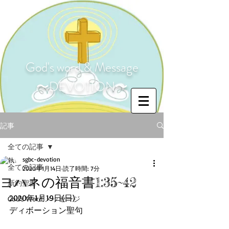
God's word & Message
〜DEVOTION〜
記事
全ての記事
sgbc-devotion
全ての記事
2020年1月14日
読了時間: 7分
ヨハネの福音書1:35~42
新約聖書
2020年1月19日(日)
God's Word メッセージ
ディボーション聖句