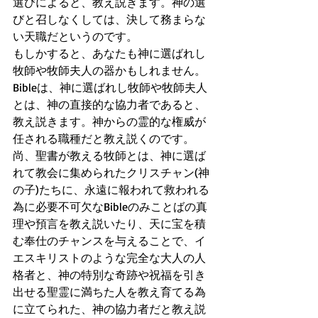
選びによると、教え説きます。神の選
びと召しなくしては、決して務まらな
い天職だというのです。
もしかすると、あなたも神に選ばれし
牧師や牧師夫人の器かもしれません。
Bibleは、神に選ばれし牧師や牧師夫人
とは、神の直接的な協力者であると、
教え説きます。神からの霊的な権威が
任される職種だと教え説くのです。
尚、聖書が教える牧師とは、神に選ば
れて教会に集められたクリスチャン(神
の子)たちに、永遠に報われて救われる
為に必要不可欠なBibleのみことばの真
理や預言を教え説いたり、天に宝を積
む奉仕のチャンスを与えることで、イ
エスキリストのような完全な大人の人
格者と、神の特別な奇跡や祝福を引き
出せる聖霊に満ちた人を教え育てる為
に立てられた、神の協力者だと教え説