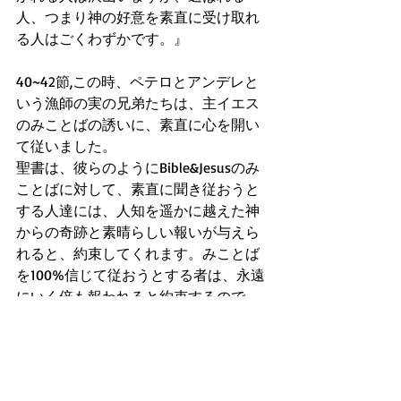
人、つまり神の好意を素直に受け取れ
る人はごくわずかです。』
40~42節,この時、ペテロとアンデレと
いう漁師の実の兄弟たちは、主イエス
のみことばの誘いに、素直に心を開い
て従いました。
聖書は、彼らのようにBible&Jesusのみ
ことばに対して、素直に聞き従おうと
する人達には、人知を遥かに越えた神
からの奇跡と素晴らしい報いが与えら
れると、約束してくれます。みことば
を100%信じて従おうとする者は、永遠
にいく倍も報われると約束するので
す。
尚、当時漁師だったペテロとアンデレ
は、全く学のない普通の漁師でした
が、みことば通りに従って漁師をやめ