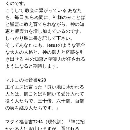
くのです。
こうして 教会に繋がっている あなた
も、毎日 知らぬ間に、神様のみことば
と聖霊に教え育てられながら、神の知
恵と聖霊力を増し加えているのです。
しっかり胸に書き記して下さい。
そしてあなたにも、Jesusのような完全
な大人の人格と、神の御力と奇跡を引
き出せる 神の知恵と聖霊力が任される
ようになると期待します。
マルコの福音書4:20
主イエスは言った『良い地に蒔かれる
人とは、御ことばを聞いて受け入れて
従う人たちで、三十倍、六十倍、百倍
の実を結ぶ人たちです。』　
マタイ福音書22:14（現代訳）『神に招
かれる人は沢山いますが、選ばれる