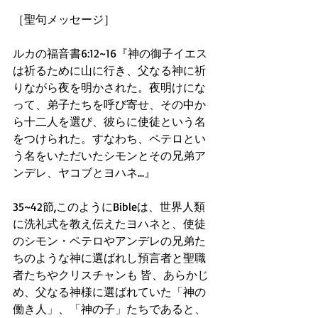
［聖句メッセージ］
ルカの福音書6:12~16『神の御子イエス
は祈るために山に行き、父なる神に祈
りながら夜を明かされた。夜明けにな
って、弟子たちを呼び寄せ、その中か
ら十二人を選び、彼らに使徒という名
をつけられた。すなわち、ペテロとい
う名をいただいたシモンとその兄弟ア
ンデレ、ヤコブとヨハネ...』
35~42節,このようにBibleは、世界人類
に洗礼式を教え伝えたヨハネと、使徒
のシモン・ペテロやアンデレの兄弟た
ちのような神に選ばれし預言者と聖職
者たちやクリスチャンも 皆、あらかじ
め、父なる神様に選ばれていた「神の
働き人」、「神の子」たちであると、