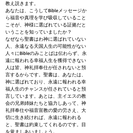
教え説きます。
あなたは、こうしてBibleメッセージか
ら福音や真理を学び吸収していること
こそが、神様に選ばれている証拠だと
いうことを知っていましたか？
なぜなら聖書はわ神に選ばれていない
人、永遠なる天国人生の可能性がない
人々にBibleのみことばは伝わらず、永
遠に報われる幸福人生を獲得できない
人は皆、神礼拝奉仕が任されないと預
言するからです。聖書は、あなたは、
神に選ばれており、永遠に報われる幸
福人生のチャンスが任されていると預
言しています。あとは、主イエスの教
会の兄弟姉妹たちと協力しあって、神
礼拝奉仕や福音宣教の愛の労さえ、大
切に生き続ければ、永遠に報われる
と、聖書は約束してくれるのです。目
を覚ましあいましょう。