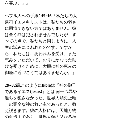
を喜ぶ。」』
ヘブル人への手紙4:15~16『私たちの大
祭司イエスキリストは、私たちの弱さ
に同情できない方ではありません。彼
は全く罪は犯されませんでしたが、す
べての点で、私たちと同じように、人
生の試みに会われたのです。ですか
ら、私たちは、あわれみを受け、また
恵みをいただいて、おりにかなった助
けを受けるために、大胆に神の恵みの
御座に近づこうではありませんか。』
29~32節,このようにBibleは『神の御子
であるイエス(Jesus)』とは 何一つ罪や
過ちを犯さなかった、世界人類史上唯
一の完全な神の救い主であったと、教
え説きます。彼の人格には、天地万物
の創造主であり、世界人類の父なる神