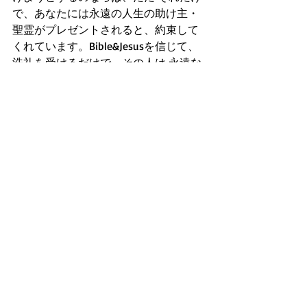
で、あなたには永遠の人生の助け主・
聖霊がプレゼントされると、約束して
くれています。Bible&Jesusを信じて、
洗礼を受けるだけで、その人は 永遠な
る助け主聖霊が神様からプレゼントさ
れると教え説くのです。
ローマ信徒への手紙10:11『聖書はこう
言っています。「彼に信頼する者は、
失望させられることがない。」』
聖書は、人は皆、Jesusの命じた通りに
洗礼を受けて、日々のみことばから祈
りつつ悔い改め続ければ、永遠なる希
望に満ちた聖霊力とみことばの奇跡が
任されると預言するのです。AMEN
(祈り)