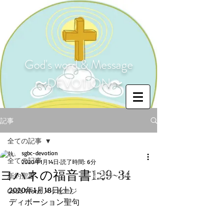
God's word & Message
〜DEVOTION〜
記事
全ての記事
sgbc-devotion
全ての記事
2020年1月14日
読了時間: 6分
ヨハネの福音書1:29~34
新約聖書
2020年1月18日(土)
God's Word メッセージ
ディボーション聖句