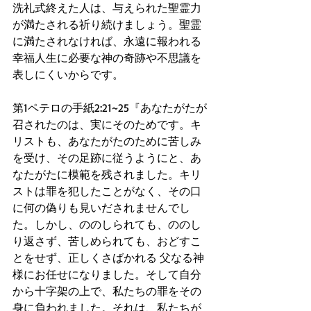
洗礼式終えた人は、与えられた聖霊力
が満たされる祈り続けましょう。聖霊
に満たされなければ、永遠に報われる
幸福人生に必要な神の奇跡や不思議を
表しにくいからです。
第1ペテロの手紙2:21~25『あなたがたが
召されたのは、実にそのためです。キ
リストも、あなたがたのために苦しみ
を受け、その足跡に従うようにと、あ
なたがたに模範を残されました。キリ
ストは罪を犯したことがなく、その口
に何の偽りも見いだされませんでし
た。しかし、ののしられても、ののし
り返さず、苦しめられても、おどすこ
とをせず、正しくさばかれる 父なる神
様にお任せになりました。そして自分
から十字架の上で、私たちの罪をその
身に負われました。それは、私たちが