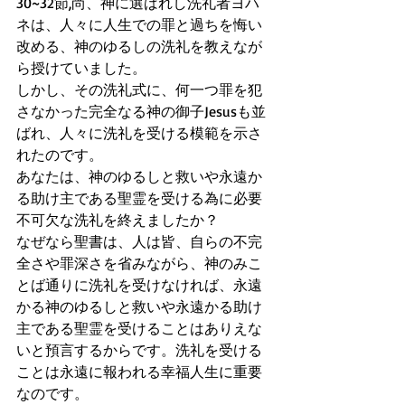
30~32節,尚、神に選ばれし洗礼者ヨハ
ネは、人々に人生での罪と過ちを悔い
改める、神のゆるしの洗礼を教えなが
ら授けていました。
しかし、その洗礼式に、何一つ罪を犯
さなかった完全なる神の御子Jesusも並
ばれ、人々に洗礼を受ける模範を示さ
れたのです。
あなたは、神のゆるしと救いや永遠か
る助け主である聖霊を受ける為に必要
不可欠な洗礼を終えましたか？
なぜなら聖書は、人は皆、自らの不完
全さや罪深さを省みながら、神のみこ
とば通りに洗礼を受けなければ、永遠
かる神のゆるしと救いや永遠かる助け
主である聖霊を受けることはありえな
いと預言するからです。洗礼を受ける
ことは永遠に報われる幸福人生に重要
なのです。