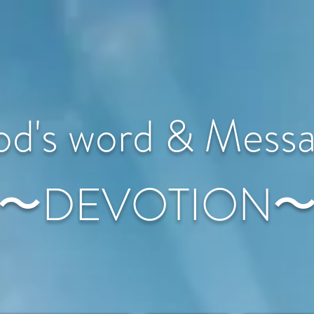
d's word & Mess
〜DEVOTION