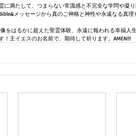
霊に満たして、つまらない常識感と不完全な学問や凝り
Bible&メッセージから真のご神格と神性や永遠なる真
想像をはるかに超えた聖霊体験、永遠に報われる幸福人
！主イエスのお名前で、期待して祈ります。AMEN!!! 