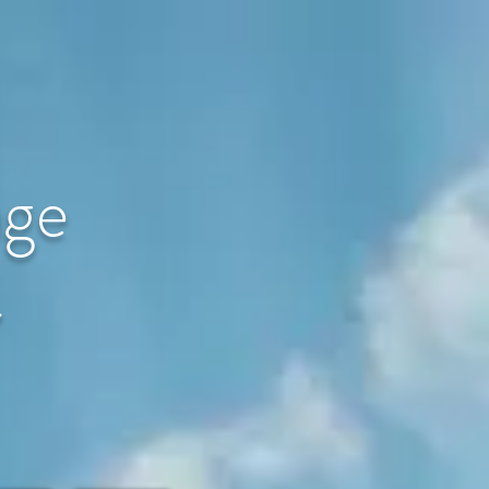
age
〜