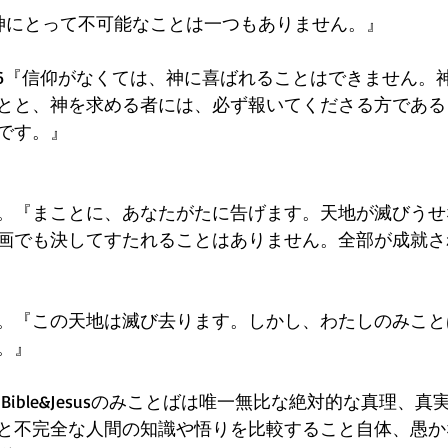
7『神にとって不可能なことは一つもありません。』
1:6『信仰がなくては、神に喜ばれることはできません。
とと、神を求める者には、必ず報いてくださる方である
です。』
。『まことに、あなたがたに告げます。天地が滅びうせ
画でも決してすたれることはありません。全部が成就さ
。『この天地は滅び去ります。しかし、わたしのみこと
。』
は、Bible&Jesusのみことばは唯一無比な絶対的な真理、
と不完全な人間の知識や悟りを比較すること自体、愚か