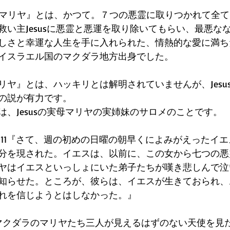
ラのマリヤ』とは、かつて。７つの悪霊に取りつかれて全
救い主Jesusに悪霊と悪運を取り除いてもらい、最悪な
しさと幸運な人生を手に入れられた、情熱的な愛に満ち
イスラエル国のマクダラ地方出身でした。
ヤ』とは、ハッキリとは解明されていませんが、Jesusと
の説が有力です。
は、Jesusの実母マリヤの実姉妹のサロメのことです。
9~11『さて、週の初めの日曜の朝早くによみがえったイ
分を現された。イエスは、以前に、この女から七つの悪
ヤはイエスといっしょにいた弟子たちが嘆き悲しんで泣
知らせた。ところが、彼らは、イエスが生きておられ、
れを信じようとはしなかった。』
前にマクダラのマリヤたち三人が見えるはずのない天使を見