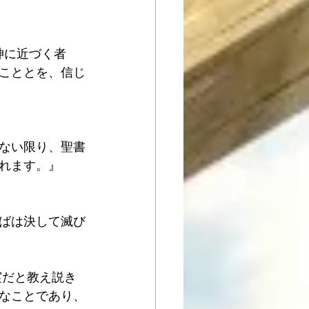
神に近づく者
こととを、信じ
ない限り、聖書
れます。』
ばは決して滅び
真実だと教え説き
なことであり、