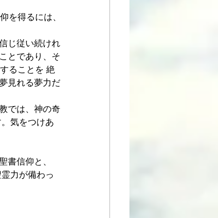
信仰を得るには、
信じ従い続けれ
ことであり、そ
することを 絶
夢見れる夢力だ
教では、神の奇
ます。気をつけあ
聖書信仰と、
聖霊力が備わっ