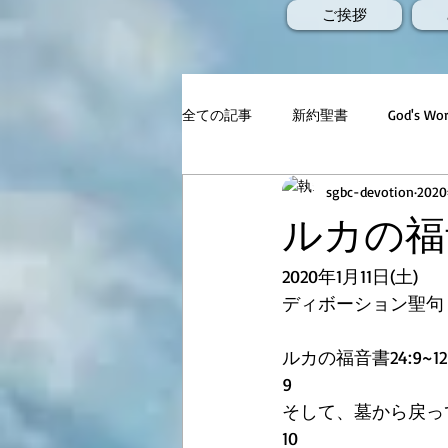
ご挨拶
全ての記事
新約聖書
God's 
sgbc-devotion
202
ルカの福音
2020年1月11日(土)
ディボーション聖句
ルカの福音書24:9~12
9     
そして、墓から戻っ
10