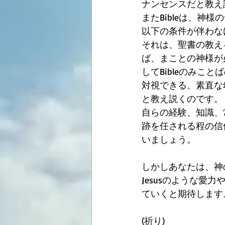
ナンセンスだと教え
またBibleは、
以下の条件が伴わな
それは、聖書の教え
ば、まことの神様が
してBibleのみこ
対視できる、素直な
と教え説くのです。
自らの経験、知識、
跡を任される程の信仰
いましょう。
しかしあなたは、神
Jesusのような
ていくと期待します。
(祈り)