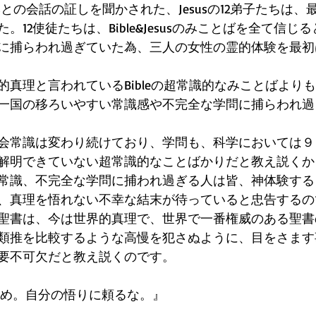
usとの会話の証しを聞かされた、Jesusの12弟子たちは
。12使徒たちは、Bible&Jesusのみことばを全て信じ
に捕らわれ過ぎていた為、三人の女性の霊的体験を最初
的真理と言われているBibleの超常識的なみことばより
一国の移ろいやすい常識感や不完全な学問に捕らわれ過
会常識は変わり続けており、学問も、科学においては９
解明できていない超常識的なことばかりだと教え説くか
常識、不完全な学問に捕われ過ぎる人は皆、神体験する
、真理を悟れない不幸な結末が待っていると忠告するの
聖書は、今は世界的真理で、世界で一番権威のある聖書
類推を比較するような高慢を犯さぬように、目をさます
要不可欠だと教え説くのです。
り頼め。自分の悟りに頼るな。』