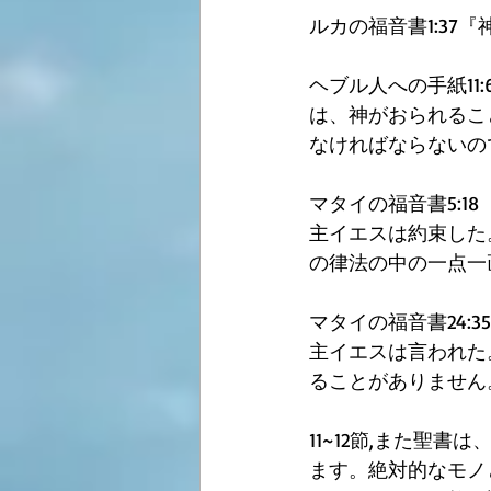
ルカの福音書1:3
ヘブル人への手紙1
は、神がおられるこ
なければならないの
マタイの福音書5:18 
主イエスは約束した
の律法の中の一点一
マタイの福音書24:35
主イエスは言われた
ることがありません
11~12節,また聖書
ます。絶対的なモノ