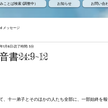
みことば検索 (調整中）
お知らせ
お問い合
Word メッセージ
0年1月6日
読了時間: 5分
書24:9~12
て、十一弟子とそのほかの人たち全部に、一部始終を報