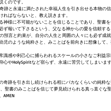
説くのです。
神様の奇跡と永遠に満たされた幸福人生を引き出せる本物の
ければならないと、教え説きます。
る神様に不可能がないことを信じることであり、聖書を
必ず報いて下さるという、父なる神からの愛を信頼する
とばの預言と約束が、自分の人生と周囲の人々にも必ず成就
幼児のような純粋さと、みことばを前向きに想像して、
常識感や利己心に捕らわれるスケールの小さなご利益宗
心やHolySpiritなど宿らず、永遠に苦労してしまい
の奇跡を引き出し続けられる程にバカなくらいの純粋な
愛力や、聖書のみことばを信じて夢見続けられる真っ直ぐな
AMEN