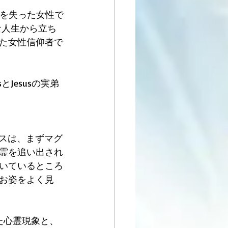
てを失った女性で
な人生から立ち
た女性信仰者で
Jesusの実弟
エスは、まずマグ
霊を追い出され
いているところ
お姿をよく見
た心霊現象と、