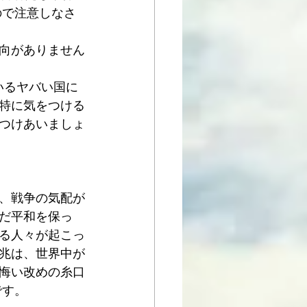
ので注意しなさ
向がありません
いるヤバい国に
特に気をつける
つけあいましょ
、戦争の気配が
だ平和を保っ
る人々が起こっ
兆は、世界中が
悔い改めの糸口
です。