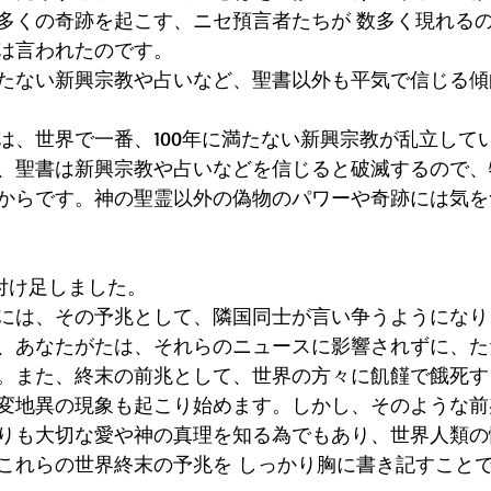
多くの奇跡を起こす、ニセ預言者たちが 数多く現れる
は言われたのです。
たない新興宗教や占いなど、聖書以外も平気で信じる傾
は、世界で一番、100年に満たない新興宗教が乱立して
、聖書は新興宗教や占いなどを信じると破滅するので、
からです。神の聖霊以外の偽物のパワーや奇跡には気を
usは付け足しました。
には、その予兆として、隣国同士が言い争うようになり
、あなたがたは、それらのニュースに影響されずに、た
。また、終末の前兆として、世界の方々に飢饉で餓死す
変地異の現象も起こり始めます。しかし、そのような前
りも大切な愛や神の真理を知る為でもあり、世界人類の
これらの世界終末の予兆を しっかり胸に書き記すこと