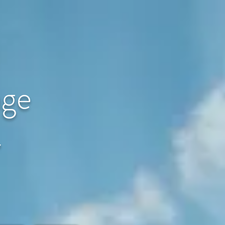
age
〜