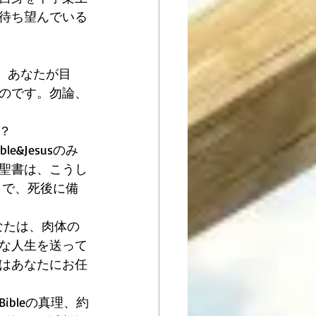
待ち望んでいる
す。あなたが目
のです。勿論、
？
&Jesusのみ
聖書は、こうし
とで、死後に備
なたは、肉体の
な人生を送って
はあなたにお任
bleの真理、約