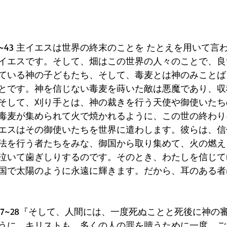
37~43 主イエスは世界の終末のことを たとえを用いて
イエスです。そして、畑はこの世界の人々のことで、良
ている神の子どもたち、そして、毒麦とは神のみことば
とです。神を信じない毒麦を蒔いた敵は悪魔であり、収
そして、刈り手とは、神の裁きを行う天使や御使いたち
毒麦が集められて火で焼かれるように、この世の終わり
エスはその御使いたちを世界に遣わします。彼らは、信
法を行う者たちをみな、御国から取り集めて、火の燃え
泣いて歯ぎしりするのです。そのとき、わたしを信じて
国で太陽のように永遠に輝きます。だから、耳のある者
27~28『そして、人間には、一度死ぬことと死後に神の
うに、キリストも、多くの人の罪を贖うために一度、ご