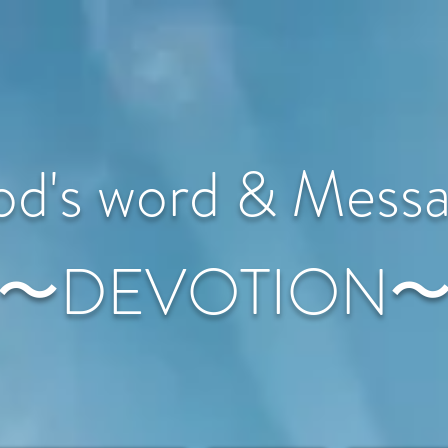
d's word & Mess
〜DEVOTION