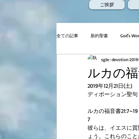
ご挨拶
全ての記事
新約聖書
God's 
sgbc-devotion
201
ルカの福音
﻿2019年12月21日(土)
ディボーション聖句
ルカの福音書21:7~19
7     
彼らは、イエスに質
ょう。これらのこと