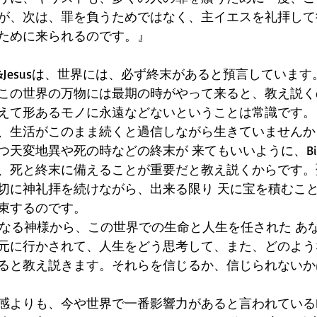
が、次は、罪を負うためではなく、主イエスを礼拝して
ために来られるのです。』
ble&Jesusは、世界には、必ず終末があると預言していま
この世界の万物には最期の時がやって来ると、教え説く
えて形あるモノに永遠などないということは常識です。
、生活がこのまま続くと過信しながら生きていませんか
天変地異や死の時などの終末が 来てもいいように、Bible
、死と終末に備えることが重要だと教え説くからです。
切に神礼拝を続けながら、出来る限り 天に宝を積むこ
束するのです。
造主なる神様から、この世界での生命と人生を任された あ
元に行かされて、人生をどう思考して、また、どのよう
ると教え説きます。それらを信じるか、信じられないか
感よりも、今や世界で一番影響力があると言われているBi