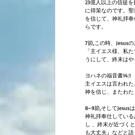
23億人以上の信徒を
に得策なのです。聖
を信じて、神礼拝奉
らです。
7節,この時、Jes
「主イエス様、私た
うにして、終末はや
ヨハネの福音書14:1
主イエスは言われた
神を信じ、またわた
8~9節,そしてJe
神礼拝奉仕している
し 、終末が近づく
も大丈夫』などと語