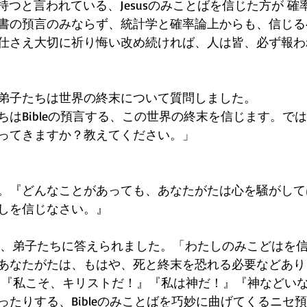
持つと言われている、Jesusのみことばを信じた方が 
書の預言のみならず、統計学と確率論上からも、信じる
仕さえ大切に祈り悔い改め続ければ、人は皆、必ず報わ
usの弟子たちは世界の終末について質問しました。
ちはBibleの預言する、この世界の終末を信じます。で
ってきますか？教えてください。」
。『どんなことがあっても、あなたがたは心を騒がして
しを信じなさい。』
susは、弟子たちに答えられました。「わたしのみこどはを
あなたがたは、もはや、死と終末を恐れる必要などあり
と『私こそ、キリストだ！』『私は神だ！』『神などい
ったりする、Bibleのみことばを巧妙に曲げてくるニセ