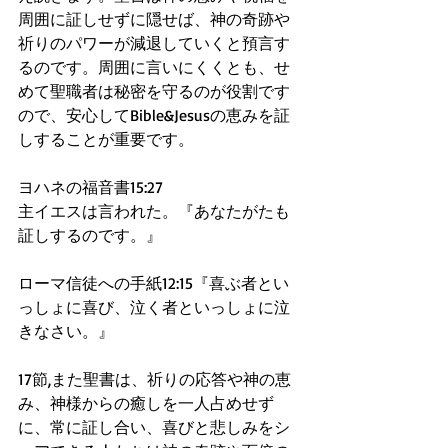
周囲に証しせずに隠せば、神の奇跡や
祈りのパワーが減退していくと預言す
るのです。周囲に言いにくくとも、せ
めて聖職者は秘密を守るのが役割です
ので、安心してBible&Jesusの恵みを証
しすることが重要です。
ヨハネの福音書15:27
主イエスは言われた。『あなたがたも
証しするのです。』
ローマ信徒への手紙12:15『喜ぶ者とい
っしょに喜び、泣く者といっしょに泣
きなさい。』
17節,また聖書は、祈りの応答や神の恵
み、神様からの癒しを一人占めせず
に、常に証し合い、喜びと悲しみをシ