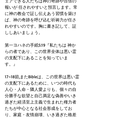
ェアできる人たちは神の奇跡や百倍の
報いが 任されやすいと預言します。常
に神の教会で証し伝えあう習慣を築け
ば、神の奇跡を呼び込む祈祷力が任さ
れやすいのです。胸に書き記して、証
ししあいましょう。
第一ヨハネの手紙5:19『私たちは 神か
らの者であり、この世界全体は悪い霊
の支配下にあることを知っていま
す。』
17~18節,またBibleは、この世界は悪い霊
の支配下にあるために、いつの時代も
人心・人命・隣人愛よりも、個々の自
分勝手な欲望と自己満足な偽善やいき
過ぎた経済至上主義で生まれた権力者
たちが中心となる社会形成をしてお
り、家庭・友情崩壊、いき過ぎた格差