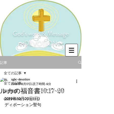
God's word & Message
〜DEVOTION〜
記事
全ての記事
sgbc-devotion
全ての記事
2019年10月17日
読了時間: 6分
ルカの福音書10:17~20
新約聖書
2019年10月20日(日)
God's Word メッセージ
ディボーション聖句