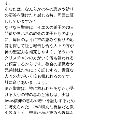
す。
あなたは、なんらかの神の恵みや祈り
の応答を受けたと感じる時、周囲に証
ししていますか？
なぜなら聖書は、イエスの弟子の70人
門徒やヨハネの教会の弟子たちのよう
に、毎日のように神の恵みや祈りの応
答を探して証し報告し合う人々の方が
神の聖霊力を補充しやすく、そういう
クリスチャンの方がいく倍も報われる
と預言するからです。教会の聖職者や
兄弟姉妹たちによく証しする、素直な
人々の方がいく倍も報われるのです。
肝に命じあいましょう。
また聖書は、神に救われたあなたが受
ける大小の神の恵みと癒しは、実は
Jesus信仰の恵みや救いを証しするため
に与えられた、神の特別な祝福だと教
え説きます。聖書は神の恵みや祝福を