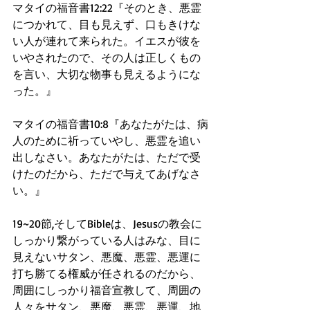
マタイの福音書12:22『そのとき、悪霊
につかれて、目も見えず、口もきけな
い人が連れて来られた。イエスが彼を
いやされたので、その人は正しくもの
を言い、大切な物事も見えるようにな
った。』
マタイの福音書10:8『あなたがたは、病
人のために祈っていやし、悪霊を追い
出しなさい。あなたがたは、ただで受
けたのだから、ただで与えてあげなさ
い。』
19~20節,そしてBibleは、Jesusの教会に
しっかり繋がっている人はみな、目に
見えないサタン、悪魔、悪霊、悪運に
打ち勝てる権威が任されるのだから、
周囲にしっかり福音宣教して、周囲の
人々をサタン、悪魔、悪霊、悪運、地