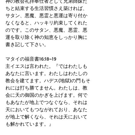
神の教会礼拝奉仕者として兄弟姉妹た
ちと結束する生活習慣さえ築ければ、
サタン、悪魔、悪霊と悪運は寄り付か
なくなると、ハッキリ約束してくれた
のです。このサタン、悪魔、悪霊、悪
運を取り除く神の知恵をしっかり胸に
書き記して下さい。
マタイの福音書16:18~19
主イエスは言われた。『ではわたしも
あなたに言います。わたしはわたしの
教会を建てます。ハデス(地獄)の門もそ
れには打ち勝てません。わたしは、教
会に天の御国のかぎを上げます。何で
もあなたが地上でつなぐなら、それは
天においてもつながれており、あなた
が地上で解くなら、それは天において
も解かれています。』