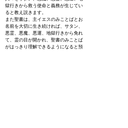
獄行きから救う使命と義務が生じてい
ると教え説きます。
また聖書は、主イエスのみことばとお
名前を大切に生き続ければ、サタン、
悪霊、悪魔、悪運、地獄行きから免れ
て、霊の目が開かれ、聖書のみことば
がはっきり理解できるようになると預
言します。周囲をサタン、悪魔、悪霊
から解放して神のみことばを理解でき
るように祈りつつ、伝道し続ける隣人
愛の使命が何よりも重要なのです。
あなたとあなたの教会の仲間たちの祈
りと伝道により、サタン、悪魔、悪
霊、悪運、地獄行きから免れて救われ
る人々が数多く表れると期待します。
AMEN