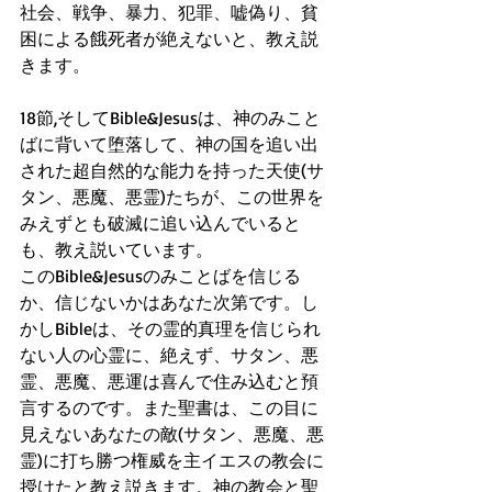
社会、戦争、暴力、犯罪、嘘偽り、貧
困による餓死者が絶えないと、教え説
きます。
18節,そしてBible&Jesusは、神のみこと
ばに背いて堕落して、神の国を追い出
された超自然的な能力を持った天使(サ
タン、悪魔、悪霊)たちが、この世界を
みえずとも破滅に追い込んでいると
も、教え説いています。
このBible&Jesusのみことばを信じる
か、信じないかはあなた次第です。し
かしBibleは、その霊的真理を信じられ
ない人の心霊に、絶えず、サタン、悪
霊、悪魔、悪運は喜んで住み込むと預
言するのです。また聖書は、この目に
見えないあなたの敵(サタン、悪魔、悪
霊)に打ち勝つ権威を主イエスの教会に
授けたと教え説きます。神の教会と聖