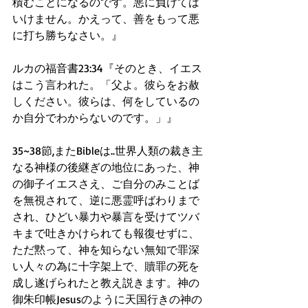
積むことになるのです。悪に負けては
いけません。かえって、善をもって悪
に打ち勝ちなさい。』
ルカの福音書23:34『そのとき、イエス
はこう言われた。「父よ。彼らをお赦
しください。彼らは、何をしているの
か自分でわからないのです。」』
35~38節,またBibleは..世界人類の裁き主
なる神様の後継ぎの地位にあった、神
の御子イエスさえ、ご自分のみことば
を無視されて、逆に悪霊呼ばわりまで
され、ひどい暴力や暴言を受けてツバ
キまで吐きかけられても報復せずに、
ただ黙って、神を知らない無知で罪深
い人々の為に十字架上で、贖罪の死を 
成し遂げられたと教え説きます。神の
御朱印帳Jesusのように天国行きの神の