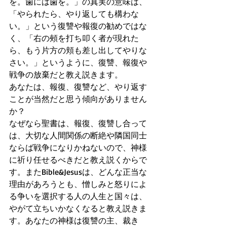
を。歯には歯を。」の真実の意味は、
「やられたら、やり返しても構わな
い。」という復讐や報復の勧めではな
く、「右の頰を打ち叩く者が現れた
ら、もう片方の頬も差し出してやりな
さい。」というように、復讐、報復や
戦争の放棄だと教え説きます。
あなたは、報復、復讐など、やり返す
ことが当然だと思う傾向がありません
か？
なぜなら聖書は、報復、復讐し合って
は、大切な人間関係の断絶や隣国同士
ならば戦争になりかねないので、神様
に祈り任せるべきだと教え説くからで
す。またBible&Jesusは、どんな正当な
理由があろうとも、憎しみと怒りによ
る争いを選択する人の人生と国々は、
やがて立ちいかなくなると教え説きま
す。あなたの神様は復讐の主、裁き