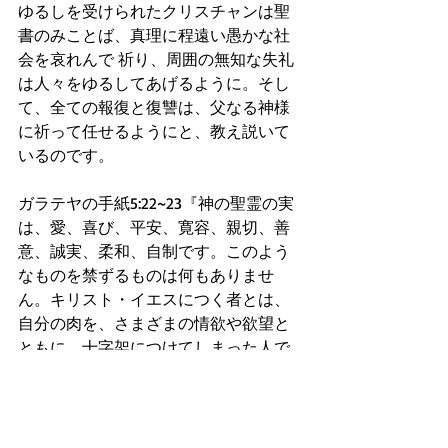
ゆるしを受けられたクリスチャンは聖
書のみことば、真理に程遠い愚かな社
会を哀れんで 祈り、周囲の無知な失礼
は人々をゆるしてあげるように。そし
て、全ての報復と復讐は、父なる神様
に祈って任せるようにと、教え説いて
いるのです。
ガラテヤの手紙5:22~23『神の聖霊の実
は、愛、喜び、平安、寛容、親切、善
意、誠実、柔和、自制です。このよう
なものを禁ずるものは何もありませ
ん。キリスト・イエスにつく者とは、
自分の肉を、さまざまの情欲や欲望と
ともに、十字架につけてしまった人で
す。もし私たちが神の聖霊によって生
きるのなら、聖霊に導かれて、進もう
ではありませんか。そして、互いにい
どみ合ったり、そねみ合ったりして、