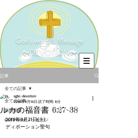
God's word & Message
〜DEVOTION〜
記事
全ての記事
sgbc-devotion
全ての記事
2019年9月14日
読了時間: 6分
ルカの福音書 6:27~38
新約聖書
2019年9月21日(土)
God's Word メッセージ
ディボーション聖句