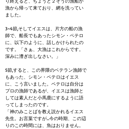
り終えると、ちょうど２そうの漁船が
漁から帰って来ており、網を洗ってい
ました。
3~4節,そしてイエスは、片方の船の漁
師で、船長でもあったシモン・ペテロ
に、以下のように、話しかけられたの
です。「さぁ、大漁はこれからです。
深みに漕ぎ出しなさい。」
5節,すると、この界隈のベテラン漁師で
もあった、シモン・ペテロはイエス
に、こう言いました。ペテロは自分は
プロの漁師であるが、イエスは漁師と
しては素人だと小馬鹿にするように語
ってしまったのです。
「神のみことばを教え説かれるイエス
先生。お言葉ですが...今の時期、この辺
りのこの時間には、魚はおりません。