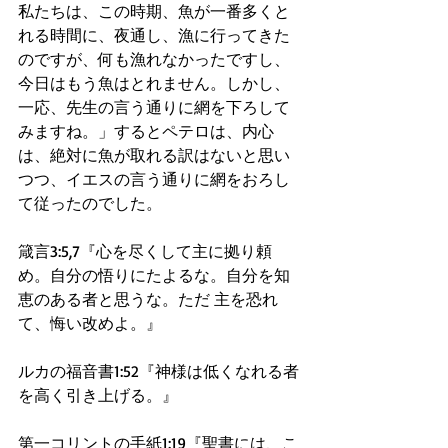
私たちは、この時期、魚が一番多くと
れる時間に、夜通し、漁に行ってきた
のですが、何も漁れなかったですし、
今日はもう魚はとれません。しかし、
一応、先生の言う通りに網を下ろして
みますね。」するとペテロは、内心
は、絶対に魚が取れる訳はないと思い
つつ、イエスの言う通りに網をおろし
て従ったのでした。
箴言3:5,7『心を尽くして主に拠り頼
め。自分の悟りにたよるな。自分を知
恵のある者と思うな。ただ 主を恐れ
て、悔い改めよ。』
ルカの福音書1:52『神様は低くなれる者
を高く引き上げる。』
第一コリントの手紙1:19『聖書には、こ