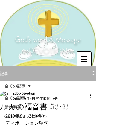
God's word & Message
〜DEVOTION〜
記事
全ての記事
sgbc-devotion
全ての記事
2019年9月9日
読了時間: 7分
ルカの福音書 5:1~11
新約聖書
2019年9月13日(金)
God's Word メッセージ
ディボーション聖句