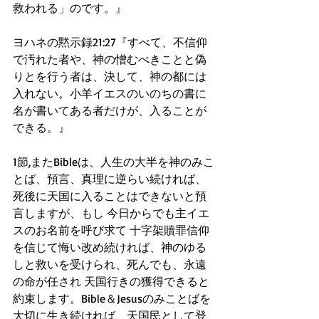
救われる」のです。』
ヨハネの黙示録21:27『すべて、不信仰
で汚れた者や、神の憎むべきことと偽
りとを行う者は、決して、神の都には
入れない。小羊イエスのいのちの書に
名が書いてある者だけが、入ることが
できる。』
1節,またBibleは、人生の大半を神のみこ
とば、預言、真理に逆らい続ければ、
死後に天国に入ることはできないと預
言しますが、もし 今日からでも主イエ
スのお名前を呼び求て 十字架贖罪信仰
を信じて悔い改め続ければ、神のゆる
しと救いを受けられ、死んでも、永遠
の命が任され 天国行きの獲得できると
約束します。Bible＆Jesusのみことばを
大切に生き続ければ、天国民として登