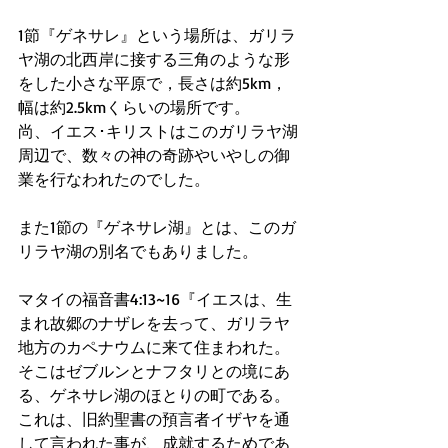
1節『ゲネサレ』という場所は、ガリラ
ヤ湖の北西岸に接する三角のような形
をした小さな平原で，長さは約5km，
幅は約2.5kmくらいの場所です。
尚、イエス･キリストはこのガリラヤ湖
周辺で、数々の神の奇跡やいやしの御
業を行なわれたのでした。
また1節の『ゲネサレ湖』とは、このガ
リラヤ湖の別名でもありました。
マタイの福音書4:13~16『イエスは、生
まれ故郷のナザレを去って、ガリラヤ
地方のカペナウムに来て住まわれた。
そこはゼブルンとナフタリとの境にあ
る、ゲネサレ湖のほとりの町である。
これは、旧約聖書の預言者イザヤを通
して言われた事が、成就するためであ