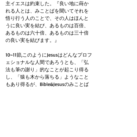
主イエスは約束した。『良い地に蒔か
れる人とは、みことばを聞いてそれを
悟り行う人のことで、その人はほんと
うに良い実を結び、あるものは百倍、
あるものは六十倍、あるものは三十倍
の良い実を結びます。』
10~11節,このようにJesusはどんなプロフ
ェショナルな人間であろうとも、「弘
法も筆の謝り」的なことが起こり得る
し、「猿も木から落ちる」ようなこと
もあり得るが、Bible&Jesusのみことば
だけは、絶対的に永遠に成就すると語
られました。
聖書は、今や世界的真理なのです。し
っかり胸に書き記すことです。
10~11節,そしてこの直後、プロの漁師で
ありながら、漁の素人の主イエスのみ