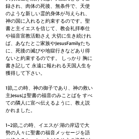
録され、肉体の死後、無条件で、天使
のような新しい霊的身体が与えられ、
神の国に入れると約束するのです。聖
書と主イエスを信じて、教会礼拝奉仕
や福音宣教活動さえ 大切に生き続けれ
ば、あなたとご家族やJesusFamilyたち
に、死後の滅びや地獄行きなどあり得
ないと約束するのです。 しっかり 胸に
書き記して 永遠に報われる天国人生を
獲得して下さい。
1節,この時、神の御子であり、神の救い
主Jesusは聖書の福音のみことばを すべ
ての隣人に宣べ伝えるように、教え説
かれました。
1~2節,この時、イエスが 湖の岸辺で大
勢の人々に聖書の福音メッセージを語