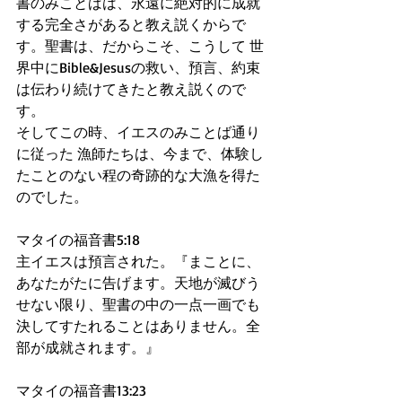
書のみことばは、永遠に絶対的に成就
する完全さがあると教え説くからで
す。聖書は、だからこそ、こうして 世
界中にBible&Jesusの救い、預言、約束
は伝わり続けてきたと教え説くので
す。
そしてこの時、イエスのみことば通り
に従った 漁師たちは、今まで、体験し
たことのない程の奇跡的な大漁を得た
のでした。
マタイの福音書5:18
主イエスは預言された。『まことに、
あなたがたに告げます。天地が滅びう
せない限り、聖書の中の一点一画でも
決してすたれることはありません。全
部が成就されます。』
マタイの福音書13:23