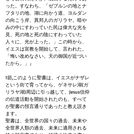
った。すなわち、「ゼブルンの地とナ
フタリの地、湖に向かう道、ヨルダン
の向こう岸、異邦人のガリラヤ。暗や
みの中にすわっていた民は偉大な光を
見、死の地と死の陰にすわっていた
人々に、光が上った。」この時から、
イエスは宣教を開始して、言われた。
「悔い改めなさい。天の御国が近づい
たから。」』
1節,このように聖書は、イエスがナザレ
という街で育ってから、ゲネサレ湖(ガ
リラヤ湖)周辺に引っ越して、Jesus信仰
の伝道活動を開始されたのも、すべて
が聖書の預言通りであったと教え説き
ます。
聖書は、全世界の国々の過去、未来や
全世界人類の過去、未来に適用される