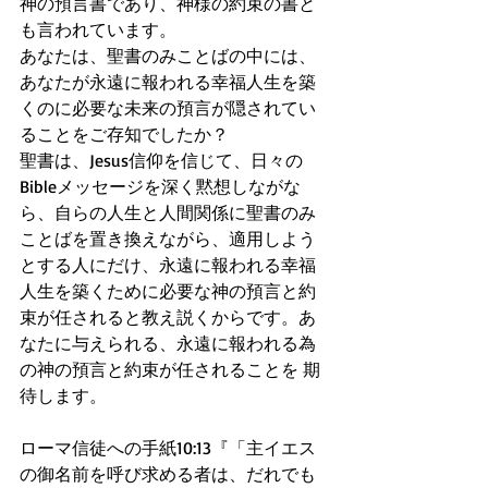
神の預言書であり、神様の約束の書と
も言われています。
あなたは、聖書のみことばの中には、
あなたが永遠に報われる幸福人生を築
くのに必要な未来の預言が隠されてい
ることをご存知でしたか？
聖書は、Jesus信仰を信じて、日々の
Bibleメッセージを深く黙想しながな
ら、自らの人生と人間関係に聖書のみ
ことばを置き換えながら、適用しよう
とする人にだけ、永遠に報われる幸福
人生を築くために必要な神の預言と約
束が任されると教え説くからです。あ
なたに与えられる、永遠に報われる為
の神の預言と約束が任されることを 期
待します。
ローマ信徒への手紙10:13『「主イエス
の御名前を呼び求める者は、だれでも