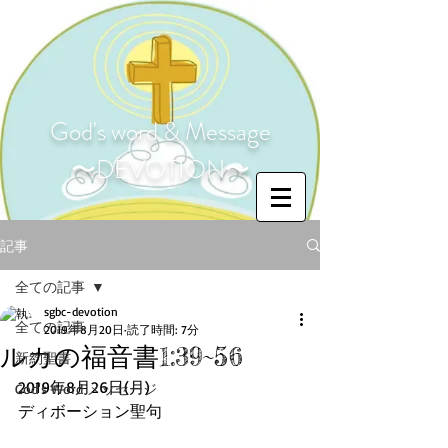
God's word & Message
〜DEVOTION〜
記事
全ての記事
sgbc-devotion
全ての記事
2019年8月20日
読了時間: 7分
ルカの福音書1:39~56
新約聖書
2019年8月26日(月)
God's Word メッセージ
ディボーション聖句