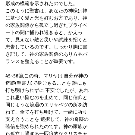
形成の模範を示されたのでした。
このように聖書は、あなたの神様は神
に基づく愛と光を好むお方であり、神
の家族関係から孤立し過ぎたプライベ
ートの闇に捕われ過ぎると、かえっ
て、見えない敵と災いや試練を招くと
忠告しているのです。しっかり胸に書
き記して、神の家族関係のあり方やバ
ランスを整えることが重要です。
45~56節,この時、マリヤは 自分が神の
奇跡(聖霊力)で身ごもることを 誰にも
打ち明けられずに 不安でしたが、あれ
これ思い悩むのを止めて、同じ信仰と
同じような境遇のエリサベツの所を訪
ねて、全てを打ち明けて、一緒に祈り
支え合うことを 選択して、神の奇跡の
確信を強められたのです。神の家族か
ら孤立し過ぎる一匹狼的なクリスチャ