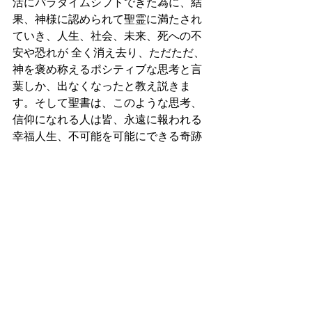
活にパラダイムシフトできた為に、結
果、神様に認められて聖霊に満たされ
ていき、人生、社会、未来、死への不
安や恐れが 全く消え去り、ただただ、
神を褒め称えるポシティブな思考と言
葉しか、出なくなったと教え説きま
す。そして聖書は、このような思考、
信仰になれる人は皆、永遠に報われる
幸福人生、不可能を可能にできる奇跡
が任されると約束するのです。
また聖書は、Bible&Jesusのみことばに
人生を託して任せようとする人は皆、
聖霊力に満たされると教え説くので
す。聖霊に満たされるように、祈り続
けましょう。
マタイの福音書13:23
主イエスは約束した。『良い地に蒔か
れる人とは、みことばを聞いてそれを