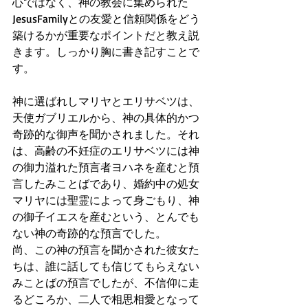
心ではなく、神の教会に集められた
JesusFamilyとの友愛と信頼関係をどう
築けるかが重要なポイントだと教え説
きます。しっかり胸に書き記すことで
す。
神に選ばれしマリヤとエリサベツは、
天使ガブリエルから、神の具体的かつ
奇跡的な御声を聞かされました。それ
は、高齢の不妊症のエリサベツには神
の御力溢れた預言者ヨハネを産むと預
言したみことばであり、婚約中の処女
マリヤには聖霊によって身ごもり、神
の御子イエスを産むという、とんでも
ない神の奇跡的な預言でした。
尚、この神の預言を聞かされた彼女た
ちは、誰に話しても信じてもらえない 
みことばの預言でしたが、不信仰に走
るどころか、二人で相思相愛となって 