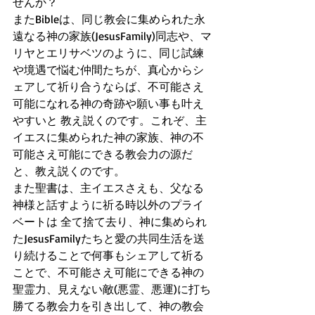
せんか？
またBibleは、同じ教会に集められた永
遠なる神の家族(JesusFamily)同志や、マ
リヤとエリサベツのように、同じ試練
や境遇で悩む仲間たちが、真心からシ
ェアして祈り合うならば、不可能さえ
可能になれる神の奇跡や願い事も叶え
やすいと 教え説くのです。これぞ、主
イエスに集められた神の家族、神の不
可能さえ可能にできる教会力の源だ
と、教え説くのです。
また聖書は、主イエスさえも、父なる
神様と話すように祈る時以外のプライ
ベートは 全て捨て去り、神に集められ
たJesusFamilyたちと愛の共同生活を送
り続けることで何事もシェアして祈る
ことで、不可能さえ可能にできる神の
聖霊力、見えない敵(悪霊、悪運)に打ち
勝てる教会力を引き出して、神の教会