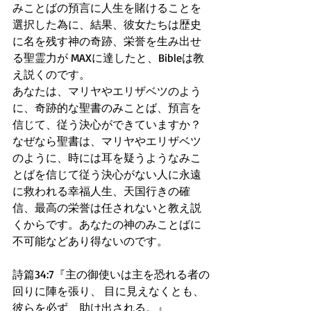
みことばの預言に人生を賭けることを 
選択した為に、結果、彼女たちは歴史
に名を残す神の奇跡、栄誉を生み出せ
る聖霊力が MAXに達したと、Bibleは教
え説くのです。
あなたは、マリヤやエリザベツのよう
に、奇跡的な聖書のみことば、預言を 
信じて、従う決心ができていますか？
なぜなら聖書は、マリヤやエリザベツ
のように、時には耳を疑うようなみこ
とばを信じて従う決心がない人に永遠
に救われる幸福人生、天国行きの確
信、最高の栄誉は任されないと教え説
くからです。あなたの神のみことばに
不可能などあり得ないのです。
詩篇34:7『主の御使いは主を恐れる者の
回りに陣を張り、 目に見えなくとも、
彼らを必ず、助け出される。』