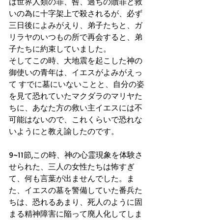
は世界人類の罪、咎、過ちの贖罪と救
いの為に十字架上で殺されるが、必ず
三日後によみがえり、弟子たちと、ガ
リラヤのいつもの所で再会すると、弟
子たちに約束していました。
そしてこの時、大地震を起こした神の
御使いの青年は、イエスがよみがえっ
て すでに墓にいないことと、自分の姿
を見て恐れていたマクダラのマリヤた
ちに、あなた方の救い主イエスには不
可能はないので、これくらいで恐れな
いようにと教え諭したのです。
9~11節,この時、神の心霊現象を体験さ
せられた、三人の女性たちは怖すぎ
て、何も言葉が出ませんでした。ま
た、イエスの墓を警備していた番兵た
ちは、恐れるあまり、死人のように固
まる精神障害に陥って廃人化してしま