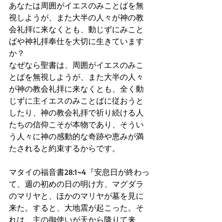
あなたは周囲がイエスのみことばを無
視しようが、また大半の人々が神の教
会礼拝に来なくとも、動じずにみこと
ばや神礼拝奉仕を大切に生きています
か？
なぜなら聖書は、周囲がイエスのみこ
とばを無視しようが、また大半の人々
が神の教会礼拝に来なくとも、全く動
じずに主イエスのみことばに従おうと
したり、神の教会礼拝で祈り続ける人
たちの信仰こそが本物であり、そうい
う人々に神の感動的な奇跡や恵みが満
たされると約束するからです。
マタイの福音書28:1~4『安息日が終わっ
て、週の初めの日の明け方、マグダラ
のマリヤと、ほかのマリヤが墓を見に
来た。すると、大地震が起こった。そ
れは、主の御使いが天から降りて来