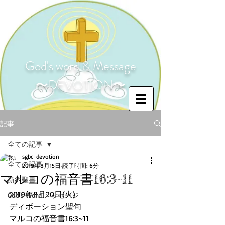
God's word & Message
〜DEVOTION〜
記事
全ての記事
sgbc-devotion
全ての記事
2019年8月15日
読了時間: 6分
マルコの福音書16:3~11
新約聖書
2019年8月20日(火)
God's Word メッセージ
ディボーション聖句
マルコの福音書16:3~11