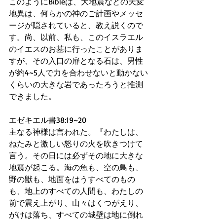
このようにBibleは、大地震などの天変
地異は、何らかの神のご計画やメッセ
ージが隠されていると、教え説くので
す。尚、以前、私も、このイスラエル
のイエスのお墓に行ったことがありま
すが、その入口の扉となる石は、男性
が約4~5人で力を合わせないと動かない
くらいの大きな岩であったろうと推測
できました。
エゼキエル書38:19~20
主なる神様は言われた。『わたしは、
ねたみと激しい怒りの火を吹きつけて
言う。その日には必ずその地に大きな
地震が起こる。海の魚も、空の鳥も、
野の獣も、地面をはうすべてのもの
も、地上のすべての人間も、わたしの
前で震え上がり、山々はくつがえり、
がけは落ち、すべての城壁は地に倒れ