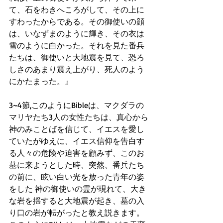
て、石をわきへころがして、その上に
すわったからである。その御使いの顔
は、いなずまのように輝き、その衣は
雪のように白かった。それを見た番兵
たちは、御使いと大地震を見て、恐ろ
しさのあまり震え上がり、死人のよう
にかたまった。』
3~4節,このようにBibleは、マクダラの
マリヤたち3人の女性たちは、真心から
神のみことばを信じて、イエスを愛し
ていたがゆえに、イエス信仰を告白す
る人々の危険や迫害を顧みず、このお
墓に来ようとした時、突然、番兵たち
の前に、眩い白い光を放った青年の姿
をした 神の御使いの霊が現れて、大き
な岩を揺すると大地震が起き、墓の入
り口の岩が転がったと教え説きます。