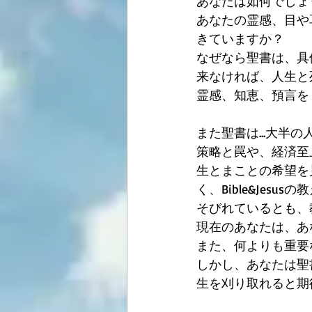
あなたは如何でしょ
あなたの霊感、目や
きていますか？ 
なぜなら聖書は、具
来なければ、人生と
霊感、知恵、預言を
また聖書は...大半
策略と罠や、経済至
生とまことの希望を
く、Bible&Je
そびれているとも、
現在のあなたは、あ
また、何よりも重要
しかし、あなたは聖
生を刈り取れると期