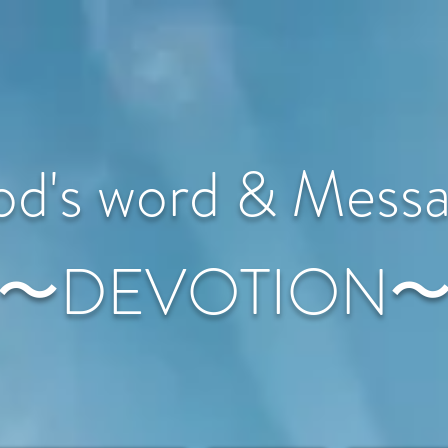
d's word & Mess
〜DEVOTION