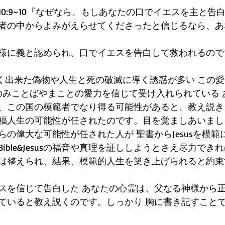
0:9~10『なぜなら、もしあなたの口でイエスを主と告
者の中からよみがえらせてくださったと信じるなら、あ
様に義と認められ、口でイエスを告白して救われるので
..よく出来た偽物や人生と死の破滅に導く誘惑が多い この
神様のみことばやまことの愛力を信じて受け入れられている
、この国の模範者でなり得る可能性があると、教え説き
福人生の可能性が任されたのです。目を覚ましあいまし
の偉大な可能性が任された人が 聖書からJesusを模範
ible&Jesusの福音や真理を証ししようとさえ尽力でき
は整えられ、結果、模範的人生を築き上げられると約束
スを信じて告白した あなたの心霊は、父なる神様から
ていると教え説くのです。しっかり 胸に書き記すこと