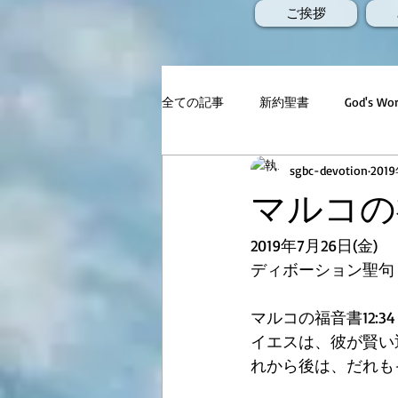
ご挨拶
全ての記事
新約聖書
God's 
sgbc-devotion
201
マルコの福
2019年7月26日(金)
ディボーション聖句
マルコの福音書12:34
イエスは、彼が賢い
れから後は、だれも