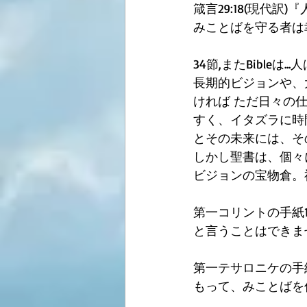
箴言29:18(現代
みことばを守る者は
34節,またBibl
長期的ビジョンや、
ければ ただ日々の
すく、イタズラに時
とその未来には、そ
しかし聖書は、個々
ビジョンの宝物倉。
第一コリントの手紙
と言うことはできま
第一テサロニケの手
もって、みことばを