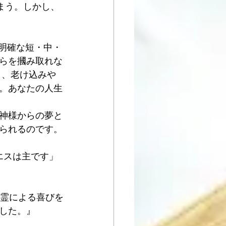
しまう。しかし、
、明確な短・中・
らを摑み取れな
り、老け込みや
。あなたの人生
神様からの夢と
られるのです。
エスは主です」
聖霊による喜びを
した。』