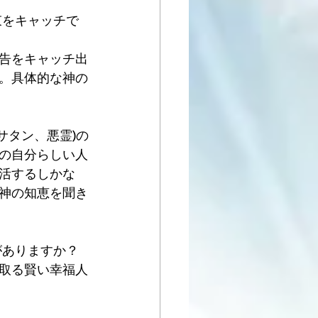
束をキャッチで
告をキャッチ出
。具体的な神の
サタン、悪霊)の
の自分らしい人
活するしかな
な神の知恵を聞き
ありますか？ 
取る賢い幸福人