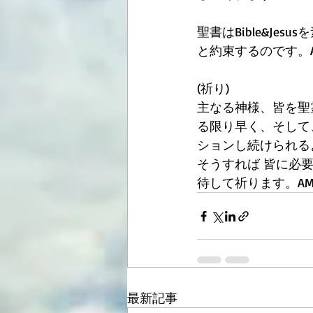
聖書はBible&J
と約束するのです。A
(祈り)
主なる神様、皆を聖霊
る限り早く、そして
ションし続けられる
そうすれば 皆に必
待して祈ります。AMEN
最新記事