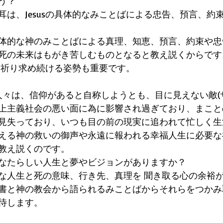
う？
耳は、Jesusの具体的なみことばによる忠告、預言、約
体的な神のみことばによる真理、知恵、預言、約束や忠
死の未来はもがき苦しむものとなると教え説くからです
 祈り求め続ける姿勢も重要です。
の人々は、信仰があると自称しようとも、目に見えない敵(
上主義社会の悪い面に為に影響され過ぎており、まこと
見失っており、いつも目の前の現実に追われて忙しく生
susの教える神の救いの御声や永遠に報われる幸福人生に必要
教え説くのです。
なたらしい人生と夢やビジョンがありますか？
な人生と死の意味、行き先、真理を 聞き取る心の余裕が
書と神の教会から語られるみことばからそれらをつかみ
待します。