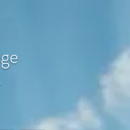
age
〜