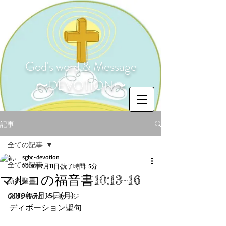
God's word & Message
〜DEVOTION〜
記事
全ての記事
sgbc-devotion
全ての記事
2019年7月11日
読了時間: 5分
マルコの福音書10:13~16
新約聖書
2019年7月15日(月)
God's Word メッセージ
ディボーション聖句