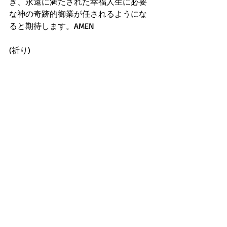
き、永遠に満たされた幸福人生に必要
な神の奇跡的御業が任されるようにな
ると期待します。AMEN
(祈り)
主なる神様、皆を聖霊に満たして、純
粋かつ素直だった幼児時代のような従
順な心霊、信仰力を回復させて下さ
い。
そうすれば 皆にも、主イエスが起こし
た以上の神の奇跡的な御業や不思議が
現れ続けるからです！主イエスのお名
前で、期待して祈ります。AMEN!!! 