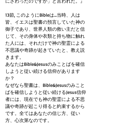
にさわったのですか」と言われた。』
13節, このようにBibleは...当時、人は
皆、イエスは聖書の預言していた神の
御子であり、世界人類の救い主だと信
じて、その身体や衣類と持ち物に触れ
た人には、それだけで神の聖霊による
不思議や奇跡が起きていたと、教え説
きます。
あなたはBible&Jesusのみことばを確信
しようと従い続ける信仰があります
か？
なぜなら聖書は、Bible&Jesusのみこと
ばを確信しようと従い続けるJesus信仰
者には、現在でも神の聖霊による不思
議や奇跡が起こり得ると約束するから
です。全てはあなたの信じ方、従い
方、心次第なのです。