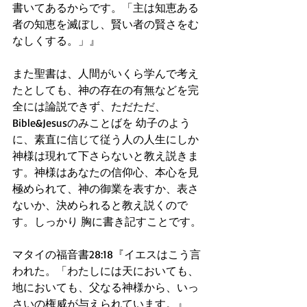
書いてあるからです。「主は知恵ある
者の知恵を滅ぼし、賢い者の賢さをむ
なしくする。」』
また聖書は、人間がいくら学んで考え
たとしても、神の存在の有無などを完
全には論説できず、ただただ、
Bible&Jesusのみことばを 幼子のよう
に、素直に信じて従う人の人生にしか 
神様は現れて下さらないと教え説きま
す。神様はあなたの信仰心、本心を見
極められて、神の御業を表すか、表さ
ないか、決められると教え説くので
す。しっかり 胸に書き記すことです。
マタイの福音書28:18『イエスはこう言
われた。「わたしには天においても、
地においても、父なる神様から、いっ
さいの権威が与えられています。』