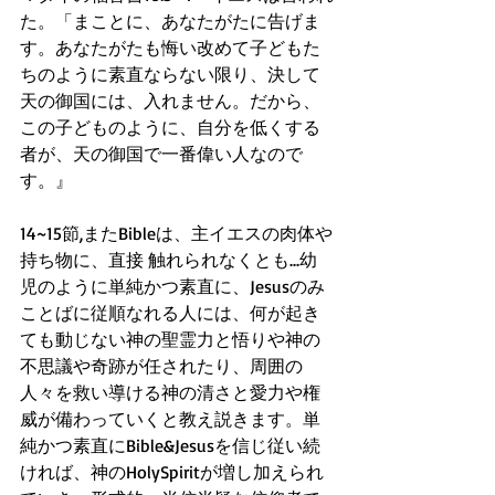
た。「まことに、あなたがたに告げま
す。あなたがたも悔い改めて子どもた
ちのように素直ならない限り、決して
天の御国には、入れません。だから、
この子どものように、自分を低くする
者が、天の御国で一番偉い人なので
す。』
14~15節,またBibleは、主イエスの肉体や
持ち物に、直接 触れられなくとも...幼
児のように単純かつ素直に、Jesusのみ
ことばに従順なれる人には、何が起き
ても動じない神の聖霊力と悟りや神の
不思議や奇跡が任されたり、周囲の
人々を救い導ける神の清さと愛力や権
威が備わっていくと教え説きます。単
純かつ素直にBible&Jesusを信じ従い続
ければ、神のHolySpiritが増し加えられ