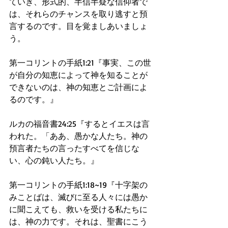
ていき、形式的、半信半疑な信仰者で
は、それらのチャンスを取り逃すと預
言するのです。目を覚ましあいましょ
う。
第一コリントの手紙1:21『事実、この世
が自分の知恵によって神を知ることが
できないのは、神の知恵とご計画によ
るのです。』
ルカの福音書24:25『するとイエスは言
われた。「ああ、愚かな人たち。神の
預言者たちの言ったすべてを信じな
い、心の鈍い人たち。』
第一コリントの手紙1:18~19『十字架の
みことばは、滅びに至る人々には愚か
に聞こえても、救いを受ける私たちに
は、神の力です。それは、聖書にこう