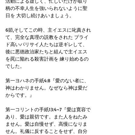
活動による虚しく、忙しいだけが取り
柄の不幸人生を強いられないように聖
日を 大切し続けあいましょう。
6節,そしてこの時、主イエスに叱責され
て、完全な真理の説教をされた プライ
ド高いパリサイ人たちは逆ギレして、
後に悪徳政治家たちと組んで主イエス
を罠に陥れる殺害計画を 練り始めるの
でした。
第一ヨハネの手紙4:8『愛のない者に、
神はわかりません。なぜなら神は愛だ
からです。』
第一コリントの手紙13:4~7『愛は寛容で
あり、愛は親切です。また人をねたみ
ません。愛は自慢せず、高慢になりま
せん。礼儀に反することをせず、自分