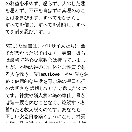
の利益を求めず、怒らず、人のした悪
を思わず、不正を喜ばずに真理のみこ
とばを喜びます。すべてをがまんし、
すべてを信じ、すべてを期待し、すべ
てを耐え忍びます。』
6節,また聖書は、パリサイ人たちは 全
てが悪かった訳ではなく、実際、彼ら
は厳格で熱心な宗教心は持っていまし
たが、本物の神のご正体とご性質であ
る人を救う「愛'JesusLove'」や神愛を深
めて健康的な生活を育む為の聖日礼拝
の大切さを 誤解していたと教え説くの
です。神愛や隣人愛の為の奉仕、働き
は週一度も休むことなく、継続すべき
善行だと教え説くのです。あなたも、
正しい安息日を築くようになり、神愛
と隣人愛に満ちた 永遠に報われる幸福
人生を築けると期待します。AMEN