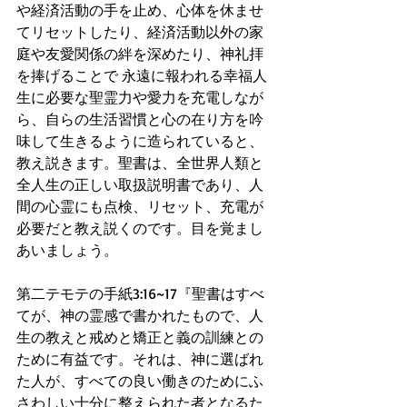
や経済活動の手を止め、心体を休ませ
てリセットしたり、経済活動以外の家
庭や友愛関係の絆を深めたり、神礼拝
を捧げることで 永遠に報われる幸福人
生に必要な聖霊力や愛力を充電しなが
ら、自らの生活習慣と心の在り方を吟
味して生きるように造られていると、
教え説きます。聖書は、全世界人類と
全人生の正しい取扱説明書であり、人
間の心霊にも点検、リセット、充電が
必要だと教え説くのです。目を覚まし
あいましょう。
第二テモテの手紙3:16~17『聖書はすべ
てが、神の霊感で書かれたもので、人
生の教えと戒めと矯正と義の訓練との
ために有益です。それは、神に選ばれ
た人が、すべての良い働きのためにふ
さわしい十分に整えられた者となるた