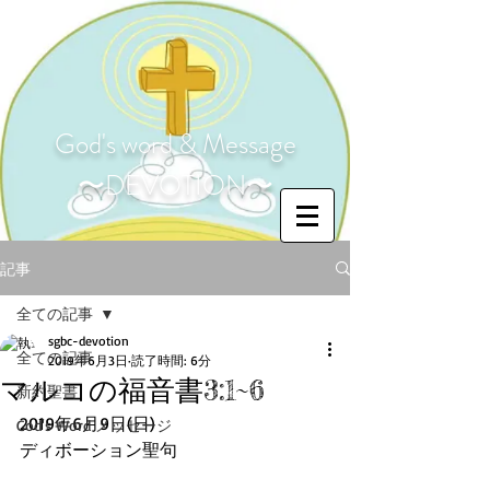
God's word & Message
〜DEVOTION〜
記事
全ての記事
sgbc-devotion
全ての記事
2019年6月3日
読了時間: 6分
マルコの福音書3:1~6
新約聖書
2019年6月9日(日)
God's Word メッセージ
ディボーション聖句