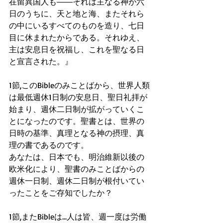
在留異国人も――それは主なる神が六
日のうちに、天と地と海、またそれら
の中にいるすべてのものを造り、七日
目に休まれたからである。それゆえ、
主は安息日を祝福し、これを聖なる日
と宣言された。』
1節,このBibleのみことばから、世界人類
は最低週休1日制の安息日、聖日礼拝が
始まり、週休二日制が拡がっていくこ
とになったのです。聖書とは、世界の
日時の基準、真理となる神の摂理、真
理の書であるのです。
あなたは、日本でも、明治維新以後の
欧米化により、聖書のみことばからの
週休一日制、週休二日制が根付いてい
ったことをご存知でしたか？
1節,またBibleは...人は皆、週一度は労働