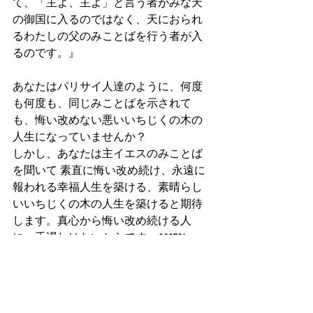
て、「主よ、主よ」と言う者がみな天
の御国に入るのではなく、天におられ
るわたしの父のみことばを行う者が入
るのです。』
あなたはパリサイ人達のように、何度
も何度も、同じみことばを示されて
も、悔い改めない悪いいちじくの木の
人生になっていませんか？
しかし、あなたは主イエスのみことば
を聞いて 素直に悔い改め続け、永遠に
報われる幸福人生を築ける、素晴らし
いいちじくの木の人生を築けると期待
します。真心から悔い改め続ける人
に、手遅れはないからです。AMEN
(祈り)
主なる神様、皆を聖霊に満たし、何よ
りも、日々のBibleメッセージと