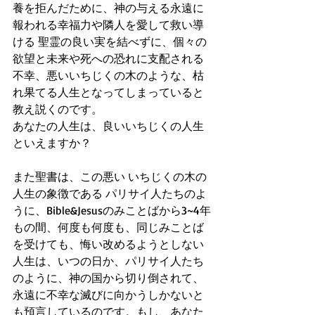
養を拒んだために、神の与える永遠に
報われる幸福力や隣人を愛して救い導
ける 聖霊の良い実を結べずに、個々の
欲望と未来や死への恐れに支配される
不幸、悪いいちじくの木のような、枯
れ果てる人生となってしまっていると
教え説くのです。
あなたの人生は、良いいちじくの人生
といえますか？
また聖書は、この悪い いちじくの木の
人生の象徴である パリサイ人たちのよ
うに、Bible&Jesusのみことばから3~4年
もの間、何度も何度も、同じみことば
を受けても、悔い改めるようとしない
人生は、いつの日か、パリサイ人たち
のように、神の国から切り倒されて、
永遠に不幸な滅びに向かうしかないと
も預言しているのです。もし、あなた