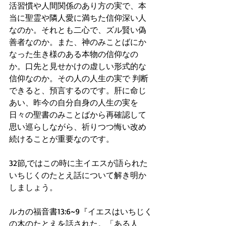
活習慣や人間関係のあり方の実で、本
当に聖霊や隣人愛に満ちた信仰深い人
なのか。それとも二心で、ズル賢い偽
善者なのか。また、神のみことばにか
なった生き様のある本物の信仰なの
か。口先と見せかけの虚しい形式的な
信仰なのか。その人の人生の実で 判断
できると、預言するのです。肝に命じ
あい、昨今の自分自身の人生の実を 
日々の聖書のみことばから再確認して
思い巡らしながら、祈りつつ悔い改め
続けることが重要なのです。
32節,ではこの時に主イエスが語られた 
いちじくのたとえ話について解き明か
しましょう。
ルカの福音書13:6~9『イエスはいちじく
の木のたとえを話された。「ある人