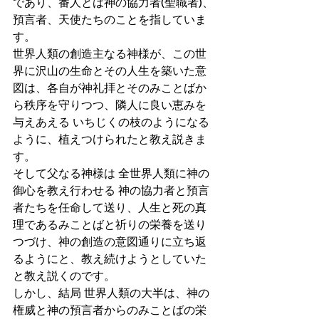
であり、番人とは神の協力者(聖職者)、
預言者、天使たちのことを指していま
す。
世界人類の創造主なる神様が、この世
界に沢山の生命とその人生を築いた意
図は、各自が神礼拝とそのみことばか
ら秩序を守りつつ、隣人に良い恵みを
与えあえる いちじくの枝のようになる
ように、植えつけられたと教え説きま
す。
そして父なる神様は 全世界人類に神の
御心を教え行わせる 神の協力者と預言
者たちを任命して送り、人生と死の真
理であるみことばと祈りの栄養を送り
つづけ、神の創造の意図通りに立ち返
るようにと、教え続けようとしていた
と教え説くのです。
しかし、結局 世界人類の大半は、神の
権威と神の預言者からのみことばの栄