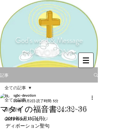
God's word & Message
〜DEVOTION〜
記事
全ての記事
sgbc-devotion
全ての記事
2019年5月2日
読了時間: 5分
マタイの福音書24:32~36
新約聖書
2019年5月13日(月)
God's Word メッセージ
ディボーション聖句