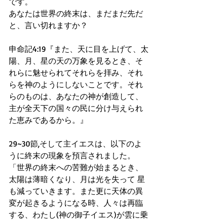
です。
あなたは世界の終末は、まだまだ先だ
と、言い切れますか？
申命記4:19『また、天に目を上げて、太
陽、月、星の天の万象を見るとき、そ
れらに魅せられてそれらを拝み、それ
らを神のようにしないことです。それ
らのものは、あなたの神が創造して、
主が全天下の国々の民に分け与えられ
た恵みであるから。』
29~30節,そして主イエスは、以下のよ
うに終末の現象を預言されました。
「世界の終末への苦難が始まるとき、
太陽は薄暗くなり、月は光を失って 星
も減っていきます。また更に天体の異
変が起きるようになる時、人々は再臨
する、わたし(神の御子イエス)が雲に乗