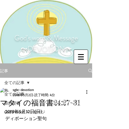
God's word & Message
〜DEVOTION〜
記事
全ての記事
sgbc-devotion
全ての記事
2019年5月2日
読了時間: 4分
マタイの福音書24:27~31
新約聖書
2019年5月12日(日)
God's Word メッセージ
ディボーション聖句