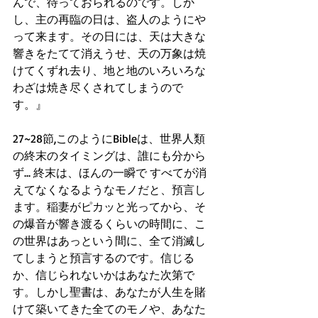
んで、待っておられるのです。しか
し、主の再臨の日は、盗人のようにや
って来ます。その日には、天は大きな
響きをたてて消えうせ、天の万象は焼
けてくずれ去り、地と地のいろいろな
わざは焼き尽くされてしまうので
す。』
27~28節,このようにBibleは、世界人類
の終末のタイミングは、誰にも分から
ず... 終末は、ほんの一瞬で すべてが消
えてなくなるようなモノだと、預言し
ます。稲妻がピカッと光ってから、そ
の爆音が響き渡るくらいの時間に、こ
の世界はあっという間に、全て消滅し
てしまうと預言するのです。信じる
か、信じられないかはあなた次第で
す。しかし聖書は、あなたが人生を賭
けて築いてきた全てのモノや、あなた