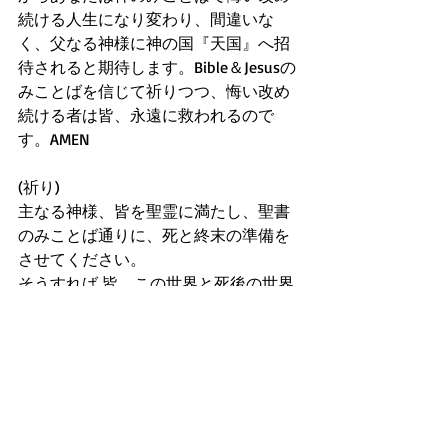
続ける人生になり変わり、間違いな
く、父なる神様に神の国『天国』へ招
待されると期待します。Bible＆Jesusの
みことばを信じて祈りつつ、悔い改め
続ける者は皆、永遠に救われるので
す。AMEN
(祈り)
主なる神様、皆を聖霊に満たし、聖書
のみことば通りに、死と終末の準備を
させてください。
そうすれば 皆、この世界と死後の世界
でも素晴らしい恩恵を受けられて、永
遠に救われるからです！主イエスのお
名前で、期待して祈ります。AMEN!!! 