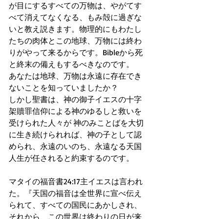
が目にするすべての万物は、やがてす
べて消えてなくなる、もみ殻に過ぎな
いと教え説きます。物理的にもわたし
たちの肉体とこの地球、万物には終わ
りがやって来るからです。Bibleから死
と終末の備えもするべきなのです。
あなたは地球、万物は永遠に存在でき
ないことを知っていましたか？
しかし聖書は、神の御子イエスの十字
架贖罪信仰による神のゆるしと救いを
受けられた人々が 神のみことばを大切
に生き続けられれば、神の子として認
められ、永遠のいのち、永遠なる天国
人生が任されると約束するのです。
マタイの福音書24:17主イエスは言われ
た。『天国の福音は全世界に宣べ伝え
られて、すべての国民にあかしされ、
それから、この世界は終わりの日が来