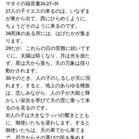
マタイの福音書24:27~31
27人の子イエスの来るのは、いなずま
が東から出て、西にひらめくように、
ちょうどそのように来るのです。
28死体のある所には、はげたかが集ま
ります。
29だが、これらの日の苦難に続いてす
ぐに、太陽は暗くなり、月は光を放た
ず、星は天から落ち、天の万象は揺り
動かされます。
30そのとき、人の子のしるしが天に現
れます。すると、地上のあらゆる種族
は、悲しみながら、人の子が大能と輝
かしい栄光を帯びて天の雲に乗って来
るのを見るのです。
31人の子は大きなラッパの響きととも
に、御使いたちを遣わします。すると
御使いたちは、天の果てから果てま
で、四方からその選びの民を集めま