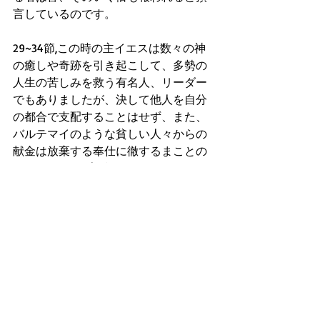
言しているのです。
29~34節,この時の主イエスは数々の神
の癒しや奇跡を引き起こして、多勢の
人生の苦しみを救う有名人、リーダー
でもありましたが、決して他人を自分
の都合で支配することはせず、また、
バルテマイのような貧しい人々からの
献金は放棄する奉仕に徹するまことの
リーダーシップの模範を示されたので
す。主イエスは自分の都合や利益を追
わずに、神のみことばと愛(神愛と隣人
愛)だけを大切に生き続けることで、サ
ーバント リーダーシップを実現できた
と教え説くのです。
あなたのライフスタイルにも、盲人バ
ルテマイのような大胆なJesus信仰と、
主イエスのような真のサーバント・リ