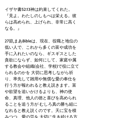
イザヤ書52:13神は約束してくれた。
『見よ。わたしのしもべは栄える。彼
らは高められ、上げられ、非常に高く
なる。』
27節,まあBibleは、現在、役職と地位の
低い人で、これから多くの富や成功を
手に入れたいのなら、ギスギスとした
貪欲にならず、如何にして、家庭や属
する教会や組織(会社、学校)で役に立て
られるのかを 大切に思考しながら祈
り、率先して雑用や無償な愛の奉仕を
行う方が報われると教え説きます。富
や欲望を追いかけるよりも、神の使
命、真理、他人の徳と喜びを高められ
ることを追う方が むしろ真の勝ち組に
なれると教え説くのです。天に宝を積
みつつ、愛の労を 大切に生き続ける方