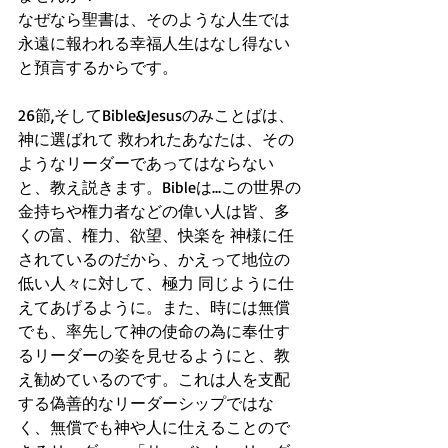
なぜなら聖書は、そのような人生では
永遠に報われる幸福人生はなし得ない
と預言するからです。
26節,そしてBible&Jesusのみことばは、
神に選ばれて 救われたあなたは、その
ようなリーダーであってはならない
と、教え説きます。Bibleは...この世界の
金持ちや権力者などの偉い人は皆、多
くの富、権力、欲望、快楽を 神様に任
されているのだから、かえって地位の
低い人々に対して、極力 同じように仕
えてあげるように。また、時には無償
でも、率先して神の使命の為に奉仕す
るリーダーの姿を見せるようにと、教
え勧めているのです。これは人を支配
する偽善的なリーダーシップではな
く、無償でも神や人に仕えることので