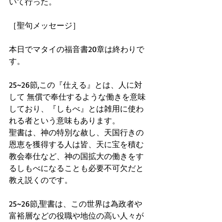
いて行った。
［聖句メッセージ］
本日でマタイの福音書20章は終わりで
す。
25~26節,この『仕える』とは、人に対
して 無償で奉仕するような働きを意味
しており、『しもべ』とは雑用に使わ
れる者という意味もあります。
聖書は、神の特別な赦し、天国行きの
恩恵を獲得する人は皆、天に宝を積む
教会奉仕など、神の国拡大の働きをす
るしもべになることも必要不可欠だと
教え説くのです。
25~26節,聖書は、この世界は為政者や
富裕層などの役職や地位の高い人々が