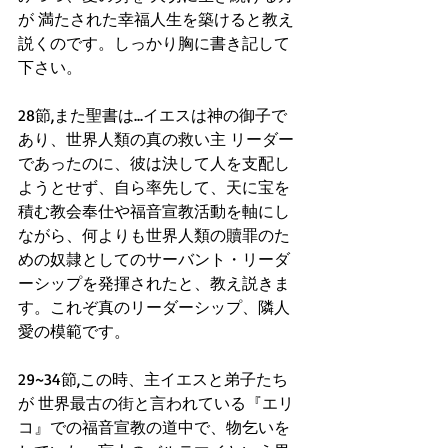
が 満たされた幸福人生を築けると教え
説くのです。しっかり胸に書き記して
下さい。
28節,また聖書は...イエスは神の御子で
あり、世界人類の真の救い主 リーダー
であったのに、彼は決して人を支配し
ようとせず、自ら率先して、天に宝を
積む教会奉仕や福音宣教活動を軸にし
ながら、何よりも世界人類の贖罪のた
めの奴隷としてのサーバント・リーダ
ーシップを発揮されたと、教え説きま
す。これぞ真のリーダーシップ、隣人
愛の模範です。
29~34節,この時、主イエスと弟子たち
が 世界最古の街と言われている『エリ
コ』での福音宣教の道中で、物乞いを