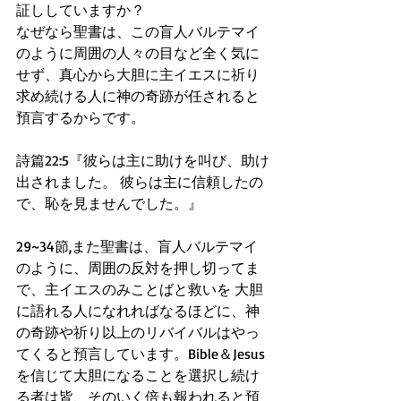
証ししていますか？
なぜなら聖書は、この盲人バルテマイ
のように周囲の人々の目など全く気に
せず、真心から大胆に主イエスに祈り
求め続ける人に神の奇跡が任されると
預言するからです。
詩篇22:5『彼らは主に助けを叫び、助け
出されました。 彼らは主に信頼したの
で、恥を見ませんでした。』
29~34節,また聖書は、盲人バルテマイ
のように、周囲の反対を押し切ってま
で、主イエスのみことばと救いを 大胆
に語れる人になれればなるほどに、神
の奇跡や祈り以上のリバイバルはやっ
てくると預言しています。Bible＆Jesus
を信じて大胆になることを選択し続け
る者は皆、そのいく倍も報われると預