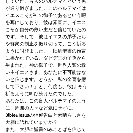
していた、盲人のバルテマイという男
が通り過ぎました。このバルテマイは 
イエスこそが神の御子であるという噂
を耳にしており、彼は素直に、イエス
こそが自分の救い主だと信じていたの
です。そして、彼はイエスの弟子たち
や群衆の制止を振り切って、こう祈る
ように叫びました。「旧約聖書の預言
に書かれている、ダビデ王の子孫から
生まれた、神の御子で、世界人類の救
い主イエスさま、あなたに不可能はな
いと信じます。どうか、私の全盲を癒
して下さい！』と、何度も、彼は そう
祈るように叫び続けたのでした。
あなたは、この盲人バルテマイのよう
に、周囲の人々など気にせずに、
Bible&Jesusの信仰告白と素晴らしさを 
大胆に語れていますか？
また、大胆に聖書のみことばを信じて 