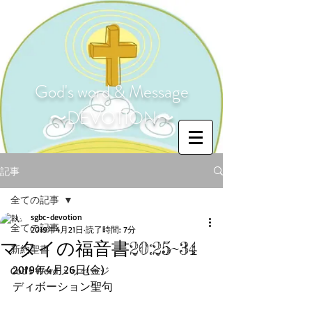
God's word & Message
〜DEVOTION〜
記事
全ての記事
sgbc-devotion
全ての記事
2019年4月21日
読了時間: 7分
マタイの福音書20:25~34
新約聖書
2019年4月26日(金)
God's Word メッセージ
ディボーション聖句