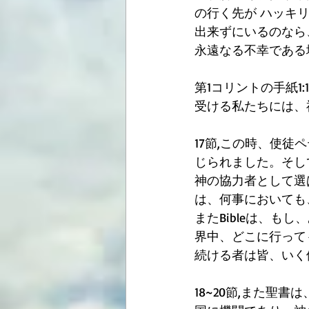
の行く先が ハッキ
出来ずにいるのなら
永遠なる不幸である
第1コリントの手紙
受ける私たちには、
17節,この時、使
じられました。そし
神の協力者として選
は、何事においても
またBibleは、もし
界中、どこに行っても
続ける者は皆、いく
18~20節,また