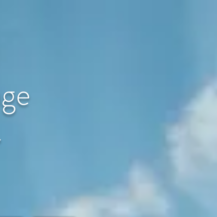
age
〜