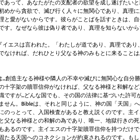
であって、あなたがたの支配者の欲望を成し遂げたいと
初めから貪欲で、滅び行く人々に無関心であり、真理に
理と愛がないからです。彼らがことばを話すときは、自
です。なぜなら彼は偽り者であり、真理を知らないから
:6『イエスは言われた。「わたしが道であり、真理であり
でなければ、だれひとり父なる神のみもとに来ることは
ibleは...創造主なる神様や隣人の不幸や滅びに無関心な自
の十字架の贖罪信仰がなければ、父なる神様と和解など
識ですが...どんな国でも、その国の法律に基づいた許可
ません。Bibleは、それと同じように、神の国「天国」
にのっとって、入国検査があると教え説くのです。主イ
と父なる神様との和解の為であり、唯一、地獄行きの死
もあるのです。主イエスの十字架贖罪信仰を持つだけで
固たる天国へのコネクションが約束されるのです。もし