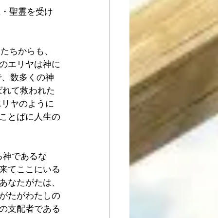
主・聖霊を受け
人たちからも、
のエリヤは神に
で、数多くの神
ばれて救われた
エリヤのように
ことばに人生の
る神であるな
来てここにいる
あなたがたは、
がたがわたしの
の支配者である