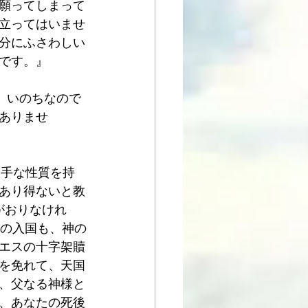
願ってしまって
立ってはいませ
分にふさわしい
です。』
、いのちなので
ありませ
分勝手な性質を持
あり得ないと教
がおりなけれ
への入国も、神の
エスの十字架贖
を免れて、天国
、父なる神様と
、あなたの死後