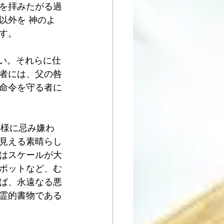
を拝みたがる過
以外を 神のよ
す。
ない。それらに仕
者には、父の咎
命令を守る者に
神様に忌み嫌わ
見える素晴らし
はスケールが大
ポットなど、む
ば、永遠なる悪
霊的書物である
。