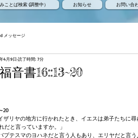
みことば検索 (調整中）
お知らせ
お問い合
Word メッセージ
9年4月9日
読了時間: 7分
書16::13~20
~20
カイザリヤの地方に行かれたとき、イエスは弟子たちに尋
れだと言っていますか。」
「バプテスマのヨハネだと言う人もあり、エリヤだと言う