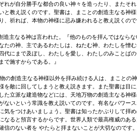
ぞれが自分勝手な都合の良い神々を造ったり、またそれ
いと教え説くのです。聖書は、まことの創造主なる神様
り、祈れば、本物の神様に忌み嫌われると教え説くので
5~6創造主なる神は言われた。『他のものを拝んではなら
なたの神、主であるわたしは、ねたむ神、わたしを憎む
四代にまで及ぼし、わたしを愛し、わたしのみことばの
にまで施すからである。』
eは、本物の創造主なる神様以外を拝み続ける人は、まことの
様を敵に回してしまうと教え説きます。また聖書は目に
した立派な建造物などには、天地万物の創造主なる神様
がないという常識を教え説いてのです。有名なパワース
に気をつけあいましょう。聖書は知ったかぶりして拝め
になると預言するからです。世界人類で最高権威のある
確信のない者を やたらと拝まないことが大切なのです