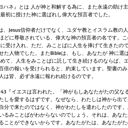
のヨハネ』とは 人が神と和解する為に、また永遠の助け
 最初に授けた神に選ばれし偉大な預言者でした。
は、Jesus信仰者だけでなく、ユダヤ教とイスラム教の
ほどに尊敬されている、偉大な神の預言者の名です。こ
粛に受け入れ、ただ、みことばに人生を捧げて生きたの
た人物でした。またBibleは、もし、あなたが 神に選
留めて、人生をみことばに託して生き続けるのならば、
百倍の報いを受けられると、約束しています。聖書のみ
人は皆、必ず永遠に報われ続けるのです。
2~43『イエスは言われた。「神がもしあなたがたの父な
たしを愛するはずです。なぜなら、わたしは神から出て
自分で来たのではなく、神がわたしを遣わしたのです。
いるみことばがわからないのでしょう。それは、あなた
ることができないからです。あなたがたは、あなたがた