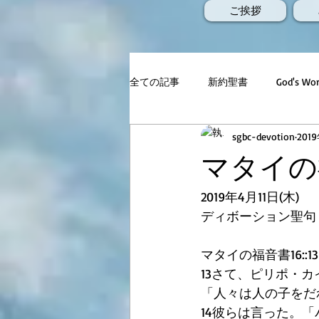
ご挨拶
全ての記事
新約聖書
God's 
sgbc-devotion
201
マタイの福音
2019年4月11日(木)
ディボーション聖句
マタイの福音書16::13
13さて、ピリポ・
「人々は人の子をだ
14彼らは言った。