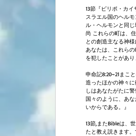
13節『ピリポ・カ
スラエル国のヘルモ
ル・ヘルモンと同じ
尚 これらの町は、
との創造主なる神様に
あなたは、これらの
を犯したことがあり
申命記8:20~21
造ったほかの神々に
しはあなたがたに警
国々のように、あな
いからである。』
13節,またBibl
たと教え説きます。