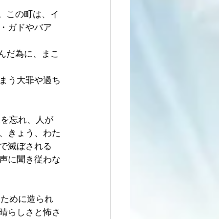
。この町は、イ
・ガドやバア
拝んだ為に、まこ
まう大罪や過ち
主を忘れ、人が
、きょう、わた
で滅ぼされる
声に聞き従わな
るために造られ
晴らしさと怖さ