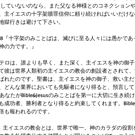
リしていないのなら、また父なる神様とのコネクション
、主イエスの十字架贖罪信仰に頼り続ければいいだけな
地獄行きは避けて下さい。
1:18『十字架のみことばは、滅びに至る人々には愚かで
神の力です。』
徒ペテロは、誰よりも早く、また深く、主イエスを神の御
て彼は世界人類初の主イエスの教会の創設者とされて、
ばれたのです。聖書は、主イエスを神の御子、救い主だ
、どんな業界においても先駆者になり得ると、預言して
、あなたがBible&Jesusのみことばを第一に大切に生き
成功者、勝利者となり得ると約束してくれます。Bible＆
倍も報われるのです。
聖書は、主イエスの教会とは、世界で唯一、神のカラダの役