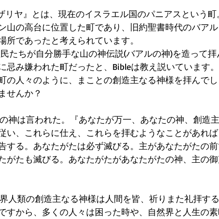
イザリヤ』とは、現在のイスラエル国のパニアスという町
ン山の高台に位置した町であり、旧約聖書時代のバアル
場所であったと考えられています。
住民たちが自分勝手な山の神伝説(バアルの神)を造って
忌み嫌われた町だったと、Bibleは教え説いています。
町の人々のように、まことの創造主なる神様を拝んでし
ませんか？
まことの神は言われた。『あなたが万一、あなたの神、創造
従い、これらに仕え、これらを拝むようなことがあれば
告する。あなたがたは必ず滅びる。主があなたがたの前
たがたも滅びる。あなたがたがあなたがたの神、主の御
eは、世界人類の創造主なる神様は人間を皆、祈りまた礼拝す
ですから、多くの人々は困った時や、自然界と人生の素