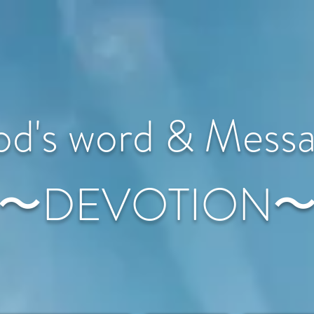
d's word & Mess
〜DEVOTION