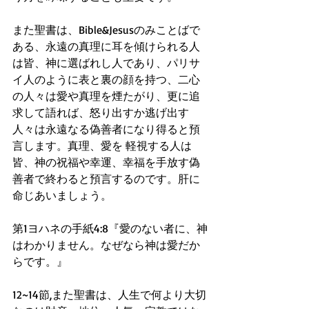
また聖書は、Bible&Jesusのみことばで
ある、永遠の真理に耳を傾けられる人
は皆、神に選ばれし人であり、パリサ
イ人のように表と裏の顔を持つ、二心
の人々は愛や真理を煙たがり、更に追
求して語れば、怒り出すか逃げ出す
人々は永遠なる偽善者になり得ると預
言します。真理、愛を 軽視する人は
皆、神の祝福や幸運、幸福を手放す偽
善者で終わると預言するのです。肝に
命じあいましょう。
第1ヨハネの手紙4:8『愛のない者に、神
はわかりません。なぜなら神は愛だか
らです。』
12~14節,また聖書は、人生で何より大切