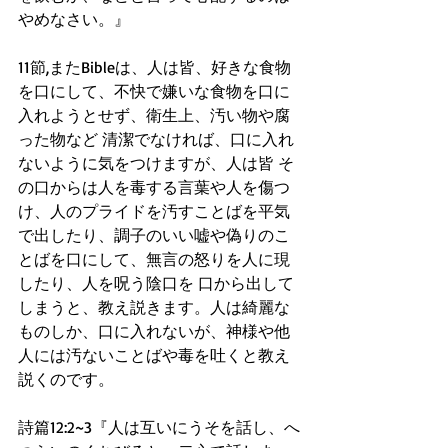
やめなさい。』
11節,またBibleは、人は皆、好きな食物
を口にして、不快で嫌いな食物を口に
入れようとせず、衛生上、汚い物や腐
った物など 清潔でなければ、口に入れ
ないように気をつけますが、人は皆 そ
の口からは人を毒する言葉や人を傷つ
け、人のプライドを汚すことばを平気
で出したり、調子のいい嘘や偽りのこ
とばを口にして、無言の怒りを人に現
したり、人を呪う陰口を 口から出して
しまうと、教え説きます。人は綺麗な
ものしか、口に入れないが、神様や他
人には汚ないことばや毒を吐くと教え
説くのです。 
詩篇12:2~3『人は互いにうそを話し、へ