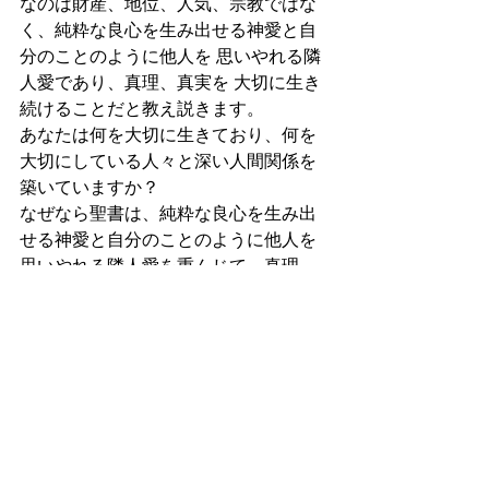
なのは財産、地位、人気、宗教ではな
く、純粋な良心を生み出せる神愛と自
分のことのように他人を 思いやれる隣
人愛であり、真理、真実を 大切に生き
続けることだと教え説きます。
あなたは何を大切に生きており、何を
大切にしている人々と深い人間関係を
築いていますか？
なぜなら聖書は、純粋な良心を生み出
せる神愛と自分のことのように他人を 
思いやれる隣人愛を重んじて、真理、
真実を 大切に生き続ける人々やそのよ
うな価値観を併せ持つ人々と深い人間
関係を築ける人々は皆、永遠にいく倍
も報われると約束するからです。
15~20節,聖書は手を洗わずに食物を口に
入れても、心霊体は汚れないが、人の
語る汚い、悪意ある言葉は自分と相手