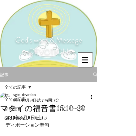
God's word & Message
〜DEVOTION〜
記事
全ての記事
sgbc-devotion
全ての記事
2019年3月31日
読了時間: 7分
マタイの福音書15:10~20
新約聖書
2019年4月6日(土)
God's Word メッセージ
ディボーション聖句