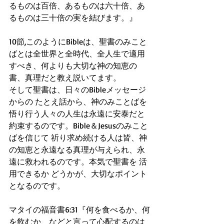
るものは百倍、あるものは六十倍、あ
るものは三十倍の実を結びます。』
10節,このようにBibleは、聖書のみこと
ばとは全世界と全時代、全人生で適用
すべき、何よりも大切な神の知恵の
書、真理だと教え説いてます。
そして聖書は、日々のBibleメッセージ
からの たとえ話から、神のみことばを
悟り行う人々の人生は永遠に安泰だと
約束するのです。Bible＆Jesusのみこと
ばを信じて 祈り求め続ける人は皆、神
の知恵と永遠なる真理が与えられ、永
遠に救われるのです。本気で聖書を 活
用できるか どうかが、大切なポイント
となるのです。
マタイの福音書6:31『何を食べるか、何
を飲むか、などと言って心配するのは