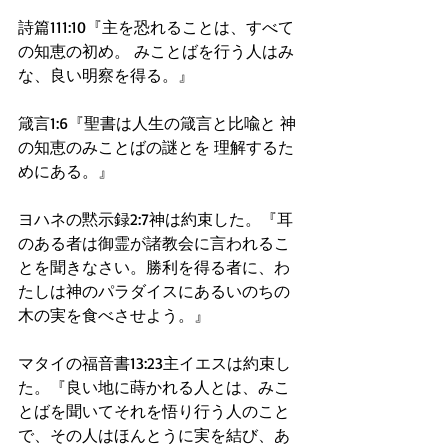
詩篇111:10『主を恐れることは、すべて
の知恵の初め。 みことばを行う人はみ
な、良い明察を得る。』
箴言1:6『聖書は人生の箴言と比喩と 神
の知恵のみことばの謎とを 理解するた
めにある。』
ヨハネの黙示録2:7神は約束した。『耳
のある者は御霊が諸教会に言われるこ
とを聞きなさい。勝利を得る者に、わ
たしは神のパラダイスにあるいのちの
木の実を食べさせよう。』
マタイの福音書13:23主イエスは約束し
た。『良い地に蒔かれる人とは、みこ
とばを聞いてそれを悟り行う人のこと
で、その人はほんとうに実を結び、あ