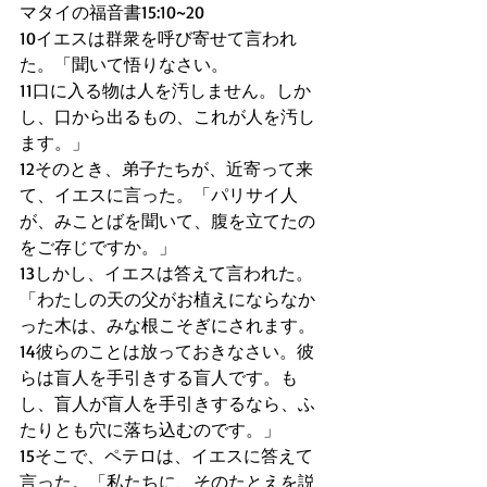
マタイの福音書15:10~20
10イエスは群衆を呼び寄せて言われ
た。「聞いて悟りなさい。
11口に入る物は人を汚しません。しか
し、口から出るもの、これが人を汚し
ます。」
12そのとき、弟子たちが、近寄って来
て、イエスに言った。「パリサイ人
が、みことばを聞いて、腹を立てたの
をご存じですか。」
13しかし、イエスは答えて言われた。
「わたしの天の父がお植えにならなか
った木は、みな根こそぎにされます。
14彼らのことは放っておきなさい。彼
らは盲人を手引きする盲人です。も
し、盲人が盲人を手引きするなら、ふ
たりとも穴に落ち込むのです。」
15そこで、ペテロは、イエスに答えて
言った。「私たちに、そのたとえを説