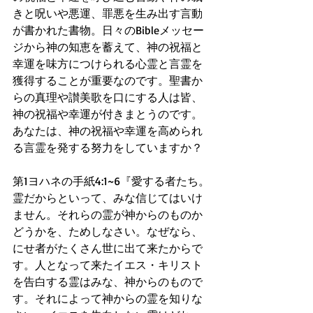
きと呪いや悪運、罪悪を生み出す言動
が書かれた書物。日々のBibleメッセー
ジから神の知恵を蓄えて、神の祝福と
幸運を味方につけられる心霊と言霊を
獲得することが重要なのです。聖書か
らの真理や讃美歌を口にする人は皆、
神の祝福や幸運が付きまとうのです。
あなたは、神の祝福や幸運を高められ
る言霊を発する努力をしていますか？
第1ヨハネの手紙4:1~6『愛する者たち。
霊だからといって、みな信じてはいけ
ません。それらの霊が神からのものか
どうかを、ためしなさい。なぜなら、
にせ者がたくさん世に出て来たからで
す。人となって来たイエス・キリスト
を告白する霊はみな、神からのもので
す。それによって神からの霊を知りな