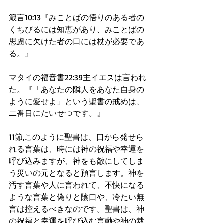
箴言10:13『みことばの悟りのある者の
くちびるには知恵があり、みことばの
思慮に欠けた者の口には杖が必要であ
る。』
マタイの福音書22:39主イエスは言われ
た。『「あなたの隣人をあなた自身の
ように愛せよ」という聖書の戒めは、
二番目にたいせつです。』
11節,このように聖書は、口から発せら
れる言葉は、時には神の祝福や幸運を
呼び込みますが、神をも敵にしてしま
う災いの元となると預言します。神を
汚す言葉や人に言われて、不快になる
ような言葉と偽りと陰口や、冷たい無
言は控えるべきなのです。聖書は、神
の祝福と幸運を呼び込む言動や神の裁