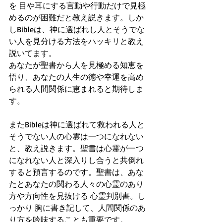
を 目や耳にする言動や行動だけで見極
めるのが困難だと教え説きます。しか
しBibleは、神に選ばれし人とそうでな
い人を見分ける方法をハッキリと教え
説いてます。
あなたが聖書から人を見極める知恵を
悟り、あなたの人生の徳や幸運を高め
られる人間関係に恵まれると期待しま
す。
またBibleは神に選ばれて救われる人と
そうでない人の心霊は一つになれない
と、教え説きます。聖書は心霊が一つ
になれない人と深入りし合うと共倒れ
すると預言するのです。聖書は、あな
たとあなたの関わる人々の心霊のあり
方や方向性を見抜ける 心霊判別書。し
っかり 胸に書き記して、人間関係のあ
り方を吟味することも重要です。