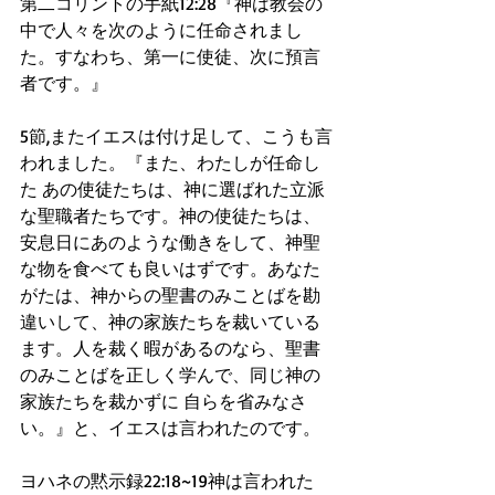
第二コリントの手紙12:28『神は教会の
中で人々を次のように任命されまし
た。すなわち、第一に使徒、次に預言
者です。』
5節,またイエスは付け足して、こうも言
われました。『また、わたしが任命し
た あの使徒たちは、神に選ばれた立派
な聖職者たちです。神の使徒たちは、
安息日にあのような働きをして、神聖
な物を食べても良いはずです。あなた
がたは、神からの聖書のみことばを勘
違いして、神の家族たちを裁いている
ます。人を裁く暇があるのなら、聖書
のみことばを正しく学んで、同じ神の
家族たちを裁かずに 自らを省みなさ
い。』と、イエスは言われたのです。
ヨハネの黙示録22:18~19神は言われた