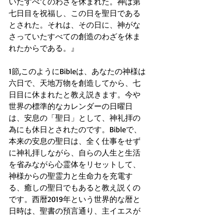
いたすべてのわざを休まれた。神は第
七日目を祝福し、この日を聖日である
とされた。それは、その日に、神がな
さっていたすべての創造のわざを休ま
れたからである。』
1節,このようにBibleは、あなたの神様は
六日で、天地万物を創造してから、七
日目に休まれたと教え説きます。今や
世界の標準的なカレンダーの日曜日
は、安息の「聖日」として、神礼拝の
為にも休日とされたのです。Bibleで、
本来の安息の聖日は、全く仕事をせず
に神礼拝しながら、自らの人生と生活
を省みながら心霊体をリセットして、
神様からの聖霊力と生命力を充電す
る、癒しの聖日でもあると教え説くの
です。西暦2019年という世界的な暦と
日時は、聖書の預言通り、主イエスが