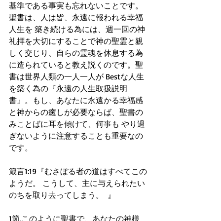
基準である事実も忘れないことです。
聖書は、人は皆、永遠に報われる幸福
人生を 築き続ける為には、週一回の神
礼拝を大切にすることで神の聖霊と親
しく交じり、自らの霊魂を休息する為
に造られていると教え説くのです。聖
書は世界人類の一人一人が Bestな人生
を築く為の『永遠の人生取扱説明
書』。もし、あなたに永遠かる幸福感
と神からの癒しが必要ならば、聖書の
みことばに耳を傾けて、何事も やり過
ぎないように注意することも重要なの
です。
箴言1:19『むさぼる者の道はすべてこの
ようだ。 こうして、主に与えられたい
のちを取り去ってしまう。  』
1節,このように聖書で、あなたの神様