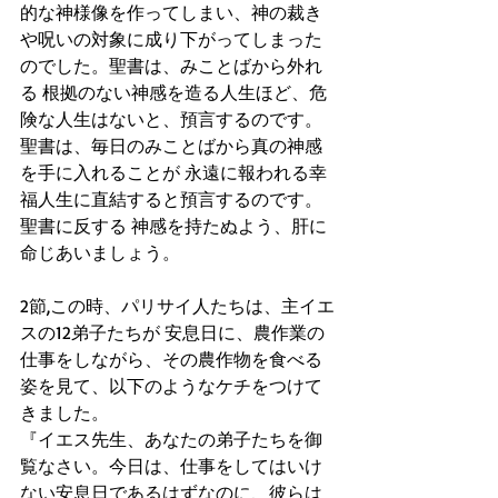
的な神様像を作ってしまい、神の裁き
や呪いの対象に成り下がってしまった
のでした。聖書は、みことばから外れ
る 根拠のない神感を造る人生ほど、危
険な人生はないと、預言するのです。
聖書は、毎日のみことばから真の神感
を手に入れることが 永遠に報われる幸
福人生に直結すると預言するのです。
聖書に反する 神感を持たぬよう、肝に
命じあいましょう。
2節,この時、パリサイ人たちは、主イエ
スの12弟子たちが 安息日に、農作業の
仕事をしながら、その農作物を食べる
姿を見て、以下のようなケチをつけて
きました。
『イエス先生、あなたの弟子たちを御
覧なさい。今日は、仕事をしてはいけ
ない安息日であるはずなのに、彼らは