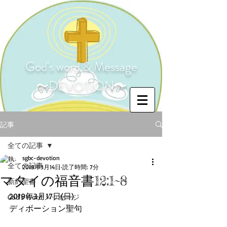
God's word & Message
〜DEVOTION〜
記事
全ての記事
sgbc-devotion
全ての記事
2019年3月14日
読了時間: 7分
マタイの福音書12:1~8
新約聖書
2019年3月17日(日)
God's Word メッセージ
ディボーション聖句