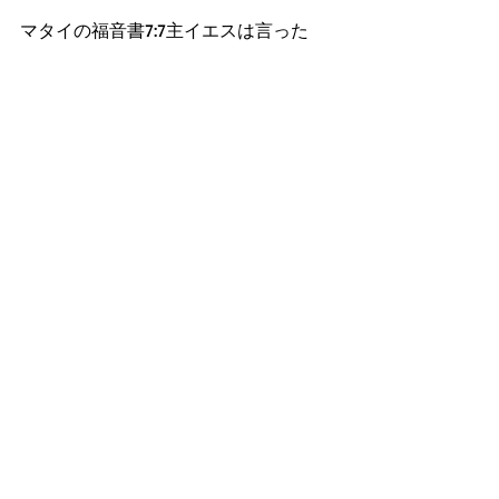
マタイの福音書7:7主イエスは言った
『隣人をさばいてはいけません。神に
さばかれないためです。』
6~8節,また聖書は、隣人愛をもって、
神の教会から教えられる真理を教え勧
め合うことは素晴らしい恵みにつなが
りますが、決して、隣人を感情的に裁
くことのないように、注意していま
す。なぜなら聖書は、神の救いの書で
あると同時に...神の知恵で自らを律しな
がら矯正して、完全な大人に成長さ
せ、永遠に報われる幸福人生を手にす
る為の教育書であり、人間同士が裁き
合う処罰の書ではないからです。あな
たが完全な大人に成長していき、永遠
に報われる幸福人生を獲得できると期
待します。AMEN