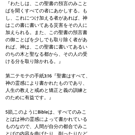
『わたしは、この聖書の預言のみこと
ばを聞くすべての者にあかしする。も
し、これにつけ加える者があれば、神
はこの書に書いてある災害をその人に
加えられる。また、この聖書の預言書
の御ことばを少しでも取り除く者があ
れば、神は、この聖書に書いてあるい
のちの木と聖なる都から、その人の受
ける分を取り除かれる。』
第二テモテの手紙3:16『聖書はすべて、
神の霊感により書かれたものであり、
人生の教えと戒めと矯正と義の訓練と
のために有益です。』
5節,このようにBibleは、すべてのみこ
とばは神の霊感によって書かれている
ものなので、人間が自分の都合でみこ
とばの内容を曲げたり、削ったりなど