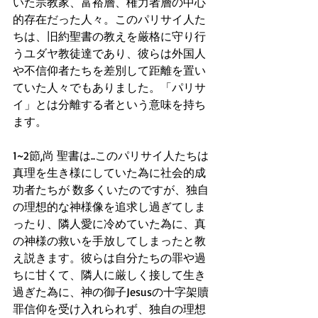
いた宗教家、富裕層、権力者層の中心
的存在だった人々。このパリサイ人た
ちは、旧約聖書の教えを厳格に守り行
うユダヤ教徒達であり、彼らは外国人
や不信仰者たちを差別して距離を置い
ていた人々でもありました。「パリサ
イ」とは分離する者という意味を持ち
ます。
1~2節,尚 聖書は..このパリサイ人たちは
真理を生き様にしていた為に社会的成
功者たちが 数多くいたのですが、独自
の理想的な神様像を追求し過ぎてしま
ったり、隣人愛に冷めていた為に、真
の神様の救いを手放してしまったと教
え説きます。彼らは自分たちの罪や過
ちに甘くて、隣人に厳しく接して生き
過ぎた為に、神の御子Jesusの十字架贖
罪信仰を受け入れられず、独自の理想