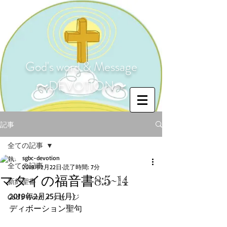
God's word & Message
〜DEVOTION〜
記事
全ての記事
sgbc-devotion
全ての記事
2019年2月22日
読了時間: 7分
マタイの福音書8:5~14
新約聖書
2019年2月25日(月)
God's Word メッセージ
ディボーション聖句