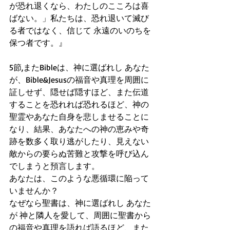
が恐れ退くなら、わたしのこころは喜
ばない。」私たちは、恐れ退いて滅び
る者ではなく、信じて 永遠のいのちを
保つ者です。』
5節,またBibleは、神に選ばれし あなた
が、Bible&Jesusの福音や真理を周囲に
証しせず、隠せば隠すほど、また伝道
することを恐れれば恐れるほど、神の
聖霊やあなた自身を悲しませることに
なり、結果、あなたへの神の恵みや奇
跡を数多く取り逃がしたり、見えない
敵からの要らぬ苦難と攻撃を呼び込ん
でしまうと預言します。
あなたは、このような悪循環に陥って
いませんか？
なぜなら聖書は、神に選ばれし あなた
が 神と隣人を愛して、周囲に聖書から
の福音や真理を語れば語るほど、また