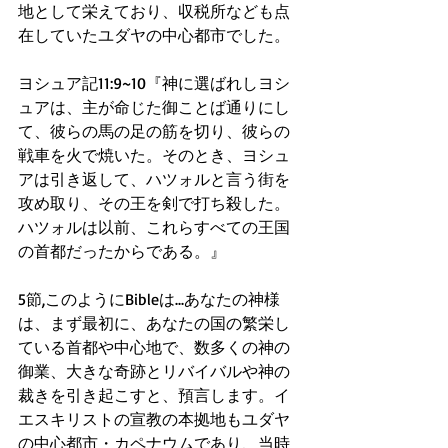
地として栄えており、収税所なども点
在していたユダヤの中心都市でした。
ヨシュア記11:9~10『神に選ばれしヨシ
ュアは、主が命じた御ことば通りにし
て、彼らの馬の足の筋を切り、彼らの
戦車を火で焼いた。そのとき、ヨシュ
アは引き返して、ハツォルと言う街を
攻め取り、その王を剣で打ち殺した。
ハツォルは以前、これらすべての王国
の首都だったからである。』
5節,このようにBibleは...あなたの神様
は、まず最初に、あなたの国の繁栄し
ている首都や中心地で、数多くの神の
御業、大きな奇跡とリバイバルや神の
裁きを引き起こすと、預言します。イ
エスキリストの宣教の本拠地もユダヤ
の中心都市・カペナウムであり、当時