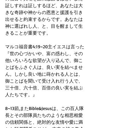
証しすれは証しするほど、あなたは大
きな奇跡や神からの恩恵と援護を引き
出せると約束するからです。あなたは
神に選ばれし人、と、目を醒まして生
きることが重要です。
マルコ福音書4:19~20主イエスは言った
『世の心づかいや、富の惑わし、その
他いろいろな欲望が入り込んで、御こ
とばをふさぐ人は、良い実を結べませ
ん。しかし良い地に蒔かれる人とは、
御ことばを聞いて受け入れ行う人で、
三十倍、六十倍、百倍の良い実を結ぶ
人たちです。』
8~13節,またBible&Jesusは、この百人隊
長とその部隊員たちのような相思相愛
の信頼関係と、絶対的な友情や愛に満