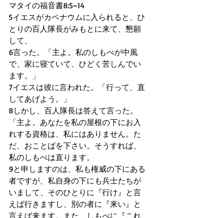
マタイの福音書8:5~14
5イエスがカペナウムに入られると、ひ
とりの百人隊長がみもとに来て、懇願
して、
6言った。「主よ。私のしもべが中風
で、家に寝ていて、ひどく苦しんでい
ます。」
7イエスは彼に言われた。「行って、直
してあげよう。」
8しかし、百人隊長は答えて言った。
「主よ。あなたを私の屋根の下にお入
れする資格は、私にはありません。た
だ、おことばを下さい。そうすれば、
私のしもべは直ります。
9と申しますのは、私も権威の下にある
者ですが、私自身の下にも兵士たちが
いまして、そのひとりに『行け』と言
えば行きますし、別の者に『来い』と
言えば来ます。また、しもべに『これ