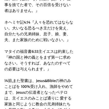
事を捨てた者で、その百倍を受けない
者はありません。』
ネヘミヤ記4:14『人々を恐れてはならな
い。大いなる恐るべき主だけを覚え、
自分たちの兄弟姉妹、息子、娘、妻、
夫、また家族のために戦いなさい。』
マタイの福音書6:33主イエスは約束した
『神の国と神の義とをまず第一に求め
なさい。そうすれば、あなたのすべて
の必要は与えられます。』
14節,また聖書は、Jesus&Bibleの神のみ
ことばを 100%受け入れ、漁師をやめて
まで、Jesusの伝道者となったペテロ
は、主イエスのみことば通りに 愛する
家族と同じように教会の兄弟姉妹たち