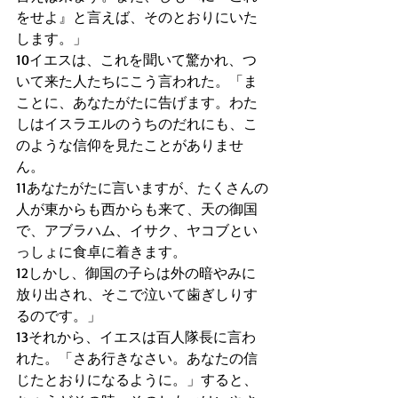
をせよ』と言えば、そのとおりにいた
します。」
10イエスは、これを聞いて驚かれ、つ
いて来た人たちにこう言われた。「ま
ことに、あなたがたに告げます。わた
しはイスラエルのうちのだれにも、こ
のような信仰を見たことがありませ
ん。
11あなたがたに言いますが、たくさんの
人が東からも西からも来て、天の御国
で、アブラハム、イサク、ヤコブとい
っしょに食卓に着きます。
12しかし、御国の子らは外の暗やみに
放り出され、そこで泣いて歯ぎしりす
るのです。」
13それから、イエスは百人隊長に言わ
れた。「さあ行きなさい。あなたの信
じたとおりになるように。」すると、