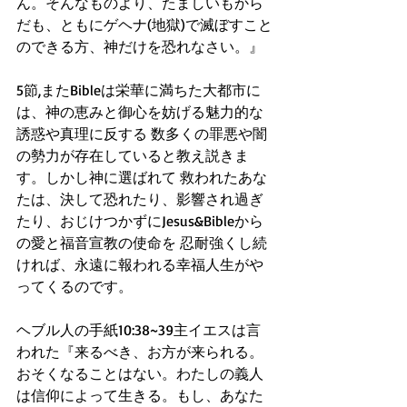
ん。そんなものより、たましいもから
だも、ともにゲヘナ(地獄)で滅ぼすこと
のできる方、神だけを恐れなさい。』
5節,またBibleは栄華に満ちた大都市に
は、神の恵みと御心を妨げる魅力的な
誘惑や真理に反する 数多くの罪悪や闇
の勢力が存在していると教え説きま
す。しかし神に選ばれて 救われたあな
たは、決して恐れたり、影響され過ぎ
たり、おじけつかずにJesus&Bibleから
の愛と福音宣教の使命を 忍耐強くし続
ければ、永遠に報われる幸福人生がや
ってくるのです。
ヘブル人の手紙10:38~39主イエスは言
われた『来るべき、お方が来られる。
おそくなることはない。わたしの義人
は信仰によって生きる。もし、あなた