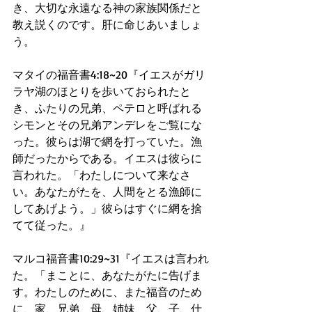
き、大切な永遠なる神の家族関係だと
教え説くのです。肝に命じあいましょ
う。
マタイの福音書4:18~20『イエスがガリ
ラヤ湖のほとりを歩いておられたと
き、ふたりの兄弟、ペテロと呼ばれる
シモンとその兄弟アンデレをご覧にな
った。彼らは湖で網を打っていた。漁
師だったからである。イエスは彼らに
言われた。「わたしについて来なさ
い。あなたがたを、人間をとる漁師に
してあげよう。」彼らはすぐに網を捨
てて従った。』
マルコ福音書10:29~31『イエスは言われ
た。「まことに、あなたがたに告げま
す。わたしのために、また福音のため
に、家、兄弟、母、姉妹、父、子、仕