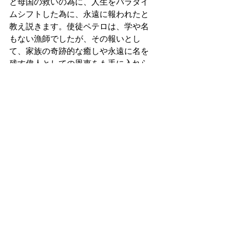
と母国の救いの為に、人生をパラダイ
ムシフトした為に、永遠に報われたと
教え説きます。使徒ペテロは、学や名
もない漁師でしたが、その報いとし
て、家族の奇跡的な癒しや永遠に名を
残す偉人としての恩恵をも手に入れら
れたのです。
マルコの福音書16:15~16『それから、イ
エスはこう言われた。「すべての造ら
れた者に、福音を宣べ伝えなさい。信
じてバプテスマを受ける者は、救われ
ます。しかし、信じない者は罪に定め
られます。』
14節,また聖書は、もし あなたが愛する
家族と大切な人々に 神の恵みと奇跡的
な癒しを送り届けたいのならば、Jesus
信仰の伝道活動を後回しにしないこと