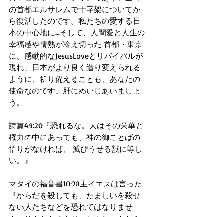
の首都エルサレムで十字架についてか
ら復活したのです。私たちの愛する日
本の中心地に...そして、人間愛と人生の
幸福感や情熱が冷え切った 首都・東京
に、感動的なJesusLoveとリバイバルが
現れ、日本がより良く造り変えられる
ように、祈り備えることも、あなたの
使命なのです。肝にめいじあいましょ
う。
詩篇49:20『恐れるな。人はその栄華と
権力の中にあっても、神の御ことばの
悟りがなければ、 滅びうせる獣に等し
い。』
マタイの福音書10:28主イエスは言った
『からだを殺しても、たましいを殺せ
ない人たちなどを恐れてはなりませ