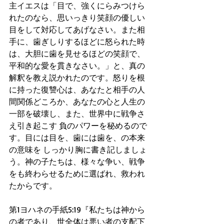
主イエスは「目で、強くにらみつけら
れたのなら、思いっきり笑顔の優しい
目をして対応してあげなさい。また相
手に、歯ぎしりするほどに怒られた時
は、大胆に歯を見せるほどの笑顔で、
平和的な愛を貫きなさい。」と、真の
解釈を教え説かれたのです。怒りを根
に持った復讐心は、あなたと相手の人
間関係どころか、あなたの心と人生の
一部を破壊し、また、世界中に戦争さ
え引き起こす 負のパワーを秘めるので
す。目には目を、歯には歯を、の本来
の意味を しっかり胸に書き記しましょ
う。神の子たちは、様々な争い、戦争
をも終わらせるために選ばれ、救われ
たからです。
第1ヨハネの手紙5:19『私たちは神から
の者であり、世全体は悪い者の支配下