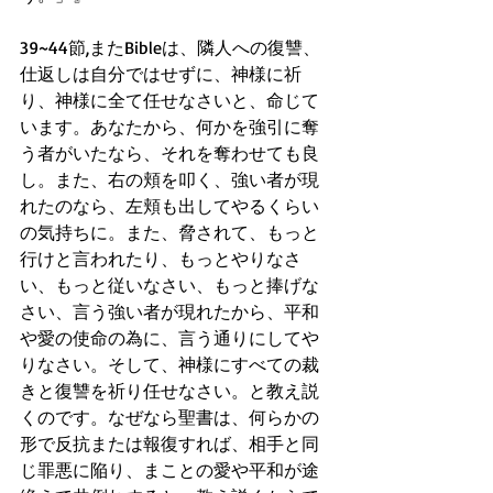
39~44節,またBibleは、隣人への復讐、
仕返しは自分ではせずに、神様に祈
り、神様に全て任せなさいと、命じて
います。あなたから、何かを強引に奪
う者がいたなら、それを奪わせても良
し。また、右の頬を叩く、強い者が現
れたのなら、左頬も出してやるくらい
の気持ちに。また、脅されて、もっと
行けと言われたり、もっとやりなさ
い、もっと従いなさい、もっと捧げな
さい、言う強い者が現れたから、平和
や愛の使命の為に、言う通りにしてや
りなさい。そして、神様にすべての裁
きと復讐を祈り任せなさい。と教え説
くのです。なぜなら聖書は、何らかの
形で反抗または報復すれば、相手と同
じ罪悪に陥り、まことの愛や平和が途