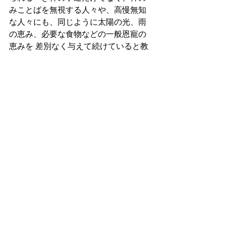
みことばを無視する人々や、高慢無知
な人々にも、同じように太陽の光、雨
の恵み、必要な食物などの一般恩寵の
恵みを 差別なく与えて続けていると教
え説きます。聖書は、もし あなたが数
多くの祈祷課題を成就させたいのな
ら、好感が持てる人にだけに優しく仕
える事をやめ、苦手な人や復讐したい
人に対しても、同じように、徹底的に
赦して 平和のために仕える信仰を大切
に働かせることだと、教え説いていま
す。
あなたにできなくとも、あなたの内な
る聖霊は、その為の助け主なのです。
AMEN
(祈り)