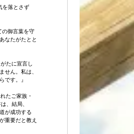
気を落とさず
べての御言葉を守
あなたがたとと
たがたに宣言し
ません。私は、
らです。』
えられたご家族・
書は、結局、
道が成功する
が重要だと教え