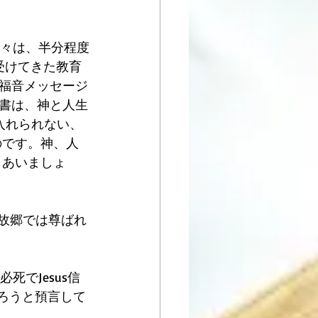
人々は、半分程度
受けてきた教育
福音メッセージ
書は、神と人生
入れられない、
のです。神、人
しあいましょ
の故郷では尊ばれ
死でJesus信
あろうと預言して