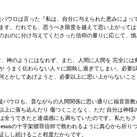
3使徒パウロは言った『私は、自分に与えられた恵みによっ
ます。だれでも、思うべき限度を越えて思い上がっては
のおのに分け与えてくださった信仰の量りに応じて、慎
は皆、神のようにはなれず、また、人間に人間を 完全には
が うまく伝わらない人々に固執し過ぎてしまい、必要
何とかしてあげようと、必要以上に思い上がらないこと
時、使徒パウロも、昔ながらの人間関係に思い通りに福音宣
以上に落ち込んだり 傷つくことなく、ただ 自分は神様
は全うできたと達成感にも満ちていたのです。私たちク
Jesusの十字架贖罪信仰で救われるように真心から祈り
証しし続けること程度だからです。