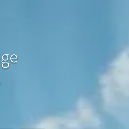
age
〜