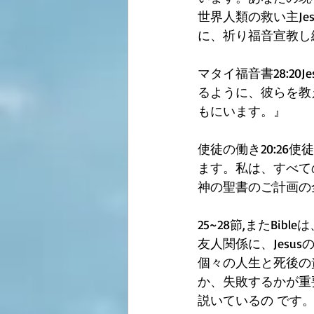
世界人類の救い主Je
に、祈り福音宣教し
マタイ福音書28:2
るように、彼らを教
もにいます。』
使徒の働き20:2
ます。私は、すべて
神の聖書のご計画の
25~28節,またB
友人関係に、Jes
個々の人生と死後の
か、失敗するかが重
説いているの です