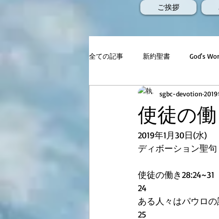
ご挨拶
全ての記事
新約聖書
God's 
sgbc-devotion
201
使徒の働き2
2019年1月30日(水)
ディボーション聖句
使徒の働き28:24~31
24
ある人々はパウロの
25