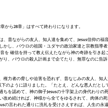
1章から28章」はすべて終わりになります。
パウロは、昔ながらの友人、知人達を集めて、Jesus信仰の
しかし、パウロの祖国・ユダヤの政治家達と宗教指導者
の福音を 確信を持って教え伝えたながら神の奇跡を引き起
がり、パウロの殺人計画まで企てたり、無罪なのに告訴
、権力者の脅しや迫害を恐れず、昔なじみの友人、知人
を 以下のように語りました。「たとえ、どんな悪人だとしても
過ちを認めて、神の御子Jesusの十字架上の身代わりの
い改め続ければ、神様から全てをゆるされて、肉体の死
esusの言われた通りに洗礼を受けさえすれば、人生の永