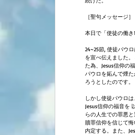
続けた。
［聖句メッセージ］
本日で「使徒の働き
24~25節, 使徒
を宣べ伝えました。
た為、Jesus信仰
パウロを妬んで煙た
ろうとしたのです。
しかし使徒パウロは
Jesus信仰の福音
らの人生での罪悪と
贖罪信仰を信じて悔
内定する。また、J