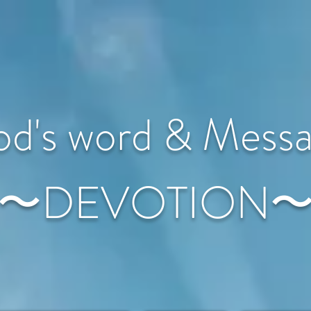
d's word & Mess
〜DEVOTION