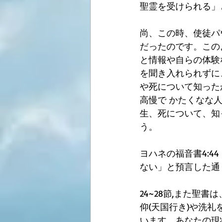
聖霊を受けられる」
尚、この時、使徒パ
だったのです。この
と情報や自らの体験
を聞き入れられずに
や死について知ったか
高慢で かたくなな
生、死について、知
う。
ヨハネの福音書4:
ない」と預言した通
24~28節,また聖
仰(天国行き)や洗
います。あなたの現