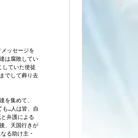
福音メッセージを
達は腐敗してい
こしていた使徒
までして葬り去
達を集めて、
...人は皆、自
死と弁護による
後、天国行きが
遠なる助け主・