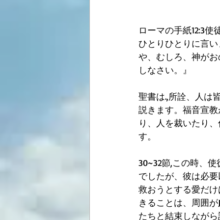
ローマの手紙12:
ひとりひとりに言い
や、むしろ、神がお
しなさい。』
聖書は.,所詮、人
説きます。福音宣教
り、人を裁いたり、
す。
30~32節,この
でしたが、彼は必要
救おうとする愛だけ
きることは、周囲が
たちと結束しながら