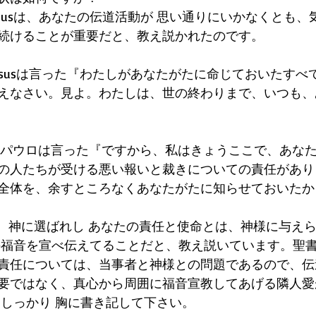
susは、あなたの伝道活動が 思い通りにいかなくとも、
続けることが重要だと、教え説かれたのです。
0Jesusは言った『わたしがあなたがたに命じておいたす
えなさい。見よ。わたしは、世の終わりまで、いつも、
6使徒パウロは言った『ですから、私はきょうここで、あな
の人たちが受ける悪い報いと裁きについての責任があり
全体を、余すところなくあなたがたに知らせておいたか
ibleは、神に選ばれし あなたの責任と使命とは、神様に与
usの福音を宣べ伝えてることだと、教え説いています。聖
責任については、当事者と神様との問題であるので、伝
要ではなく、真心から周囲に福音宣教してあげる隣人愛
。しっかり 胸に書き記して下さい。