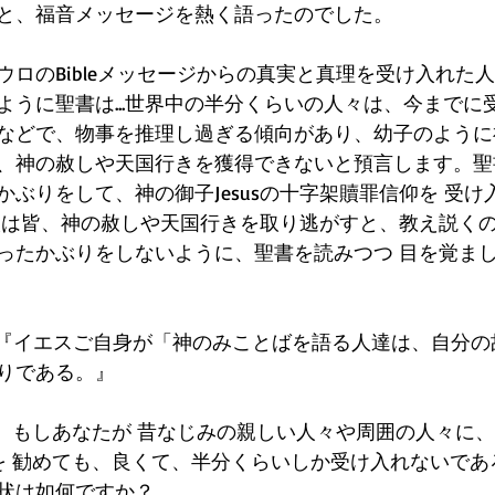
と、福音メッセージを熱く語ったのでした。
ウロのBibleメッセージからの真実と真理を受け入れた
ように聖書は...世界中の半分くらいの人々は、今までに
などで、物事を推理し過ぎる傾向があり、幼子のように
、神の赦しや天国行きを獲得できないと預言します。聖
ぶりをして、神の御子Jesusの十字架贖罪信仰を 受け
人は皆、神の赦しや天国行きを取り逃がすと、教え説く
ったかぶりをしないように、聖書を読みつつ 目を覚ま
44『イエスご自身が「神のみことばを語る人達は、自分
りである。』
書は、もしあなたが 昔なじみの親しい人々や周囲の人々に、必
礼を 勧めても、良くて、半分くらいしか受け入れないで
状は如何ですか？