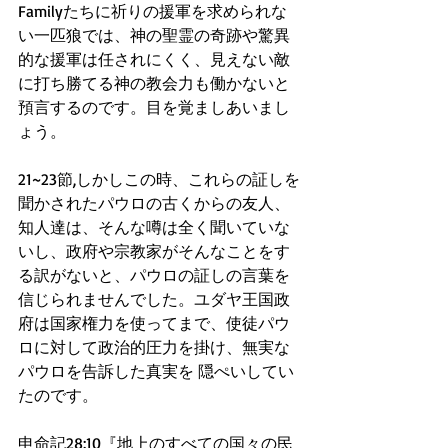
Familyたちに祈りの援軍を求められな
い一匹狼では、神の聖霊の奇跡や驚異
的な援軍は任されにくく、見えない敵
に打ち勝てる神の教会力も働かないと
預言するのです。目を覚ましあいまし
ょう。
21~23節,しかしこの時、これらの証しを
聞かされたパウロの古くからの友人、
知人達は、そんな噂は全く聞いていな
いし、政府や宗教家がそんなことをす
る訳がないと、パウロの証しの言葉を
信じられませんでした。ユダヤ王国政
府は国家権力を使ってまで、使徒パウ
ロに対して政治的圧力を掛け、無実な
パウロを告訴した真実を 隠ぺいしてい
たのです。
申命記28:10『地上のすべての国々の民