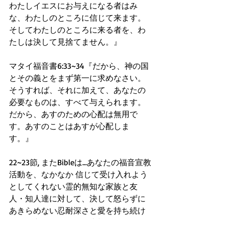
わたしイエスにお与えになる者はみ
な、わたしのところに信じて来ます。
そしてわたしのところに来る者を、わ
たしは決して見捨てません。』
マタイ福音書6:33~34『だから、神の国
とその義とをまず第一に求めなさい。
そうすれば、それに加えて、あなたの
必要なものは、すべて与えられます。
だから、あすのための心配は無用で
す。あすのことはあすが心配しま
す。』
22~23節, またBibleは...あなたの福音宣教
活動を、なかなか 信じて受け入れよう
としてくれない霊的無知な家族と友
人・知人達に対して、決して怒らずに
あきらめない忍耐深さと愛を持ち続け
る信仰心がなによりも大切だと、教え