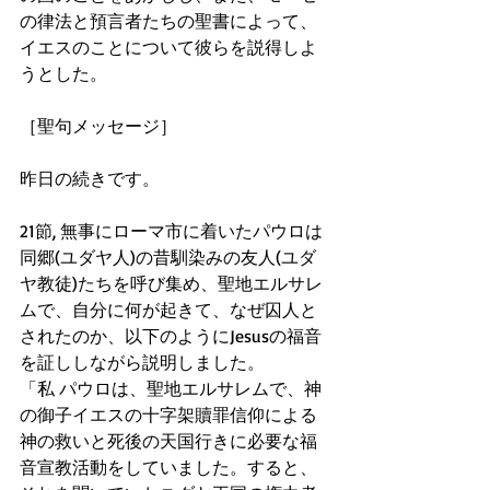
の律法と預言者たちの聖書によって、
イエスのことについて彼らを説得しよ
うとした。
［聖句メッセージ］
昨日の続きです。
21節, 無事にローマ市に着いたパウロは
同郷(ユダヤ人)の昔馴染みの友人(ユダ
ヤ教徒)たちを呼び集め、聖地エルサレ
ムで、自分に何が起きて、なぜ囚人と
されたのか、以下のようにJesusの福音
を証ししながら説明しました。
「私 パウロは、聖地エルサレムで、神
の御子イエスの十字架贖罪信仰による
神の救いと死後の天国行きに必要な福
音宣教活動をしていました。すると、