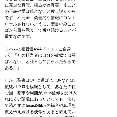
に完全な真理、揺るがぬ真実、まこと
の正義や愛は現れないと教え説くから
です。不完全、偽善的な情報にコント
ロールされないように、聖書のみこと
ばから目を覚まして祈り続けることが
重要なのです。
ヨハネの福音書4:44『イエスご自身
が、「神の預言者は自分の故郷では尊
ばれない」と証言しておられたからで
ある。』
しかし聖書は...神に選ばれしあなたは、
使徒パウロを模範として、あなたの住
む国、都市や周囲がJesus信仰を受け入
れにくい環境にあったとしても、決し
て恐れずにJesus&Bibleの福音や真理を 
教え伝え続ける使命があると教えてい