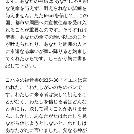
ます。あなたの神様は あなたに不可能
な使命を与えず、耐えられない試練を
与えません。ただJesusを信じて、この
国、都市や周囲への宣教使命を受け入
れることが重要なのです。そうすれば
聖書、あなたの全ての願い以上のこと
が叶えられたり、あなたと周囲の人々
に永遠なる幸いが舞い降りると約束し
てくれたからです。しっかり胸に書き
記して下さい。
ヨハネの福音書6:6:35~36『イエスは言
われた。「わたしがいのちのパンで
す。わたしに来る者は決して飢えるこ
とがなく、わたしを信じる者はどんな
ときにも、決して渇くことがありませ
ん。しかし、あなたがたはわたしを見
ながら信じようとしないと、わたしは
あなたがたに言いました。父なる神が