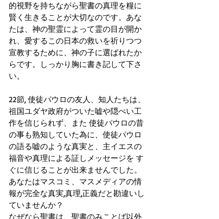
的視野を持ちながら聖書の真理を糧に
賢く生きることが大切なのです。あな
たは、神の聖霊によって霊の目が開か
れ、愛するこの日本の救いを祈りつつ
宣教するために、神の子に選ばれたか
らです。しっかり胸に書き記して下さ
い。
22節, 使徒パウロの友人、知人たちは、
祖国ユダヤ政府がついた嘘や隠ぺい工
作を信じられず、また 使徒パウロの昔
の事も熟知していた為に、使徒パウロ
の語る嘘のような真実と、主イエスの
福音や真理による証しメッセージを す
ぐに信じることが出来ませんでした。
あなたはマスコミ、マスメディアの情
報が完全な真実,真理,正義だと勘違いし
ていませんか？
なぜなら聖書は、聖書のみことば以外