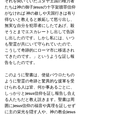
それを聞いていたユダヤ王国の権力者
たちは神の御子Jesusの十字架贖罪信仰
がなければ 神の赦しや天国行きは有り
得ないと教えると嫉妬して怒り出し、
無実な自分を犯罪者にしたてあげ、殺
そうとまでエスカレートし出して告訴
し出したのです。しかし私には、いつ
も聖霊が共にいて守られていたので、
こうして奇跡的にローマ市に移送され
てきたのです。」というような証し報
告をしたのです。
このように聖書は、使徒パウロたちの
ように聖霊の奇跡と驚異的な援軍を受
けられる人は皆、何か事あるごとに、
しっかりとJesus信仰を証し報告し合え
る人たちだと教え説きます。聖書は周
囲にJesus信仰の福音や真理を証しせず
に主の栄光を隠す人や、神の教会Jesus 