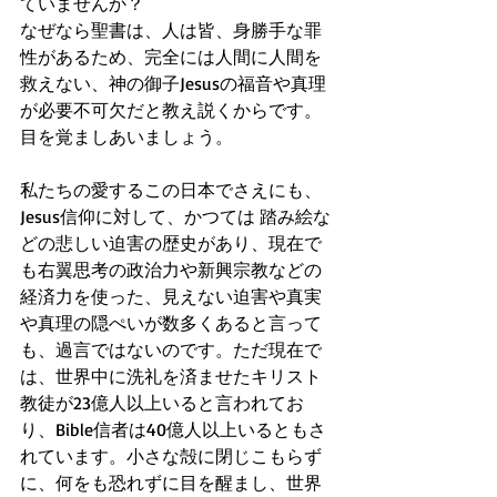
ていませんか？
なぜなら聖書は、人は皆、身勝手な罪
性があるため、完全には人間に人間を
救えない、神の御子Jesusの福音や真理
が必要不可欠だと教え説くからです。
目を覚ましあいましょう。
私たちの愛するこの日本でさえにも、
Jesus信仰に対して、かつては 踏み絵な
どの悲しい迫害の歴史があり、現在で
も右翼思考の政治力や新興宗教などの
経済力を使った、見えない迫害や真実
や真理の隠ぺいが数多くあると言って
も、過言ではないのです。ただ現在で
は、世界中に洗礼を済ませたキリスト
教徒が23億人以上いると言われてお
り、Bible信者は40億人以上いるともさ
れています。小さな殻に閉じこもらず
に、何をも恐れずに目を醒まし、世界