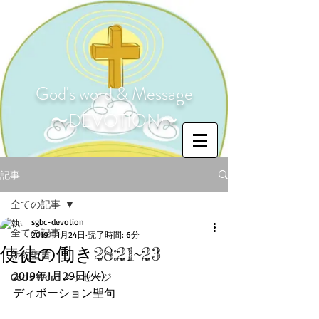
God's word & Message
〜DEVOTION〜
記事
全ての記事
sgbc-devotion
全ての記事
2019年1月24日
読了時間: 6分
使徒の働き28:21~23
新約聖書
2019年1月29日(火)
God's Word メッセージ
ディボーション聖句 