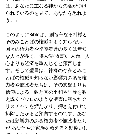
は、あなたに主なる神からの名がつけ
られているのを見て、あなたを恐れよ
う。』 
このようにBibleは、創造主なる神様と
そのみことばの権威をよく知らない
国々の権力者や指導者達の多くは無知
な人々が多く、隣人愛(救霊)、人命、人
心よりも経済を重んじると預言しま
す。そして聖書は、神様の存在とみこ
とばの権威を知らない影響力のある権
力者や施政者たちは、その支配よりも
信仰による一致と真の平和や平等を教
え説くパウロのような聖霊に満ちたク
リスチャンを煙たがり、押さえ付けて
排除したがると預言するのです。あな
たは影響力のある権力者や施政者たち
が あなたやご家族を救えると勘違いし