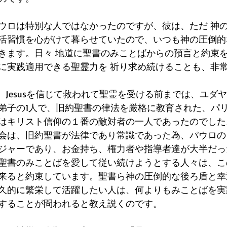
ウロは特別な人ではなかったのですが、彼は、ただ 神
活習慣を心がけて暮らせていたので、いつも神の圧倒的
きます。日々 地道に聖書のみことばからの預言と約束
に実践適用できる聖霊力を 祈り求め続けることも、非
は、Jesusを信じて救われて聖霊を受ける前までは、ユダ
弟子の1人で、旧約聖書の律法を厳格に教育された、パ
はキリスト信仰の１番の敵対者の一人であったのでした
会は、旧約聖書が法律であり常識であった為、パウロの
ジャーであり、お金持ち、権力者や指導者達が大半だっ
聖書のみことばを愛して従い続けようとする人々は、こ
来ると約束しています。聖書ら神の圧倒的な後ろ盾と幸
久的に繁栄して活躍したい人は、何よりもみことばを実
することが問われると教え説くのです。