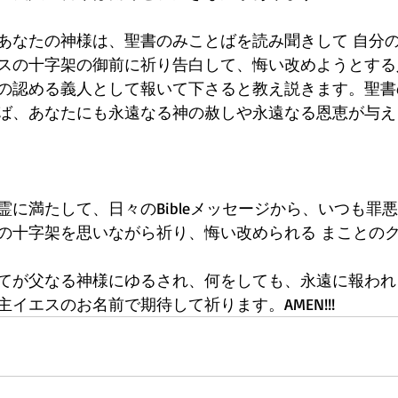
あなたの神様は、聖書のみことばを読み聞きして 自分
スの十字架の御前に祈り告白して、悔い改めようとする
の認める義人として報いて下さると教え説きます。聖書
ば、あなたにも永遠なる神の赦しや永遠なる恩恵が与え
霊に満たして、日々のBibleメッセージから、いつも罪
の十字架を思いながら祈り、悔い改められる まことの
てが父なる神様にゆるされ、何をしても、永遠に報われ
イエスのお名前で期待して祈ります。AMEN!!! 