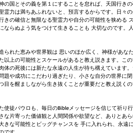
神の国とその義を第１にすることを怠れば、天国行きの
聖霊力は満ちあふれないと、預言するからです。日々の
行きの確信と無限なる聖霊力や自分の可能性を狭める 
にならぬよう気をつけて生きることも 大切なのです。
造られた恵みや世界観は 思いのほか広く、神様があな
た以上の可能性とスケールがあると教え説きます。この
肉体の死後には新たな永遠の人生が待ち構えています。
問題や成功にこだわり過ぎたり、小さな自分の世界に閉
つ目を醒ましながら生き抜くことが重要だと教え説くの
使徒パウロも、毎日のBibleメッセージを信じて祈り行
さな片寄った価値観と人間関係や欲望など、ありとあら
大きな可能性とビッグチャンスを 手に入れられ、永遠
のです。