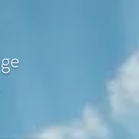
age
〜