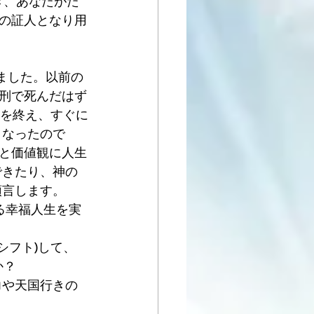
き、あなたがた
の証人となり用
ました。以前の
刑で死んだはず
)を終え、すぐに
となったので
観と価値観に人生
できたり、神の
預言します。
る幸福人生を実
シフト)して、
か？
力や天国行きの