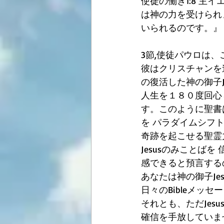
使徒の働き1:8 
は神の力を受けられ
いられるのです。』
3節,使徒パウロは
彼はクリスチャンを
の復活した神の御子J
人生を１８０度回心
す。このように聖書は
を パラダイムシフ
奇跡を起こせる聖霊
Jesusのみことば
感できると預言する
あなたは神の御子Je
日々のBibleメッ
それとも、ただJe
確信を手放していま