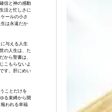
確信と神の感動
生活と忙しさに
スケールの小さ
人生は永遠だか
たに与える人生
世の人生は、た
だから聖書は、
じこもらないよ
です。肝にめい
うことだけを 
ゆる束縛から開
に報われる幸福