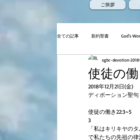
ご挨拶
全ての記事
新約聖書
God's 
sgbc-devotion
201
使徒の働き
2018年12月21日(金)
ディボーション聖句
使徒の働き22:3~5
3
「私はキリキヤのタ
で私たちの先祖の律