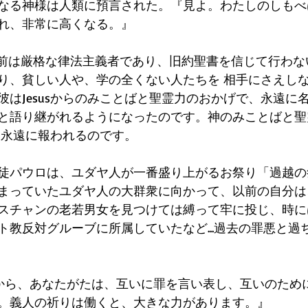
創造主なる神様は人類に預言された。『見よ。わたしのしも
れ、非常に高くなる。』
、以前は厳格な律法主義者であり、旧約聖書を信じて行わ
り、貧しい人や、学の全くない人たちを 相手にさえしな
彼はJesusからのみことばと聖霊力のおかげで、永遠に
と語り継がれるようになったのです。神のみことばと聖
 永遠に報われるのです。
徒パウロは、ユダヤ人が一番盛り上がるお祭り「過越の
まっていたユダヤ人の大群衆に向かって、以前の自分は
スチャンの老若男女を見つけては縛って牢に投じ、時に
ト教反対グルーブに所属していたなど...過去の罪悪と過
ですから、あなたがたは、互いに罪を言い表し、互いのため
。義人の祈りは働くと、大きな力があります。』