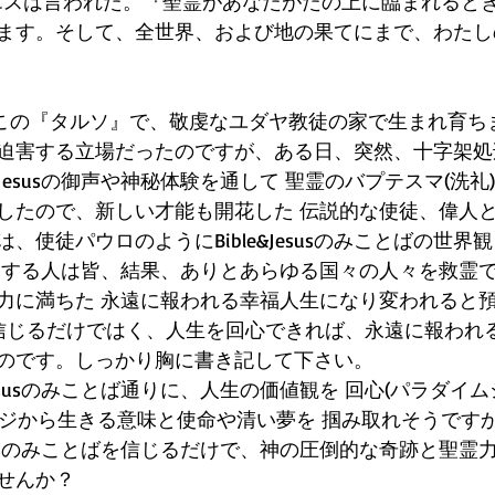
主イエスは言われた。『聖霊があなたがたの上に臨まれると
ます。そして、全世界、および地の果てにまで、わたし
、この『タルソ』で、敬虔なユダヤ教徒の家で生まれ育ち
迫害する立場だったのですが、ある日、突然、十字架処
esusの御声や神秘体験を通して 聖霊のバプテスマ(洗礼
したので、新しい才能も開花した 伝説的な使徒、偉人
、使徒パウロのようにBible&Jesusのみことばの世界
トする人は皆、結果、ありとあらゆる国々の人々を救霊
力に満ちた 永遠に報われる幸福人生になり変われると
を 信じるだけではく、人生を回心できれば、永遠に報われ
のです。しっかり胸に書き記して下さい。
susのみことば通りに、人生の価値観を 回心(パラダイム
セージから生きる意味と使命や清い夢を 掴み取れそうです
susのみことばを信じるだけで、神の圧倒的な奇跡と聖霊
せんか？