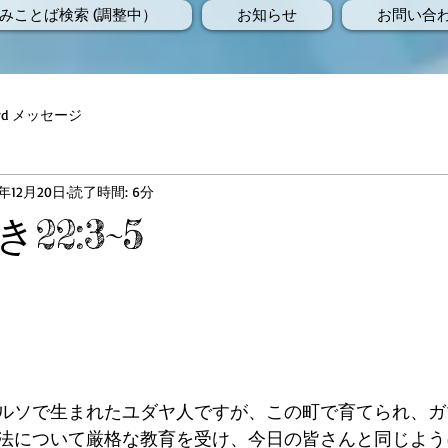
みことば検索 (調整中）
お知らせ
お問い合
Word メッセージ
8年12月20日
読了時間: 6分
22:3~5
ルソで生まれたユダヤ人ですが、この町で育てられ、ガ
法について厳格な教育を受け、今日の皆さんと同じよう