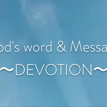
d's word & Mess
〜DEVOTION