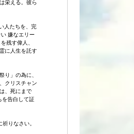
べは栄える。彼ら
ない人たちを、完
い 嫌なエリー
名を残す偉人、
霊に人生を託す
祭り」の為に、
、クリスチャン
は、死にまで
ちを告白して証
に祈りなさい。