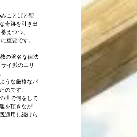
のみことばと聖
な奇跡を引き出
を蓄えつつ、
常に重要です。
ヤ教の著名な律法
リサイ派のエリ
。
ような厳格なパ
たのです。
の世で何をして
運を頂きなが
践適用し続けら