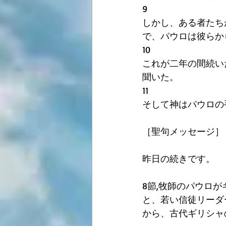
9
しかし、ある者たち
で、パウロは彼らか
10
これが二年の間続い
聞いた。
11
そして神はパウロの
［聖句メッセージ］
昨日の続きです。
8節,牧師のパウロ
と、若い信徒リーダ
から、古代ギリシャ