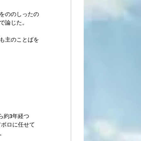
をののしったの
で論じた。
も主のことばを
ら約3年経つ
アポロに任せて
。