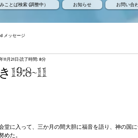
みことば検索 (調整中）
お知らせ
お問い合
Word メッセージ
8年11月21日
読了時間: 8分
9:8~11
会堂に入って、三か月の間大胆に福音を語り、神の国に
努めた。