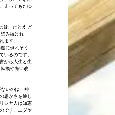
。走ってもたゆ
は皆、たとえ ど
ち望み続けれ
れます。
や病魔に倒れそう
ているのです。
書から人生と生
向転換や悔い改
がないのは、神
の愚かさを通し
リシヤ人は知恵
のです。ユダヤ