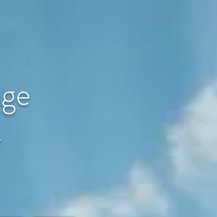
age
〜