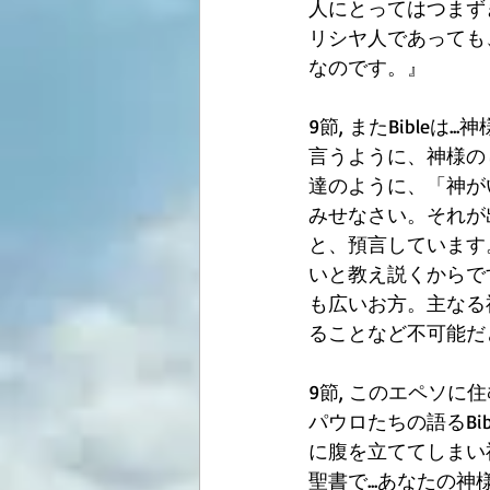
人にとってはつまず
リシヤ人であっても
なのです。』
9節, またBible
言うように、神様の
達のように、「神が
みせなさい。それが
と、預言しています
いと教え説くからで
も広いお方。主なる
ることなど不可能だ
9節, このエペソ
パウロたちの語るBi
に腹を立ててしまい
聖書で...あなた