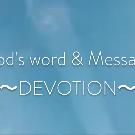
d's word & Mess
〜DEVOTION