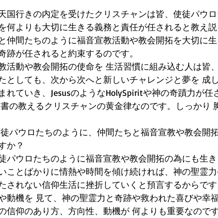
天国行きの内定を受けたクリスチャンは皆、使徒パウロ
を何よりも大切に生きる義務と責任が任されると教え説
と仲間たちのように福音宣教活動や教会開拓を大切に生
奇跡が任されると約束するのです。
教活動や教会開拓の使命を 生活習慣に組み込む人は皆
たとしても、次から次へと新しいチャレンジと夢を 成
ていき、JesusのようなHolySpiritや神の奇蹟力が
聖書の教えるクリスチャンの黄金律なのです。しっかり 
sや使徒パウロたちのように、仲間たちと福音宣教や教会開
すか？
徒パウロたちのように福音宣教や教会開拓の為にも生き
いことばかりに情熱や時間を傾け続ければ、神の聖霊力
たされない信仰生活に挫折していくと預言するからです
や動機を 見て、神の聖霊力と奇跡や救われた喜びや幸福
の信仰のあり方、方向性、動機が 何よりも重要なのです