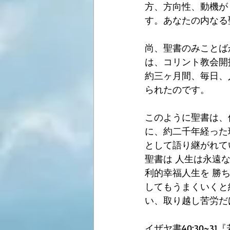
方、方向性、動機が
す。あなたの内なる
尚、聖書のみことば
は、コリント教会開
約三ヶ月間、毎日、人
られたのです。
このように聖書は、
に、約二千年経った
として語り継がれて
聖書は 人生は永遠
利的幸福人生を 勝
してもうまくいくと
い、取り越し苦労だ
イザヤ書40:30~