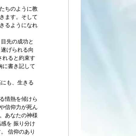
たちのように教
きます。そして
きるようになれ
、目先の成功と
し遂げられる向
任されると約束す
胸に書き記して
拓にも、生きる
る情熱を傾けら
や信仰力が死ん
。あなたの神様
感を 振り分け
。 信仰のあり