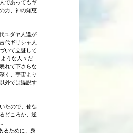
人であってもギ
の力、神の知恵
ら古代ユダヤ人達が
古代ギリシャ人
づいて立証して
うような人々だ
表れて下さらな
深く、宇宙より
以外では論説す
ていたので、使徒
めるどころか、逆
た。
であるために、身