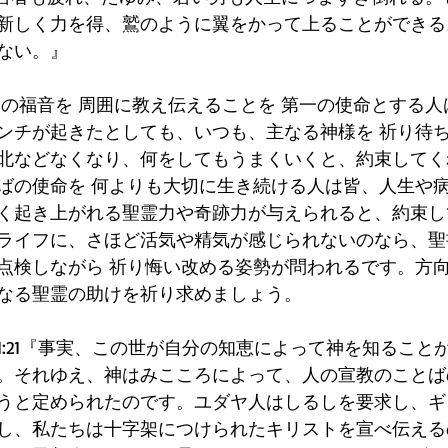
新しく力を得、鷲のように翼をかって上ることができる
い。』  
usの福音を 周囲に教え伝えることを 第一の使命とする人
ンチが起きたとしても、いつも、主なる神様を 祈り待
北などなくなり、何をしてもうまくいくと、約束してく
sのみことばの使命を 何よりも大切に生き続ける人は皆、人生
く起き上がれる聖霊力や奇跡力が与えられると、約束し
ライフに、さほど活気や精気が感じられないのなら、聖
点検しながら 祈り悔い改める姿勢が問われるです。方
なる聖霊の助けを祈り求めましょう。
1:21『事実、この世が自分の知恵によって神を知ること
。それゆえ、神はみこころによって、人の宣教のことば
うと定められたのです。ユダヤ人はしるしを要求し、ギ
し、私たちは十字架につけられたキリストを宣べ伝える