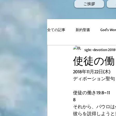
ご挨拶
全ての記事
新約聖書
God's 
sgbc-devotion
201
使徒の働き1
2018年11月22日(木)
ディボーション聖句
使徒の働き19:8~11
8
それから、パウロは
彼らを説得しようと