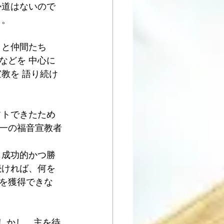
か道はないので
う。
ロと仲間たち
などを 中心に
教を 語り続け
フトできたため
一の福音宣教者
も成功的かつ勝
続ければ、何を
を獲得できな
。しかし、主を待