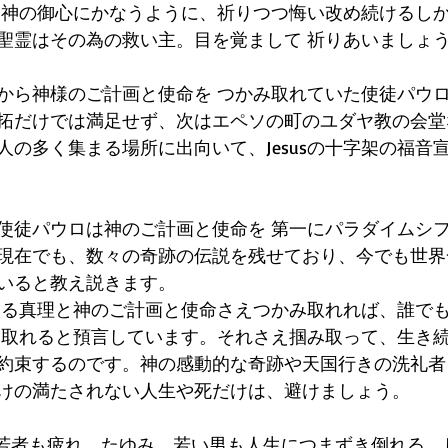
 神の御心にかなうように、祈りつつ悔い改め続けるし
聖霊はその為の救い主。目を覚まして 祈りあいましょ
から神様のご計画と使命を つかみ取れていた使徒パウ
拓だけでは満足せず、次はエペソの町のユダヤ教の会堂
の多く集まる場所に出向いて、Jesusの十字架の福音宣
使徒パウロは神のご計画と使命を 第一にパラダイムシ
現在でも、数々の奇跡の伝説を残せており、今でも世界
いると教え説きます。
なる真理と神のご計画と使命さえつかみ取れれば、誰で
ち取れると預言しています。それさえ掴み取って、生き
約束するのです。神の感動的な奇跡や天国行きの洗礼者
けの満たされない人生や死だけは、避けましょう。
31『若者も疲れ、たゆみ、若い男も人生につまずき倒れる