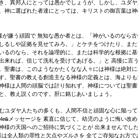
き、異邦人にとっては愚かでしょうが、しかし、ユダヤ
、神に選ばれた者達にとっては、キリストの御言葉は神
は...神様が嫌う頑固で 無知な愚か者とは、「神がいるのな
しるしや証拠を見せてみろ。」とケチをつけたり、また
いるのなら、それを論理的に、または科学的な根拠に基
出来れば、信じて洗礼を受けてあげる。」と 高慢に言
。聖書は、このようなかたくなな人々には神様は絶対に
す。聖書の教える創造主なる神様の定義とは、海よりも
神様は人間の頭脳では計り知れず、神様については聖書
と、教え説くのです。肝に銘じあいましょう。
に住むユダヤ人たちの多くも、人間不信と頑固な心に陥っ
ble&メッセージを 素直に信じて、幼児のように悔い改
神様の天国へのご招待に気づくことが 出来ませんでし
の神様は全人類の罪性と欠点やズルさを 全てご存知なお方