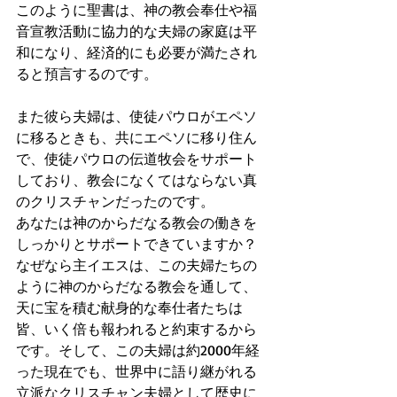
このように聖書は、神の教会奉仕や福
音宣教活動に協力的な夫婦の家庭は平
和になり、経済的にも必要が満たされ
ると預言するのです。
また彼ら夫婦は、使徒パウロがエペソ
に移るときも、共にエペソに移り住ん
で、使徒パウロの伝道牧会をサポート
しており、教会になくてはならない真
のクリスチャンだったのです。 
あなたは神のからだなる教会の働きを 
しっかりとサポートできていますか？
なぜなら主イエスは、この夫婦たちの
ように神のからだなる教会を通して、
天に宝を積む献身的な奉仕者たちは
皆、いく倍も報われると約束するから
です。そして、この夫婦は約2000年経
った現在でも、世界中に語り継がれる 
立派なクリスチャン夫婦として歴史に