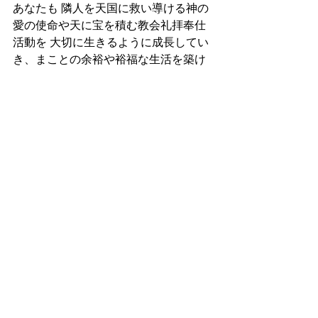
あなたも 隣人を天国に救い導ける神の
愛の使命や天に宝を積む教会礼拝奉仕
活動を 大切に生きるように成長してい
き、まことの余裕や裕福な生活を築け
るようになれりと期待します。なぜな
ら聖書のみことばに聞き従う人々とそ
のご家庭の全必要は満たされ続けるか
らです。AMEN
(祈り)
主なる神様、皆を聖霊に満たし、主イ
エスの勧め通りに教会の神の家族たち
と心一つに神の教会を 立てあげられる
ように助け導いてください。
そうすれば 皆の家庭は祝福され、永遠
に報われる幸福人生に必要な聖霊力や
経済力が、全て 備わり続けるからで
す！主イエスのお名前で期待して祈り
ます。AMEN!!! 