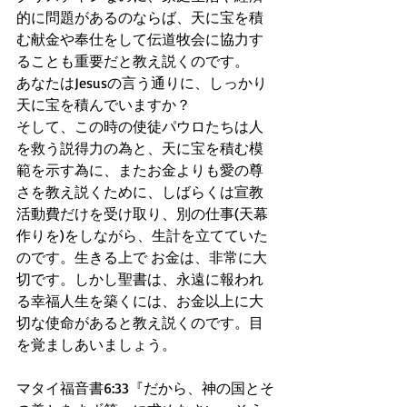
的に問題があるのならば、天に宝を積
む献金や奉仕をして伝道牧会に協力す
ることも重要だと教え説くのです。
あなたはJesusの言う通りに、しっかり 
天に宝を積んでいますか？ 
そして、この時の使徒パウロたちは人
を救う説得力の為と、天に宝を積む模
範を示す為に、またお金よりも愛の尊
さを教え説くために、しばらくは宣教
活動費だけを受け取り、別の仕事(天幕
作りを)をしながら、生計を立てていた
のです。生きる上で お金は、非常に大
切です。しかし聖書は、永遠に報われ
る幸福人生を築くには、お金以上に大
切な使命があると教え説くのです。目
を覚ましあいましょう。
マタイ福音書6:33『だから、神の国とそ