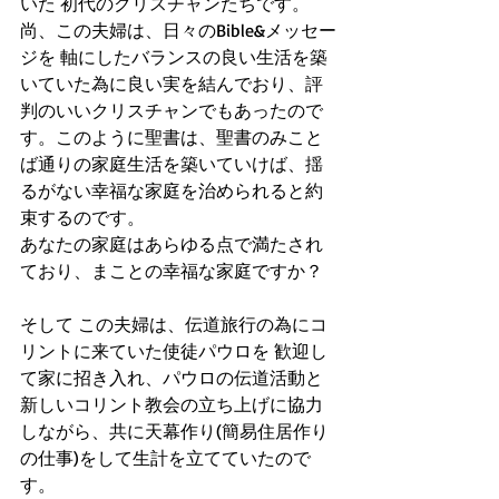
いた 初代のクリスチャンたちです。
尚、この夫婦は、日々のBible&メッセー
ジを 軸にしたバランスの良い生活を築
いていた為に良い実を結んでおり、評
判のいいクリスチャンでもあったので
す。このように聖書は、聖書のみこと
ば通りの家庭生活を築いていけば、揺
るがない幸福な家庭を治められると約
束するのです。
あなたの家庭はあらゆる点で満たされ
ており、まことの幸福な家庭ですか？
そして この夫婦は、伝道旅行の為にコ
リントに来ていた使徒パウロを 歓迎し
て家に招き入れ、パウロの伝道活動と
新しいコリント教会の立ち上げに協力
しながら、共に天幕作り(簡易住居作り
の仕事)をして生計を立てていたので
す。