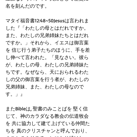
名を刻んだのです。
マタイ福音書12:48~50Jesusは言われま
した『「わたしの母とはだれですか。
また、わたしの兄弟姉妹たちとはだれ
ですか。」それから、イエスは御言葉
を 信じ行う弟子たちのほうに、手を差
し伸べて言われた。「見なさい。彼ら
が、わたしの母、わたしの兄弟姉妹た
ちです。なぜなら、天におられるわた
しの父の御言葉を行う者が、わたしの
兄弟姉妹、また、わたしの母なので
す。」』
またBibleは, 聖書のみことばを 堅く信
じて、神のカラダなる教会の伝道牧会
を 共に協力して建て上げている仲間た
ちを 真のクリスチャンと呼んでおり、