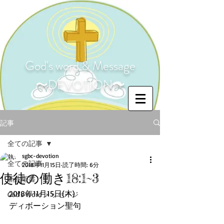
God's word & Message
〜DEVOTION〜
記事
全ての記事
sgbc-devotion
全ての記事
2018年11月15日
読了時間: 6分
使徒の働き18:1~3
新約聖書
2018年11月15日(木)
God's Word メッセージ
ディボーション聖句