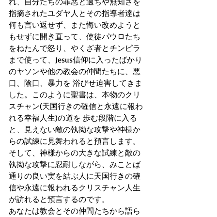
れ、自分たちの罪悪と過ちや無知さを
指摘されたユダヤ人とその指導者達は 
何も言い返せず、また悔い改めようと
もせずに開き直って、使徒パウロたち
をねたんで怒り、やくざ者とチンピラ
まで使って、Jesus信仰に入ったばかり
のヤソンや他の教会の仲間たちに、悪
口、陰口、暴力を 浴びせ迫害してきま
した。このように聖書は、本物のクリ
スチャン(天国行きの確信と永遠に報わ
れる幸福人生)の道を 歩む段階に入る
と、見えない敵の執拗な攻撃や神様か
らの試練に見舞われると預言します。
そして、神様からの大きな試練と敵の
執拗な攻撃に忍耐しながら、みことば
通りの良い実を結ぶ人に天国行きの確
信や永遠に報われるクリスチャン人生
が訪れると預言するのです。
あなたは教会とその仲間たちから語ら