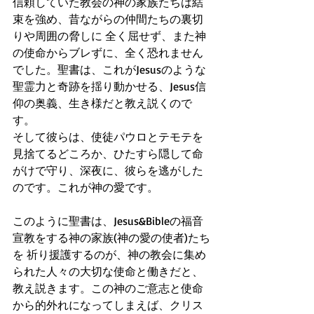
信頼していた教会の神の家族たちは結
束を強め、昔ながらの仲間たちの裏切
りや周囲の脅しに 全く屈せず、また神
の使命からブレずに、全く恐れません
でした。聖書は、これがJesusのような
聖霊力と奇跡を揺り動かせる、Jesus信
仰の奥義、生き様だと教え説くので
す。
そして彼らは、使徒パウロとテモテを
見捨てるどころか、ひたすら隠して命
がけで守り、深夜に、彼らを逃がした
のです。これが神の愛です。
このように聖書は、Jesus&Bibleの福音
宣教をする神の家族(神の愛の使者)たち
を 祈り援護するのが、神の教会に集め
られた人々の大切な使命と働きだと、
教え説きます。この神のご意志と使命
から的外れになってしまえば、クリス