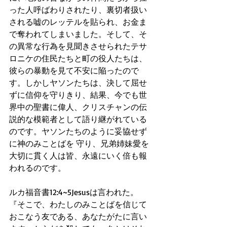
った人呼ばわりされたり、裏切者扱い
される嘘のレッテルを貼られ、お金ま
で奪われてしまいました。そして、そ
の異常な行為を見聞きさせられたテサ
ロニケの住民たちと町の役人たちは、
彼らの暴動を見て不安に陥ったので
す。しかしヤソンたちは、決して屈せ
ずに信仰を守りきり、結果、今でも世
界中の聖書に偉人、クリスチャンの伝
説的な模範者として語り継がれている
のです。ヤソンたちのように妥協せず
に神のみことばを 守り、兄弟姉妹愛を 
大切に貫く人は皆、永遠にいく倍も報
われるのです。
ルカ福音書12:4~5Jesusは言われた。
『そこで、わたしのみことばを信じて
おこなう友である、あなたがたに言い