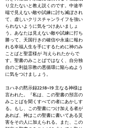
り立たないと教え説くのです。中途半
端で見えない敵や試練に討ち滅ぼされ
て、虚しいクリスチャンライフを強い
られないように気をつけあいましょ
う。あなたは見えない敵や試練に打ち
勝って、天国行きの確信や永遠に報わ
れる幸福人生を手にするために神のみ
ことばと聖霊様が 与えられたからで
す。聖書のみことばではなく、自分独
自のご利益宗教の悪循環に陥らぬよう
に気をつけましょう。
ヨハネの黙示録22:18~19 主なる神様は
言われた。『私は、この聖書の預言の
みことばを聞くすべての者にあかしす
る。もし、この聖書につけ加える者が
あれば、神はこの聖書に書いてある災
害をその人に加えられる。また、この