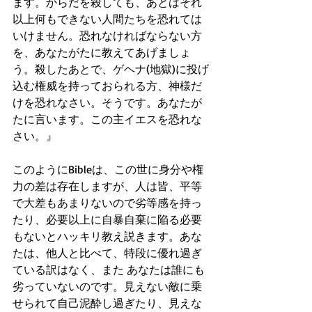
ます。からだを殺しても、あとはそれ
以上何もできない人間たちを恐れては
いけません。恐れなければならない方
を、あなたがたに教えてあげましょ
う。殺したあとで、ゲヘナ(地獄)に投げ
込む権威を持っておられる方、神様だ
けを恐れなさい。そうです。あなたが
たに言います。この主イエスを恐れな
さい。』
このようにBibleは、この世に身分や権
力の差は存在しますが、人は皆、平等
で大差もあまりないので劣等感を持っ
たり、必要以上に自暴自棄に陥る必要
もないとハッキリ教え説きます。あな
たは、他人と比べて、特段に優れ過ぎ
ている訳はなく、また あなたは誰にも
劣っていないのです。見えない敵に乗
せられて自己泥酔し過ぎたり、見えな