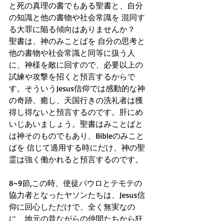
と死の真理の書でもある聖書と、自分
の知識と他の書物や社会常識を 混同す
る大罪に陥る傾向はありませんか？
聖書は、神のみことばを 自分の思考と
他の書物や社会常識と同等に扱う人
に、神様を敵に回すので、必要以上の
試練や攻撃を招くと預言するからで
す。そういうJesus信仰では感動的な神
の奇跡、癒し、天国行きの洗礼者は獲
得し得ないと預言するのです。肝にめ
いじあいましょう。聖書はみことばと
は神そのものでもあり、Bibleのみこと
ばを 信じて適用する時にだけ、神の聖
霊は強く働かれると預言するのです。
8~9節,この時、使徒パウロとテモテの
協力者となったヤソンたちは、Jesus信
仰に回心しただけで、全く無実なの
に、地元の昔ながらの仲間たちから狂