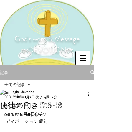
God's word & Message
〜DEVOTION〜
記事
全ての記事
sgbc-devotion
全ての記事
2018年11月7日
読了時間: 9分
使徒の働き17:8~12
新約聖書
2018年11月8日(木)
God's Word メッセージ
ディボーション聖句