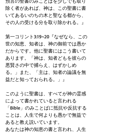
預言の聖書のみことばを少しでも取り
除く者があれば、神は、この聖書に書
いてあるいのちの木と聖なる都から、
その人の受ける分を取り除かれる。』
第一コリント3:19~20『なぜなら、この
世の知恵、知者は、神の御前では愚か
だからです。他に聖書にはこう書いて
あります。「神は、知者どもを彼らの
悪賢さの中で捕らえ、はずかしめ
る。」また、「主は、知者の論議を無
益だと知っておられる。」』
このように聖書は、すべてが神の霊感
によって書かれていると言われる
「Bible」のみことばに抵抗や反抗する
ことは、人生で何よりも愚かで無益で
あると教え説いています。
あなたは神の知恵の書と言われ、人生