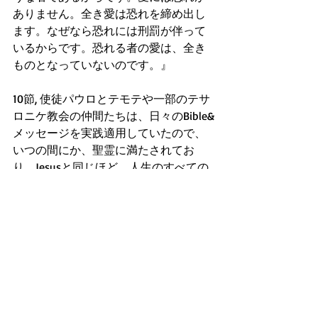
ありません。全き愛は恐れを締め出し
ます。なぜなら恐れには刑罰が伴って
いるからです。恐れる者の愛は、全き
ものとなっていないのです。』
10節, 使徒パウロとテモテや一部のテサ
ロニケ教会の仲間たちは、日々のBible&
メッセージを実践適用していたので、
いつの間にか、聖霊に満たされてお
り、Jesusと同じほど、人生のすべての
恐れを締め出せる愛と使命を果たす聖
霊力をも手に入れていたと、Bibleは教
え説きます。日々のBible&メッセージの
生き様の伴う人々に、Jesusのような聖
霊力と奇跡力は任されるのです。
第一コリントの手紙9:19『私はだれに対
しても自由ですが、より多くの人を救