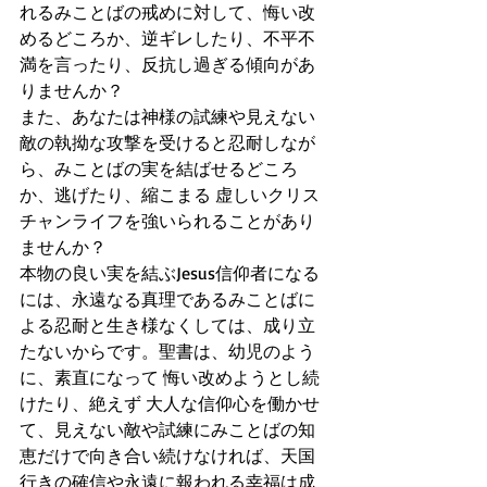
れるみことばの戒めに対して、悔い改
めるどころか、逆ギレしたり、不平不
満を言ったり、反抗し過ぎる傾向があ
りませんか？ 
また、あなたは神様の試練や見えない
敵の執拗な攻撃を受けると忍耐しなが
ら、みことばの実を結ばせるどころ
か、逃げたり、縮こまる 虚しいクリス
チャンライフを強いられることがあり
ませんか？
本物の良い実を結ぶJesus信仰者になる
には、永遠なる真理であるみことばに
よる忍耐と生き様なくしては、成り立
たないからです。聖書は、幼児のよう
に、素直になって 悔い改めようとし続
けたり、絶えず 大人な信仰心を働かせ
て、見えない敵や試練にみことばの知
恵だけで向き合い続けなければ、天国
行きの確信や永遠に報われる幸福は成