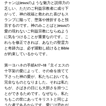
チャンはJesusのような魅力と説得力の
乏しい、ただのご利益宗教者に成り下
がって、神の祝福と救われた喜びもス
ランプに陥って、堕落や挫折すると預
言するのです。神のみことばとJesusの
愛の現れないご利益宗教にならぬよう
に気をつけることが重要なのです。こ
れらを修正できれば、あなたの聖霊力
と奇跡力は、必ず躍動し続けるとBible
が約束しているからです。
第一ヨハネの手紙4:17~18『主イエスの
十字架の愛によって、その命を捨てて
下さった神の愛が、私たちにおいても
完全なものとなりました。それは私た
ちが、さばきの日にも大胆さを持つこ
とができるためです。なぜなら、私た
ちもこの世にあってキリストと同じよ
うな者であるからです。愛には恐れが