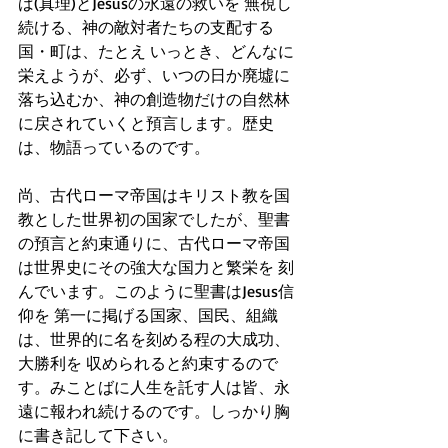
ば(真理)とJesusの永遠の救いを 無視し
続ける、神の敵対者たちの支配する
国・町は、たとえ いっとき、どんなに
栄えようが、必ず、いつの日か廃墟に
落ち込むか、神の創造物だけの自然林
に戻されていくと預言します。歴史
は、物語っているのです。 
尚、古代ローマ帝国はキリスト教を国
教とした世界初の国家でしたが、聖書
の預言と約束通りに、古代ローマ帝国
は世界史にその強大な国力と繁栄を 刻
んでいます。このように聖書はJesus信
仰を 第一に掲げる国家、国民、組織
は、世界的に名を刻める程の大成功、
大勝利を 収められると約束するので
す。みことばに人生を託す人は皆、永
遠に報われ続けるのです。しっかり胸
に書き記して下さい。