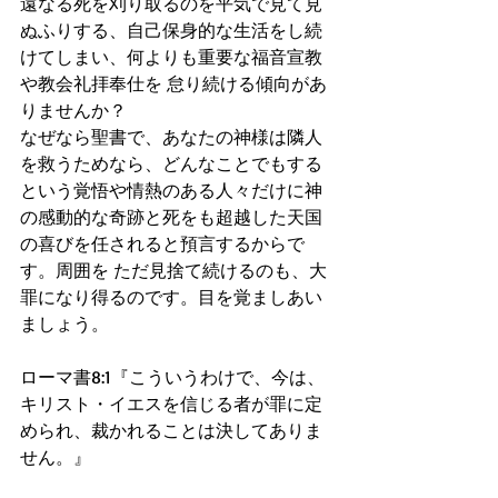
遠なる死を刈り取るのを平気で見て見
ぬふりする、自己保身的な生活をし続
けてしまい、何よりも重要な福音宣教
や教会礼拝奉仕を 怠り続ける傾向があ
りませんか？
なぜなら聖書で、あなたの神様は隣人
を救うためなら、どんなことでもする
という覚悟や情熱のある人々だけに神
の感動的な奇跡と死をも超越した天国
の喜びを任されると預言するからで
す。周囲を ただ見捨て続けるのも、大
罪になり得るのです。目を覚ましあい
ましょう。
ローマ書8:1『こういうわけで、今は、
キリスト・イエスを信じる者が罪に定
められ、裁かれることは決してありま
せん。』