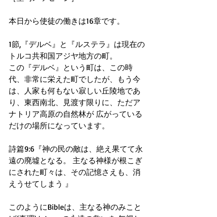
本日から使徒の働きは16章です。
1節,『デルベ』と『ルステラ』は現在の
トルコ共和国アジヤ地方の町。
この『デルベ』という町は、この時
代、非常に栄えた町でしたが、もう今
は、人家も何もない寂しい丘陵地であ
り、東西南北、見渡す限りに、ただア
ナトリア高原の自然林が 広がっている
だけの場所になっています。
詩篇9:6『神の民の敵は、絶え果てて永
遠の廃墟となる。 主なる神様が根こぎ
にされた町々は、その記憶さえも、消
えうせてしまう 』
このようにBibleは、主なる神のみこと