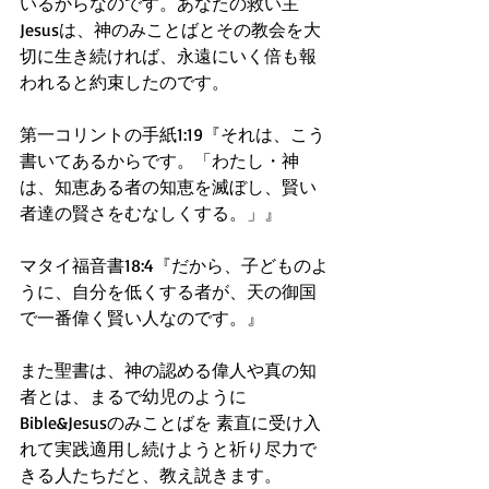
いるからなのです。あなたの救い主
Jesusは、神のみことばとその教会を大
切に生き続ければ、永遠にいく倍も報
われると約束したのです。
第一コリントの手紙1:19『それは、こう
書いてあるからです。「わたし・神
は、知恵ある者の知恵を滅ぼし、賢い
者達の賢さをむなしくする。」』  
マタイ福音書18:4『だから、子どものよ
うに、自分を低くする者が、天の御国
で一番偉く賢い人なのです。』
また聖書は、神の認める偉人や真の知
者とは、まるで幼児のように
Bible&Jesusのみことばを 素直に受け入
れて実践適用し続けようと祈り尽力で
きる人たちだと、教え説きます。