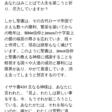
あなたはみことばで人生を築こうと祈
り、尽力していますか？
しかし聖書は、その古代ローマ帝国で
さえも数々の勝利、繁栄を築いてから
の晩年は、Bible信仰とJesusの十字架上
の愛の福音の尊さを忘れていき、段々
と停滞して、現在は跡形もなく滅びて
います。このように聖書は、Jesus信仰
と聖書の教える神様に感謝することを 
軽視する国々や人達の成功と勝利には
限界があり、やがて衰退していき、消
え去ってしまうと預言するのです。  
イザヤ書43:1 主なる神様は、あなたに
言われた。『見よ。わたしは新しい事
をする。今、もうそれが起ころうとし
ている。あなたがたは、それを知らな
いのか。確かに、わたしは荒野に道