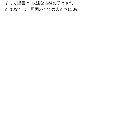
そして聖書は...永遠なる神の子とされ
た あなたは、周囲の全ての人たちに あ
らやる手段や祈りを使って、永遠なる
天国行きの救いを獲得させるために、
父なる神様から何をされてもゆるされ
る 永遠なる特権と自由が 与えられてい
ると、教え説きます。神の子としての
特権と自由とは神様のご計画と使命を
表す為に神様から任された恵みなので
す。目を覚まし、教会の仲間たちと祈
りましょう。
近い将来 あなたも、真心から永遠なる
自由とJesusの愛を 正しく悟るようにな
って、何よりも隣人を救うためなら、
どんなことでもできる人に変えられて
いき、何をしてもうまくいく、永遠に
報われる幸福人生を獲得できると期待
しす。なぜなら聖書は、神の福音や使