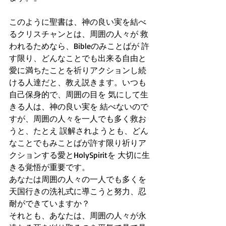
このように聖書は、神の良い実を結べ
るクリスチャンとは、周囲の人々が 救
われるためなら、Bibleのみことばが 許
す限り、どんなことでも出来る自由と
愛に満ちたことを祈りアクションし続
ける人達だと、教え説きます。いつも
自己保身的で、周囲の目を 気にして生
きる人は、神の良い実を 結べないので
すが、周囲の人々を一人でも多く救お
うと、たとえ 誤解されようとも、どん
なことでもみことばが許す限り祈りア
クションする愛とHolySpiritを 大切に生
きる覚悟が重要です。
あなたは周囲の人々の一人でも多くを 
天国行きの洗礼式に導こうと努力、忍
耐ができていますか？
それとも、あなたは、周囲の人々が永