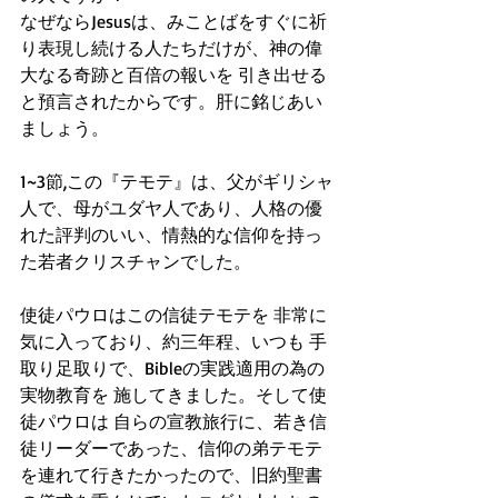
なぜならJesusは、みことばをすぐに祈
り表現し続ける人たちだけが、神の偉
大なる奇跡と百倍の報いを 引き出せる
と預言されたからです。肝に銘じあい
ましょう。
1~3節,この『テモテ』は、父がギリシャ
人で、母がユダヤ人であり、人格の優
れた評判のいい、情熱的な信仰を持っ
た若者クリスチャンでした。
使徒パウロはこの信徒テモテを 非常に
気に入っており、約三年程、いつも 手
取り足取りで、Bibleの実践適用の為の
実物教育を 施してきました。そして使
徒パウロは 自らの宣教旅行に、若き信
徒リーダーであった、信仰の弟テモテ
を連れて行きたかったので、旧約聖書