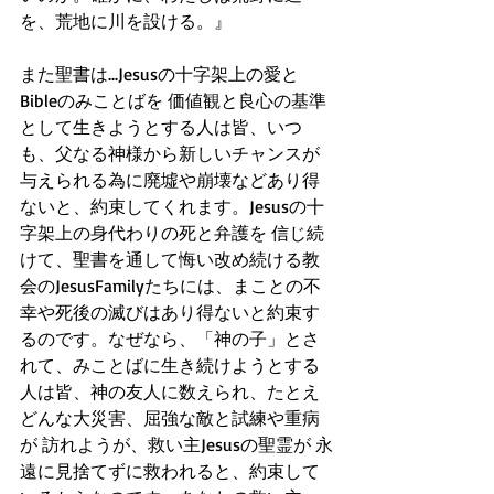
を、荒地に川を設ける。』
また聖書は...Jesusの十字架上の愛と
Bibleのみことばを 価値観と良心の基準
として生きようとする人は皆、いつ
も、父なる神様から新しいチャンスが
与えられる為に廃墟や崩壊などあり得
ないと、約束してくれます。Jesusの十
字架上の身代わりの死と弁護を 信じ続
けて、聖書を通して悔い改め続ける教
会のJesusFamilyたちには、まことの不
幸や死後の滅びはあり得ないと約束す
るのです。なぜなら、「神の子」とさ
れて、みことばに生き続けようとする
人は皆、神の友人に数えられ、たとえ 
どんな大災害、屈強な敵と試練や重病
が 訪れようが、救い主Jesusの聖霊が 永
遠に見捨てずに救われると、約束して