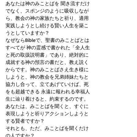
あなたは神のみことばを 聞き流すだけ
でなく、スポンジのように吸収しなが
ら、教会の神の家族たちと祈り、適用
実践しようとし続ける賢い人生を築こ
うとしていますか？
なぜならBibleで、聖書のみことばとは 
すべてが 神の霊感で書かれた「全人生
と死の取扱説明書」であり、絶対的に
成就する神の預言の書だと、教え説く
からです。神のみことばさえ生き様に
しようと、神の教会を兄弟姉妹たちと
協力し合って、立てあげていけば、死
をも超越できる 永遠に報われる幸福人
生に辿り着けると、約束するのです。
あなたは、みことばを聞くと、すぐに
表現しようと祈りアクションしようと
する賢者ですか？
それとも、ただ、みことばを聞くだけ
の人ですか？