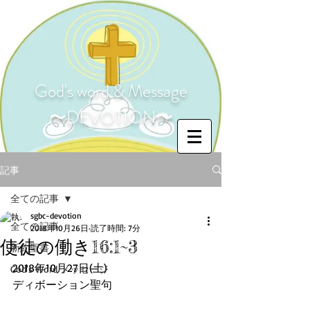
God's word & Message
〜DEVOTION〜
記事
全ての記事
sgbc-devotion
全ての記事
2018年10月26日
読了時間: 7分
使徒の働き16:1~3
新約聖書
2018年10月27日(土)
God's Word メッセージ
ディボーション聖句