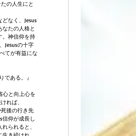
なたの人生にと
なく、Jesus
あなたの人格と
す。神信仰を持
esusの十字
べてが有益にな
悟りである。』
省心と向上心を 
続ければ、
や死後の行き先
s信仰が成長し
入れられると、
に生き続けれ