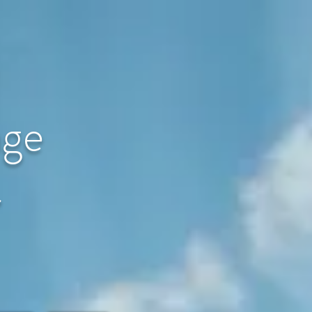
age
〜