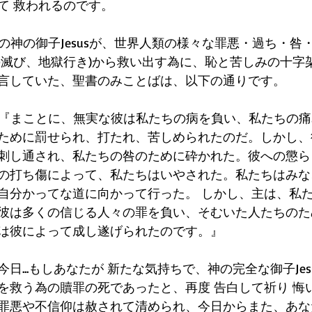
て 救われるのです。
な無実の神の御子Jesusが、世界人類の様々な罪悪・過ち・
の滅び、地獄行き)から救い出す為に、恥と苦しみの十字
言していた、聖書のみことばは、以下の通りです。
,10,12『まことに、無実な彼は私たちの病を負い、私たち
ために罰せられ、打たれ、苦しめられたのだ。しかし、
刺し通され、私たちの咎のために砕かれた。彼への懲ら
の打ち傷によって、私たちはいやされた。私たちはみな
自分かってな道に向かって行った。 しかし、主は、私
彼は多くの信じる人々の罪を負い、そむいた人たちのた
は彼によって成し遂げられたのです。』
日...もしあなたが 新たな気持ちで、神の完全な御子Jes
を救う為の贖罪の死であったと、再度 告白して祈り 悔
罪悪や不信仰は赦されて清められ、今日からまた、あな