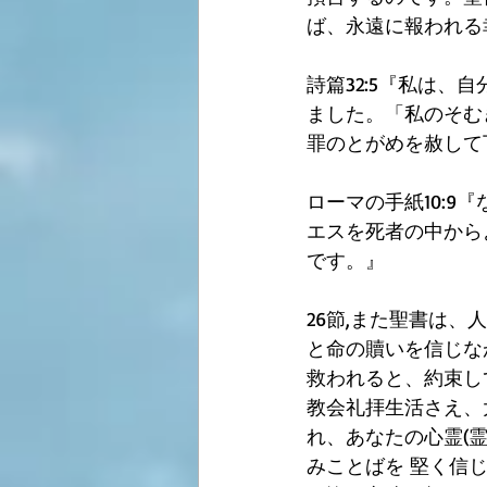
ば、永遠に報われる
詩篇32:5『私は、
ました。「私のそむ
罪のとがめを赦して
ローマの手紙10:
エスを死者の中から
です。』
26節,また聖書は、
と命の贖いを信じな
救われると、約束し
教会礼拝生活さえ、
れ、あなたの心霊(霊
みことばを 堅く信