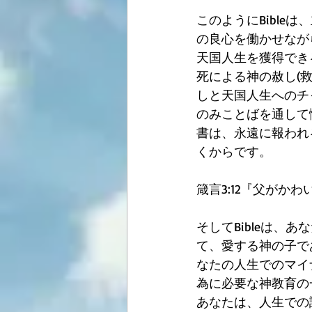
このようにBible
の良心を働かせなが
天国人生を獲得でき
死による神の赦し(
しと天国人生へのチ
のみことばを通して
書は、永遠に報われ
くからです。
箴言3:12『父がか
そしてBibleは
て、愛する神の子で
なたの人生でのマイ
為に必要な神教育の
あなたは、人生での