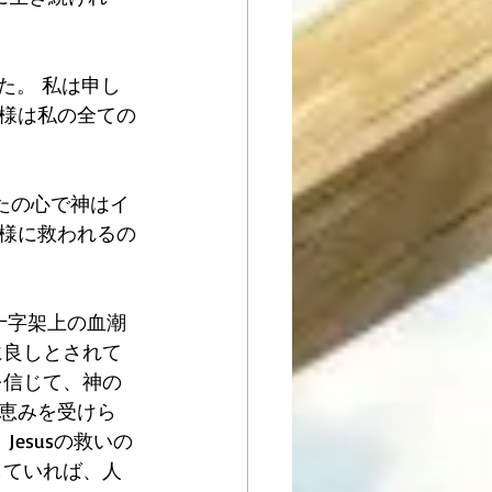
た。 私は申し
様は私の全ての
たの心で神はイ
様に救われるの
の十字架上の血潮
に良しとされて
を信じて、神の
恵みを受けら
esusの救いの
していれば、人