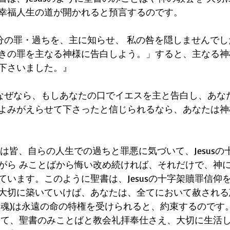
幸福人生の道が開かれると預言するのです。
自分の罪・過ちを、主に知らせ、 私の咎を隠しませんでし
きの罪を主なる神様に告白しよう。」すると、主なる神
下さいました。』
9『なぜなら、もしあなたの口でイエスを主と告白し、あな
よみがえらせて下さったと信じられるなら、あなたは神
人は皆、自らの人生での過ちと罪悪に気づいて、Jesus
がら みことばから悔い改め続ければ、それだけで、神
ています。このように聖書は、Jesusの十字架贖罪信仰
大切に築いていけば、あなたは、全てにおいて赦される
魂)は永遠の命の特権を受けられると、約束するのです。J
じて、聖書のみことばと教会礼拝奉仕さえ、大切に生活