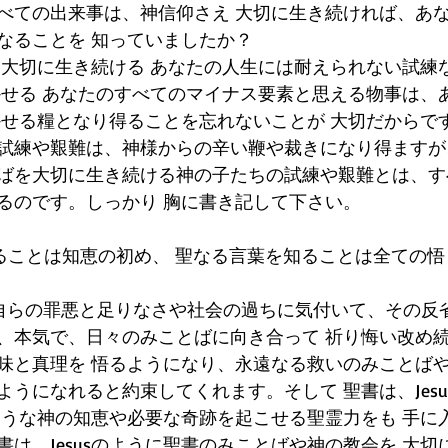
べての出来事は、神信仰さえ 大切に生き続ければ、あ
なることを 知っていましたか？
大切に生き続ける あなたの人生には耐えられない試練など
かせる あなたのすべてのマイナス要素と思える物事は、
かせる糧となり得ることを忘れないことが 大切だからで
試練や艱難は、神様からの辛い鞭や裁きになり得ますが、J
ばを大切に生き続ける神の子たちの試練や艱難とは、す
るのです。しっかり 胸に書き記して下さい。
恐れることは知恵の初め、 聖なる言葉を知ることは全ての
.人間が自らの罪悪と足りなさや社会の過ちに気付いて、その反
、本気で、日々のみことばに向き合って 祈り悔い改め
味と真理を 悟るようになり、永遠なる救いのみことば
うになれると約束してくれます。そして 聖書は、Jesu
のような神の知恵や必要な奇跡を起こせる聖霊力をも 手に
は、Jesusのように聖書のみことばや神の教会を 大切