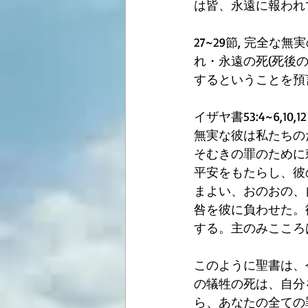
は皆、永遠に報われ
27~29節, 完全
れ・永遠の死(死後
するということを預
イザヤ書53:4~6
無実な彼は私たちの
そむきの罪のために
平安をもたらし、彼
まよい、おのおの、
咎を彼に負わせた。
する。主のみこころ
このように聖書は、今
の犠牲の死は、自分
ら、あなたの全ての