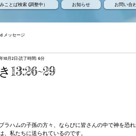
みことば検索 (調整中）
お知らせ
お問い合
Word メッセージ
8年10月2日
読了時間: 6分
3:26~29
ブラハムの子孫の方々、ならびに皆さんの中で神を恐れ
は、私たちに送られているのです。