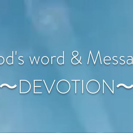
d's word & Mess
〜DEVOTION