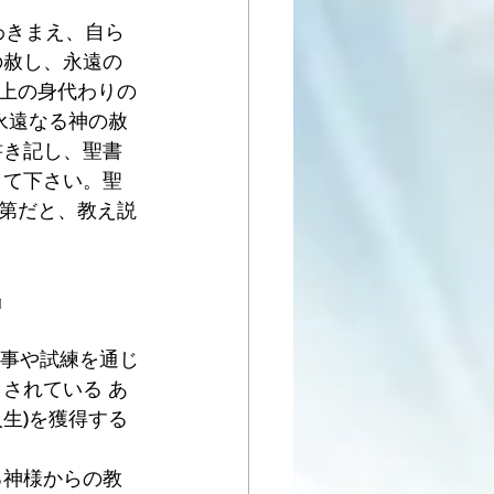
わきまえ、自ら
の赦し、永遠の
上の身代わりの
永遠なる神の赦
書き記し、聖書
して下さい。聖
第だと、教え説
』
来事や試練を通じ
されている あ
生)を獲得する
る神様からの教