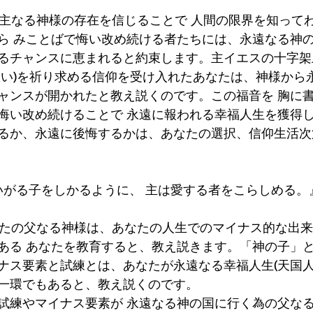
は、主なる神様の存在を信じることで 人間の限界を知って
ら みことばで悔い改め続ける者たちには、永遠なる神
るチャンスに恵まれると約束します。主イエスの十字架
救い)を祈り求める信仰を受け入れたあなたは、神様から
ャンスが開かれたと教え説くのです。この福音を 胸に
悔い改め続けることで 永遠に報われる幸福人生を獲得
るか、永遠に後悔するかは、あなたの選択、信仰生活次
わいがる子をしかるように、 主は愛する者をこらしめる。
、あなたの父なる神様は、あなたの人生でのマイナス的な出
ある あなたを教育すると、教え説きます。「神の子」と
ナス要素と試練とは、あなたが永遠なる幸福人生(天国人
一環でもあると、教え説くのです。
試練やマイナス要素が 永遠なる神の国に行く為の父な