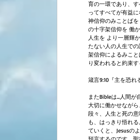
育の一環であり、す
ってすべてが有益に
神信仰のみことばを 
の十字架信仰を 働
人生を より一層輝
たない人の人生での
架信仰によるみこと
り変われると約束す
箴言9:10『主を
またBibleは..
大切に働かせながら
段々、人生と死の意
も、はっきり悟れるよ
ていくと、Jesus
預言するのです。聖書