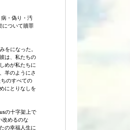
咎・病・偽り・汚
架について贖罪
の痛みをになった。
彼は、私たちの
しめが私たちに
、羊のようにさ
たちのすべての
めにとりなしを
usの十字架上で
い改めるのな
たの幸福人生に