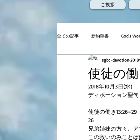
ご挨拶
全ての記事
新約聖書
God's 
sgbc-devotion
201
使徒の働き1
2018年10月3日(水)
ディボーション聖句
使徒の働き13:26~29
26
兄弟姉妹の方々、ア
この救いのみことば