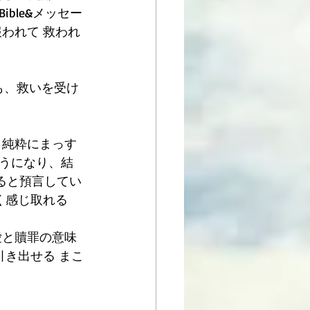
ble&メッセー
われて 救われ
も、救いを受け
、純粋にまっす
うになり、結
任されると預言してい
く感じ取れる
愛と贖罪の意味
引き出せる まこ