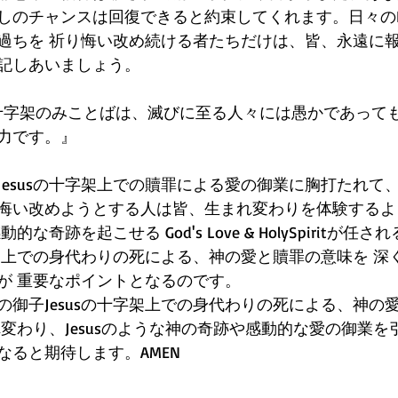
しのチャンスは回復できると約束してくれます。日々のBi
過ちを 祈り悔い改め続ける者たちだけは、皆、永遠に報
記しあいましょう。
8『十字架のみことばは、滅びに至る人々には愚かであって
力です。』
Jesusの十字架上での贖罪による愛の御業に胸打たれて
悔い改めようとする人は皆、生まれ変わりを体験するよ
動的な奇跡を起こせる God's Love & HolySpiritが
字架上での身代わりの死による、神の愛と贖罪の意味を 深
が 重要なポイントとなるのです。
の御子Jesusの十字架上での身代わりの死による、神の
変わり、Jesusのような神の奇跡や感動的な愛の御業を
なると期待します。AMEN