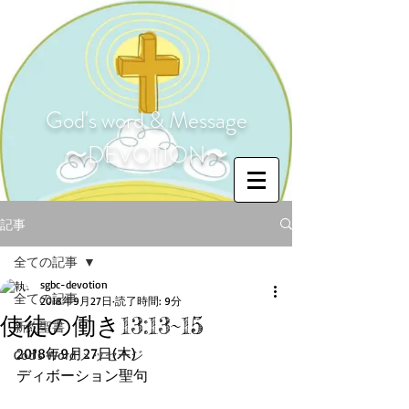
God's word & Message
〜DEVOTION〜
記事
全ての記事
sgbc-devotion
全ての記事
2018年9月27日
読了時間: 9分
使徒の働き13:13~15
新約聖書
2018年9月27日(木)
God's Word メッセージ
ディボーション聖句