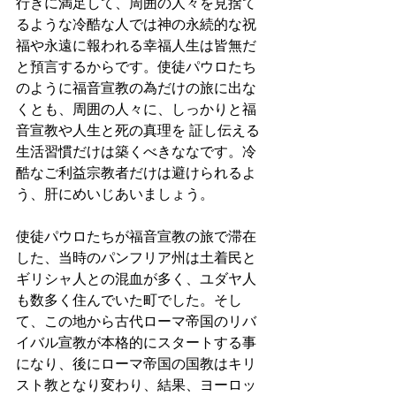
行きに満足して、周囲の人々を見捨て
るような冷酷な人では神の永続的な祝
福や永遠に報われる幸福人生は皆無だ
と預言するからです。使徒パウロたち
のように福音宣教の為だけの旅に出な
くとも、周囲の人々に、しっかりと福
音宣教や人生と死の真理を 証し伝える
生活習慣だけは築くべきななです。冷
酷なご利益宗教者だけは避けられるよ
う、肝にめいじあいましょう。
使徒パウロたちが福音宣教の旅で滞在
した、当時のパンフリア州は土着民と
ギリシャ人との混血が多く、ユダヤ人
も数多く住んでいた町でした。そし
て、この地から古代ローマ帝国のリバ
イバル宣教が本格的にスタートする事
になり、後にローマ帝国の国教はキリ
スト教となり変わり、結果、ヨーロッ