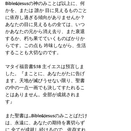
Bible&Jesusの神のみことば以上に、何
かを、または 誰か 目に見えるものごと
に依存し過ぎる傾向がありませんか？ 
あなたの目に見えるもの全ては、いつ
かあなたの元から消え去り、また衰退
するか、朽ち果てていくものばかりか
らです。この点も 吟味しながら、生活
することも大切なのです。
マタイ福音書5:18 主イエスは預言しま
した。『まことに、あなたがたに告げ
ます。天地が滅びうせない限り、聖書
の中の一点一画でも決してすたれるこ
とはありません。全部が成就されま
す』
また聖書は...Bible&Jesusのみことばだけ
は、永遠に、あなたの期待を裏切らず
に 全てが成就し続けるので、依存すれ