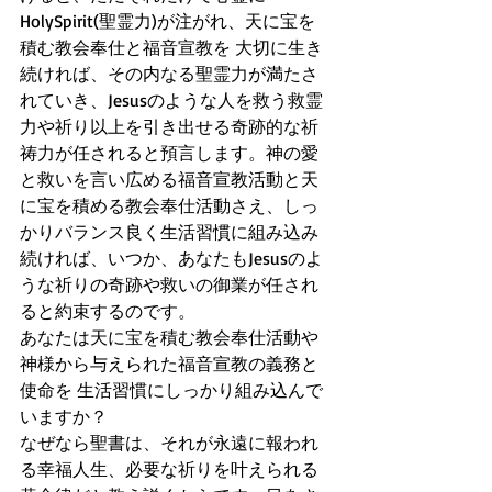
HolySpirit(聖霊力)が注がれ、天に宝を
積む教会奉仕と福音宣教を 大切に生き
続ければ、その内なる聖霊力が満たさ
れていき、Jesusのような人を救う救霊
力や祈り以上を引き出せる奇跡的な祈
祷力が任されると預言します。神の愛
と救いを言い広める福音宣教活動と天
に宝を積める教会奉仕活動さえ、しっ
かりバランス良く生活習慣に組み込み
続ければ、いつか、あなたもJesusのよ
うな祈りの奇跡や救いの御業が任され
ると約束するのです。
あなたは天に宝を積む教会奉仕活動や
神様から与えられた福音宣教の義務と
使命を 生活習慣にしっかり組み込んで
いますか？
なぜなら聖書は、それが永遠に報われ
る幸福人生、必要な祈りを叶えられる