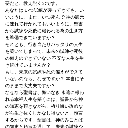
要だと、教え説くのです。
あなたは いつ試練が襲ってきても、い
いように。また、いつ死んで 神の御元
に連れて行かれてもいいように、聖書
から試練や死後に報われる為の生き方
を準備できていますか？
それとも、行き当たりバッタリの人生
を築いてしまって、未来の試練や死後
の備えのできていない 不安な人生を生
き続けていませんか？
もし、未来の試練や死の備えができて
いないのなら、なぜですか？ 本当にそ
のままで大丈夫ですか？
なぜなら聖書は、悔いなき 永遠に報わ
れる幸福人生を築くには、聖書から神
の知恵を頂きながら、祈り悔い改めな
がら生き抜くしかなし得ないと、預言
するからです。聖書は、神のみことば
の知恵と預言を通して、未来の試練や