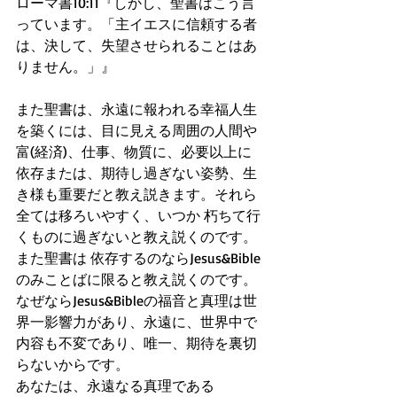
ローマ書10:11『しかし、聖書はこう言
っています。「主イエスに信頼する者
は、決して、失望させられることはあ
りません。」』
また聖書は、永遠に報われる幸福人生
を築くには、目に見える周囲の人間や
富(経済)、仕事、物質に、必要以上に 
依存または、期待し過ぎない姿勢、生
き様も重要だと教え説きます。それら
全ては移ろいやすく、いつか 朽ちて行
くものに過ぎないと教え説くのです。
また聖書は 依存するのならJesus&Bible
のみことばに限ると教え説くのです。
なぜならJesus&Bibleの福音と真理は世
界一影響力があり、永遠に、世界中で 
内容も不変であり、唯一、期待を裏切
らないからです。
あなたは、永遠なる真理である