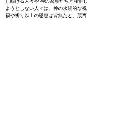
し続ける人々や 神の家族たちと和解し
ようとしない人々は、神の永続的な祝
福や祈り以上の恩恵は皆無だと、預言
するからです。神の家族や肉親たちと
は、出来る限り、早く和解することが
重要です。
マタイ福音書18:21~22『そのとき、ペテ
ロがみもとに来て言った。「主よ。兄
弟が私に対して罪を犯した場合、何度
までゆるべきでしょうか。七度までで
しょうか。」イエスは言われた。「七
度まで、などとはわたしは言いませ
ん。七度を七十倍するまで、ゆるしな
さい。と言います。」』
この後、救い主Jesusのみことば通りに 
お互いをゆるす事を選択した使徒パウ
ロとバルナバの絆と使命感は、逆に強