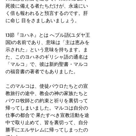
死後に備える者たちだけが、永遠にい
く倍も報われると預言するのです。肝
に命じ 目をさましあいましょう。
13節『ヨハネ』とは へブル語(ユダヤ王
国)の名前であり、意味は「主は恵みを
示された」という意味を持ちます。ま
た、このヨハネのギリシャ語の通名は
「マルコ」で、彼は新約聖書・マルコ
の福音書の著者でもありました。
このマルコは、使徒パウロたちとの宣
教旅行の途中、教会の神の家族たちと
パウロ牧師との約束と祈りを裏切って
帰ってしまいました。マルコは自分の
仕事の都合で 果たすべき宣教活動を途
中で取り止めて、皆を裏切って、自分
勝手にエルサレムに帰ってしまったの