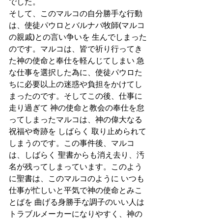
でした。
そして、このマルコの自分勝手な行動
は、使徒パウロとバルナバ牧師(マルコ
の親戚)との言い争いを 生んでしまった
のです。マルコは、皆で祈り行ってき
た神の使命と奉仕を軽んじてしまい 急
な仕事を選択した為に、使徒パウロた
ちに必要以上の迷惑や負担をかけてし
まったのです。そしてこの後、仕事に
走り過ぎて 神の使命と教会の奉仕を怠
ってしまったマルコは、神の偉大なる
祝福や奇跡を しばらく 取り止められて
しまうのです。この事件後、マルコ
は、しばらく 聖書からも消え去り、汚
名が残ってしまっています。このよう
に聖書は、このマルコのように いつも
仕事が忙しいと平気で神の使命とみこ
とばを 曲げる身勝手な調子のいい人は
トラブルメーカーになりやすく、神の