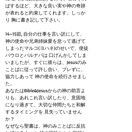
ばするほど、大きな良い実や神の奇跡
が表れると約束してくれます。しっか
り 胸に書き記して下さい。
14~15節, 自分の仕事を言い訳にして、
神の使命や兄弟姉妹愛を怠って逃げて
しまったマルコ(ヨハネ)のせいで、使徒
パウロとバルナバは 口げんかしてしま
いましたが、すぐに彼らは、Jesusのみ
ことばに従って許し合い、ブレずに、
協力しあって 神の使命を続行させまし
た。
あなたはBible&Jesusからの神の助言よ
りも、あれこれ言い訳したり、意固地
になり過ぎて、大切な仲間たちと和解
するタイミングを 見失っていません
か？
なぜなら聖書は、神のみことばに反抗