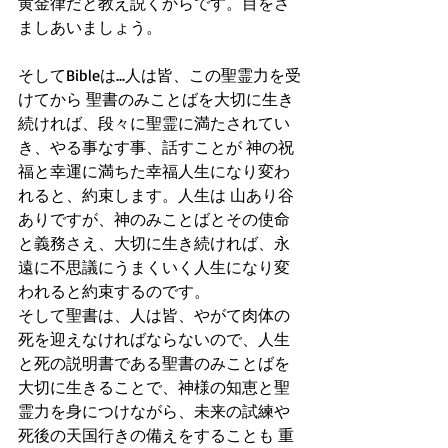
黄金律だと教え説くからです。目をさ
ましあいましょう。
そしてBibleは...人は皆、この聖霊力を受
けてから 聖書のみことばを大切に生き
続ければ、段々に聖霊に満たされてい
き、やる事なす事、話すことが 神の祝
福と幸運に満ちた幸福人生になり変わ
れると、約束します。人生は 山あり谷
ありですが、神のみことばとその使命
と義務さえ、大切に生き続ければ、永
遠に不思議にうまくいく人生になり変
われると約束するのです。
そして聖書は、人は皆、やがて肉体の
死を迎えなければならないので、人生
と死の説明書である聖書のみことばを
大切に生きることで、神様の知恵と聖
霊力を身につけながら、未来の試練や
死後の天国行きの備えをすることも 重