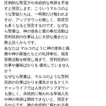
圧倒的な聖霊力や永続的な奇跡を手放
すと預言します。こういうマルコのよ
うな聖徒たちは、一時期だけ報われま
すが、アップダウンが激しく、気苦労
も多くなると預言するのです。なぜな
ら聖書は、神の使命と愛の奉仕活動は
営利目的の仕事以上に大切な働きだと
教え説くからです。
あなたは マルコのように神の使命と義
務や神の家族たちとの礼拝奉仕、福音
宣教活動を軽視し過ぎて、営利目的の
仕事や趣味ばかりを 優先していません
か？ 
なぜなら聖書は、マルコのような営利
目的の仕事ばかりを優先させるクリス
チャンライフでは人生のアップダウン
も激しく、永続的に報われる幸福人生
や神の奇跡は期待できないと、預言す
るからです。神の永続的に報われる幸