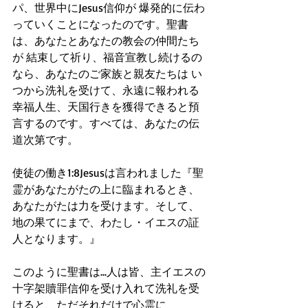
パ、世界中にJesus信仰が 爆発的に伝わ
っていくことになったのです。聖書
は、あなたとあなたの教会の仲間たち
が 結束して祈り、福音宣教し続けるの
なら、あなたのご家族と親友たちは い
つから洗礼を受けて、永遠に報われる
幸福人生、天国行きを獲得できると預
言するのです。すべては、あなたの伝
道次第です。
使徒の働き1:8Jesusは言われました『聖
霊があなたがたの上に臨まれるとき、
あなたがたは力を受けます。そして、
地の果てにまで、わたし・イエスの証
人となります。』
このように聖書は...人は皆、主イエスの
十字架贖罪信仰を受け入れて洗礼を受
けると、ただそれだけで心霊に