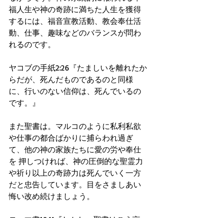
福人生や神の奇跡に満ちた人生を獲得
するには、福音宣教活動、教会奉仕活
動、仕事、趣味などのバランスが問わ
れるのです。
ヤコブの手紙2:26『たましいを離れたか
らだが、死んだものであるのと同様
に、行いのない信仰は、死んでいるの
です。』
また聖書は。マルコのように私利私欲
や仕事の都合ばかりに捕らわれ過ぎ
て、他の神の家族たちに愛の労や奉仕
を 押しつければ、神の圧倒的な聖霊力
や祈り以上の奇跡力は死んでいく一方
だと忠告しています。目をさましあい 
悔い改め続けましょう。