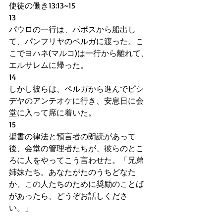
使徒の働き13:13~15
13
パウロの一行は、パポスから船出し
て、パンフリヤのペルガに渡った。こ
こでヨハネ(マルコ)は一行から離れて、
エルサレムに帰った。
14
しかし彼らは、ペルガから進んでピシ
デヤのアンテオケに行き、安息日に会
堂に入って席に着いた。
15
聖書の律法と預言者の朗読があって
後、会堂の管理者たちが、彼らのとこ
ろに人をやってこう言わせた。「兄弟
姉妹たち。あなたがたのうちどなた
か、この人たちのために奨励のことば
があったら、どうぞお話しくださ
い。」