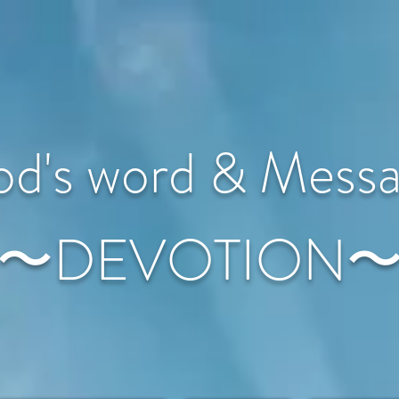
d's word & Mess
〜DEVOTION