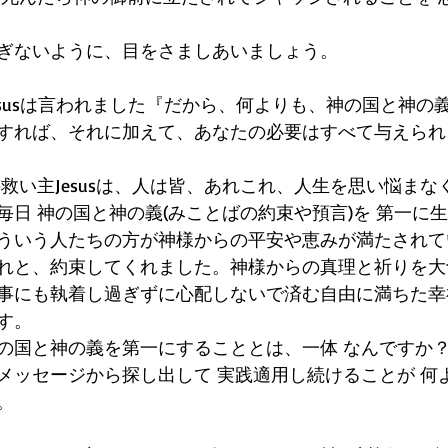
ぎないように、目をさましあいましょう。
 Jesusは言われました『だから、何よりも、神の国と神の
すれば、それに加えて、あなたの必要はすべて与えられ
救い主Jesusは、人は皆、あれこれ、人生を思い悩まな
毎日 神の国と神の義(みことばの約束や預言)を 第一に
ういう人たちの方が神様からの平安や恵みが満たされて
れと、約束してくれました。神様からの真理と祈りを大
事にも執着し過ぎずに心配しないで済む自由に満ちた幸
す。 
の国と神の義を第一にすることとは、一体 なんですか
le&メッセージから探し出して 実践適用し続けることが 
。