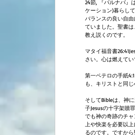
24節, 『バルナバ
ケーション)暮らし
バランスの良い自由
ていました。聖書は
教え説くのです。 
マタイ福音書26:4
さい。心は燃えてい
第一ペテロの手紙4
も、キリストと同じ
そしてBibleは、
子Jesusの十字
でも神の奇跡のチャ
上や快楽を必要以上
るのです。ですから