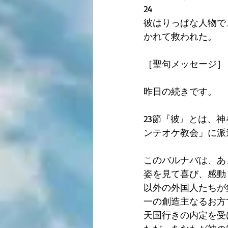
24
彼はりっぱな人物で
かれて救われた。
［聖句メッセージ］
昨日の続きです。
23節『彼』とは、
ンテオケ教会」に派
このバルナバは、あま
姿を見て喜び、感動
以外の外国人たちが
一の創造主なるお方
天国行きの内定を受