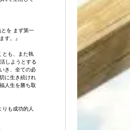
義とを まず第一
ます。』
くとも、また執
生活しようとする
いき、全ての必
切に生き続けれ
福人生を勝ち取
？
何よりも成功的人