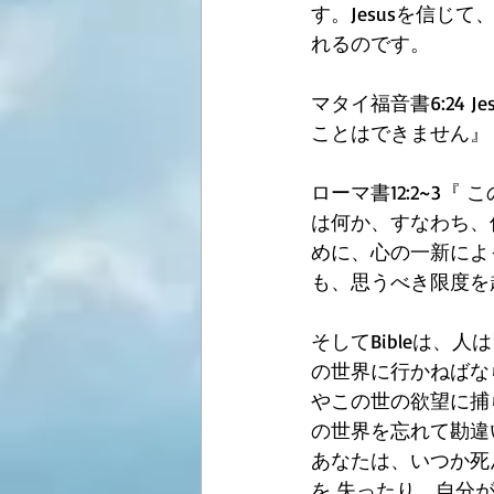
す。Jesusを信じ
れるのです。
マタイ福音書6:24
ことはできません』
ローマ書12:2~3
は何か、すなわち、
めに、心の一新によ
も、思うべき限度を
そしてBibleは、
の世界に行かねばな
やこの世の欲望に捕
の世界を忘れて勘違
あなたは、いつか死
を 失ったり、自分