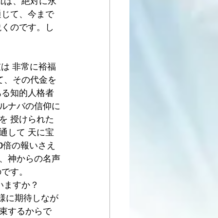
れば、絶対に永
通じて、今まで
説くのです。し
は 非常に裕福
て、その代金を 
ある知的人格者
ルナバの信仰に
を 授けられた
通して 天に宝
0倍の報いさえ
、神からの名声
のです。
いますか？
神様に期待しなが
束するからで