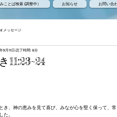
みことば検索 (調整中）
お知らせ
お問い合
Word メッセージ
8年9月11日
読了時間: 6分
1:23~24
とき、神の恵みを見て喜び、みなが心を堅く保って、常
した。