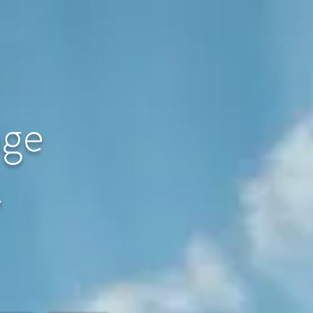
age
〜