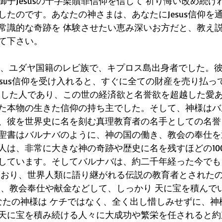
子Jesusの十字架贖罪信仰を信じて 祈り悔い改め続け
したのです。あなたの神さまは、あなたにJesus信仰を
常識的な奇跡を 体験させたい恵み深いお方だと、教え
て下さい。
バは、ユダヤ国籍のレビ族で、キプロス島出身者でした。彼
esus信仰を受け入れると、すぐに全ての財産を売り払っ
に投資した人であり、この世の経済欲と名誉欲を超越した愛
た本物の生きた信仰の持ち主でした。そして、神様はバ
、彼を世界史に名を刻む真理教育者の名手としての名誉
聖書はバルナバのように、神の国の働き、教会の奉仕を
人は、非常に大きな神の奇跡や歴史に名を残すほどの10
しています。そしてバルナバは、約二千年経った今でも
ており、世界人類に語り継がれる伝説の教育者とされた
に、教会奉仕や献金などして、しっかり 天に宝を積んで
.あなたの神様は ケチではなく、全く出し惜しみせずに、
天に宝を積み続ける人々に大成功や繁栄を任されると約