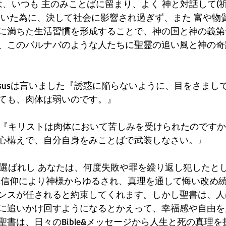
』は、いつも 主のみことばに留まり、よく 神と対話して(
ていた為に、決して社会に影響され過ぎず、また 富や物
に満ちた生活習慣を形成することで、神の国と神の義第
、このバルナバのような人たちに聖霊の追い風と神の奇
1Jesusは言いました『誘惑に陥らないように、目をさま
ても、肉体は弱いのです。』
:1『キリストは肉体において苦しみを受けられたのです
心構えで、自分自身をみことばで武装しなさい。』
神に選ばれし あなたは、何度失敗や罪を繰り返し犯したと
架贖罪信仰により神様からゆるされ、真理を通して悔い改め
ンスが任されると約束してくれます。しかし聖書は、人
に追いかけ回すようになるとかえって、幸福感や自由を
聖書は、日々のBible&メッセージから人生と死の真理