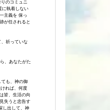
祈りのコミュニ
質に執着しない
一主義を 保っ
跡が任されると
して、祈っていな
から、あなたがた
しても、神の御
続ければ、何度
は皆、生活の向
見失うと忠告す
を探し出して、神