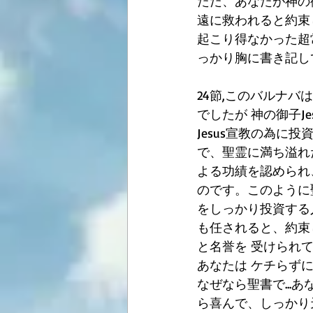
ただ、あなたが神の御
遠に救われると約束
起こり得なかった超
っかり胸に書き記し
24節,このバルナ
でしたが 神の御子J
Jesus宣教の為
で、聖霊に満ち溢れ
よる功績を認められ
のです。このように
をしっかり投資する
も任されると、約束
と名誉を 受けられ
あなたは ケチらず
なぜなら聖書で..
ら喜んで、しっかり