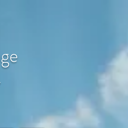
age
〜