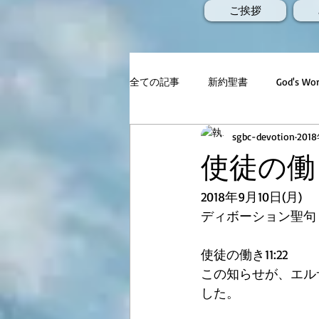
ご挨拶
全ての記事
新約聖書
God's 
sgbc-devotion
201
使徒の働き
2018年9月10日(月)
ディボーション聖句
使徒の働き11:22
この知らせが、エル
した。