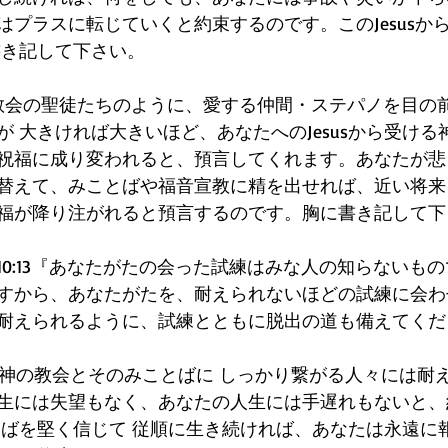
はプラスに転じていくと約束するのです。このJesusか
書き記して下さい。
初代教会の聖徒たちのように、愛する仲間・ステパノを目の
 大きければ大きいほど、あなたへのJesusから受ける
祝福に成り変われると、預言してくれます。あなたが悲
替えて、みことばや福音宣教に精を出せれば、近い将来
福が降り注がれると預言するのです。胸に書き記して下
10:13『あなたがたの会った試練はみな人の知らないも
すから、あなたがたを、耐えられないほどの試練に会わ
耐えられるように、試練とともに脱出の道も備えてくだ
は、神の教会とそのみことばに しっかり繋がる人々には耐
生には失望もなく、あなたの人生には手遅れもないと、
とばを堅く信じて 従順に生き続ければ、あなたは永遠に