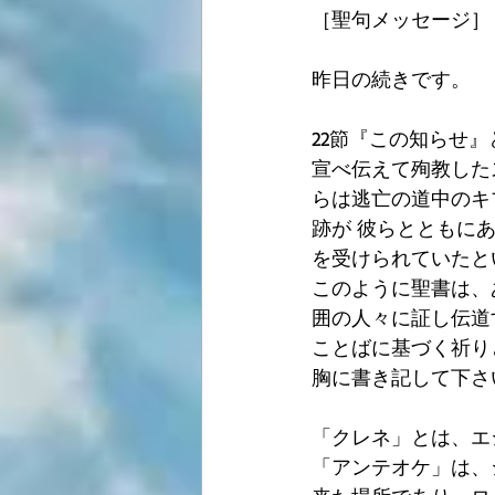
［聖句メッセージ］
昨日の続きです。
22節『この知らせ』
宣べ伝えて殉教した
らは逃亡の道中のキ
跡が 彼らとともにあ
を受けられていたと
このように聖書は、
囲の人々に証し伝道
ことばに基づく祈り
胸に書き記して下さ
「クレネ」とは、エ
「アンテオケ」は、