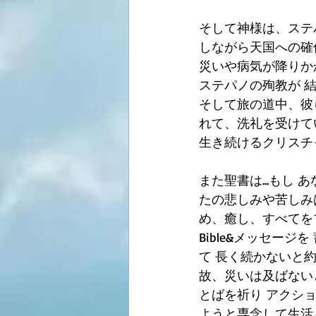
そして神様は、ステ
しながら天国への確
災いや病気が降りか
ステパノの殉教が 
そして旅の道中、彼ら
れて、洗礼を受けて
生き続けるクリスチ
また聖書は...もし
たの悲しみや苦しみ
め、癒し、すべてを
Bible&メッセー
て 長く続かないと約
故、災いは及ばないと
とばを祈り アクシ
ようと専念して生活