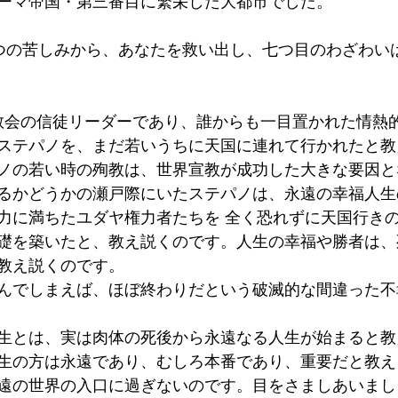
ーマ帝国・第三番目に繁栄した大都市でした。
は六つの苦しみから、あなたを救い出し、七つ目のわざわい
様は教会の信徒リーダーであり、誰からも一目置かれた情熱
ステパノを、まだ若いうちに天国に連れて行かれたと教
ノの若い時の殉教は、世界宣教が成功した大きな要因と
るかどうかの瀬戸際にいたステパノは、永遠の幸福人生
力に満ちたユダヤ権力者たちを 全く恐れずに天国行き
礎を築いたと、教え説くのです。人生の幸福や勝者は、
教え説くのです。
んでしまえば、ほぼ終わりだという破滅的な間違った不
生とは、実は肉体の死後から永遠なる人生が始まると教
生の方は永遠であり、むしろ本番であり、重要だと教え
遠の世界の入口に過ぎないのです。目をさましあいまし