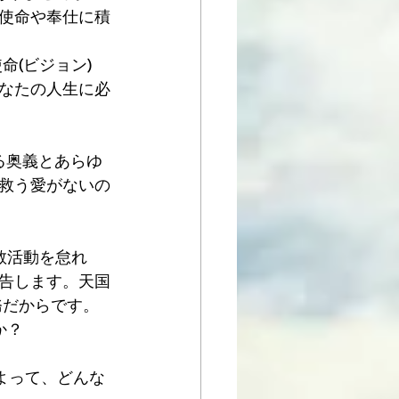
使命や奉仕に積
命(ビジョン)
なたの人生に必
る奥義とあらゆ
救う愛がないの
教活動を怠れ
告します。天国
務だからです。
か？
よって、どんな