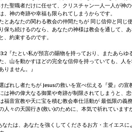
けた聖職者だけに任せて、クリスチャン一人一人が神の
は、神の奇跡や幸福も限られてしまうからです。
たとあなたの関わる教会の仲間たちが 同じ信仰と同じ使
り保ち続けるのなら、あなたの神様は教会を通して、あ
と、約束するのです。
13:2『たとい私が預言の賜物を持っており、またあらゆ
た、山を動かすほどの完全な信仰を持っていても、人を
ありません。』 
ばれし者たちが Jesusの救いを宣べ伝える『愛』の宣
には神の偉大なる御業や奇跡が制限されてしまうと、忠
は福音宣教や天に宝を積む教会奉仕活動が 最低限の義
の人々の天国行き(救い)のために、本気で祈れています
0『あなたは、あなたを強くしてくださるお方・主イエスに