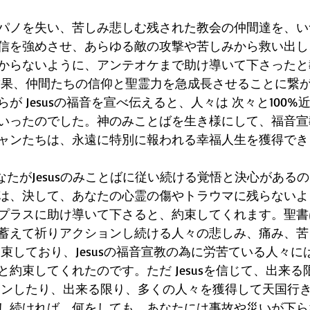
パノを失い、苦しみ悲しむ残された教会の仲間達を、い
信を強めさせ、あらゆる敵の攻撃や苦しみから救い出し
からないように、アンテオケまで助け導いて下さったと
結果、仲間たちの信仰と聖霊力を急成長させることに繋
が Jesusの福音を宣べ伝えると、人々は 次々と100%
いったのでした。神のみことばを生き様にして、福音宣
ャンたちは、永遠に特別に報われる幸福人生を獲得でき
 あなたがJesusのみことばに従い続ける覚悟と決心がある
は、決して、あなたの心霊の傷やトラウマに残らないよ
プラスに助け導いて下さると、約束してくれます。聖書
ジを 蓄えて祈りアクションし続ける人々の悲しみ、痛み、
束しており、Jesusの福音宣教の為に労苦ている人々に
約束してくれたのです。ただ Jesusを信じて、出来る
ョンしたり、出来る限り、多くの人々を獲得して天国行
し続ければ、何をしても、あなたには事故や災いが下ら