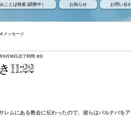
みことば検索 (調整中）
お知らせ
お問い合
Word メッセージ
8年9月10日
読了時間: 8分
11:22
サレムにある教会に伝わったので、彼らはバルナバをア