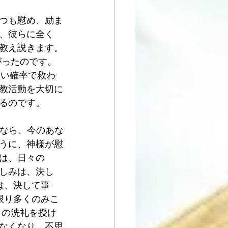
つも慰め、励ま
、彼らに全く 
教え説きます。
がったのです。
近い確率で救わ
教活動を大切に
るのです。
のなら、今のあな
うに、神様が慰
は、日々の
苦しみは、決し
は、決して事
限り多くのみこ
きの洗礼を授け
なくなり、不思