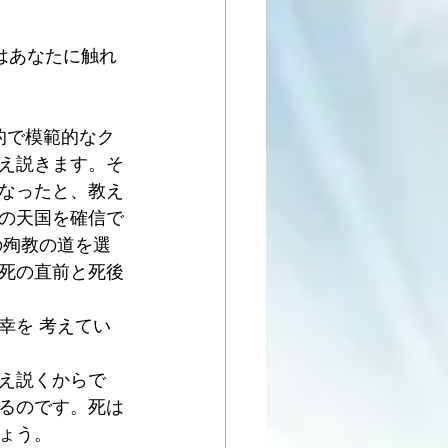
はあなたに触れ
的で模範的なク
え説きます。そ
なったと、教え
の天国を確信で
の殉教の道を選
死の直前と死後
幸を 考えてい
え説くからで
るのです。死は
ょう。