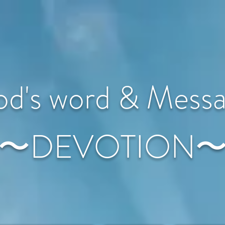
d's word & Mess
〜DEVOTION