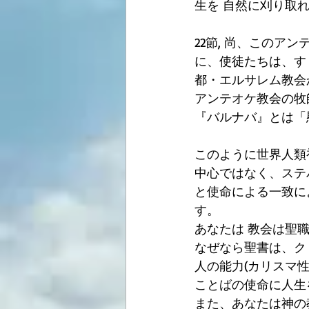
生を 自然に刈り取
22節, 尚、このア
に、使徒たちは、す
都・エルサレム教会
アンテオケ教会の牧
『バルナバ』とは「
このように世界人類
中心ではなく、ステ
と使命による一致に
す。
あなたは 教会は聖
なぜなら聖書は、ク
人の能力(カリスマ
ことばの使命に人生
また、あなたは神の