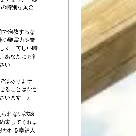
らの特別な黄金
前で殉教するな
神の聖霊力や奇
しく、苦しい時
、あなたにも神
さい。
のではありませ
せることはなさ
さいます。』
えられない試練
約束してくれま
報われる幸福人