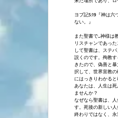
来た場所であり、ロ
ヨブ記5:19『神
ない。』
また聖書で...神
リスチャンであった
して聖書は、ステパ
説くのです。殉教す
きたので、偽善と暴
択して、世界宣教の
にはっきりわかると
あなたは、人生は死
ませんか？
なぜなら聖書は、人
す。死後の新しい人
終わりではなく、永