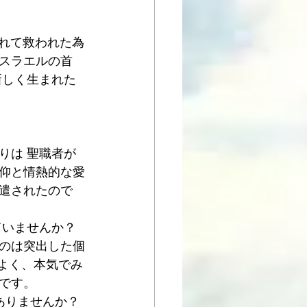
入れて救われた為
スラエルの首
新しく生まれた
りは 聖職者が
仰と情熱的な愛
遣されたので
ていませんか？
のは突出した個
クよく、本気でみ
です。
ありませんか？