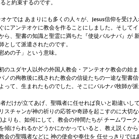
れると約束するのです。
ンテオケでは あまりにも多くの人々が、Jesus信仰を受け
ぐにアンテオケに教会を作ることにしました。そしてイ
から、聖書の知識と聖霊に満ちた『使徒バルナバ』が 
師として派遣されたのです。
慰めの子」という意味。
初のユダヤ人以外の外国人教会・アンテオケ教会の始ま
パノの殉教後に残された教会の信徒たちの一途な聖書信
よって、生まれたものでした。そこにバルナバ牧師が派
職者だけが立てあげ、聖職者に任せれば良いと勘違いし
リスチャンが神の祈りの応答や奇跡を起こすのに大切な
性)よりも、如何にして、教会の仲間たちが チームワー
を傾けられるかどうかにかかっていると、教え説くから
教会の聖職者などに 神の使命や奉仕を 任せっきりでは