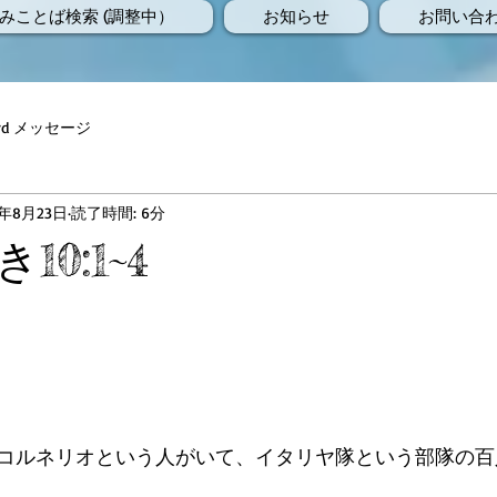
みことば検索 (調整中）
お知らせ
お問い合
Word メッセージ
8年8月23日
読了時間: 6分
0:1~4
コルネリオという人がいて、イタリヤ隊という部隊の百