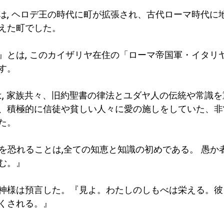
は, ヘロデ王の時代に町が拡張され、古代ローマ時代に
えた町でした。
』とは, このカイザリヤ在住の「ローマ帝国軍・イタリ
す。
は, 家族共々、旧約聖書の律法とユダヤ人の伝統や常識
、積極的に信徒や貧しい人々に愛の施しをしていた、非
た。
様を恐れることは,全ての知恵と知識の初めである。 愚か
む。』
主なる神様は預言した。『見よ。わたしのしもべは栄える。
くされる。』