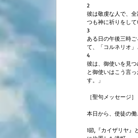
2
彼は敬虔な人で、全
つも神に祈りをして
3
ある日の午後三時ご
て、「コルネリオ」
4
彼は、御使いを見つ
と御使いはこう言っ
す。」 
［聖句メッセージ］
本日から、使徒の働
1節,『カイザリヤ