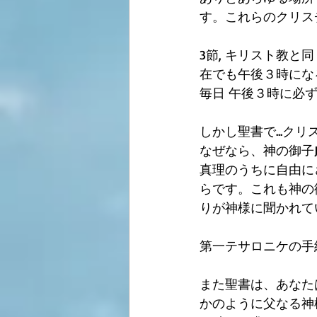
す。これらのクリスチ
3節, キリスト教
在でも午後３時にな
毎日 午後３時に必ず
しかし聖書で...
なぜなら、神の御子J
真理のうちに自由に
らです。これも神の
りが神様に聞かれて
第一テサロニケの手紙
また聖書は、あなたは
かのように父なる神