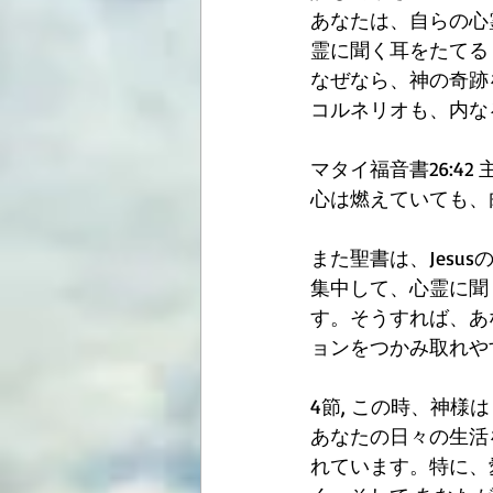
あなたは、自らの心
霊に聞く耳をたてる
なぜなら、神の奇跡
コルネリオも、内な
マタイ福音書26:4
心は燃えていても、
また聖書は、Jesu
集中して、心霊に聞
す。そうすれば、あ
ョンをつかみ取れや
4節, この時、神
あなたの日々の生活
れています。特に、