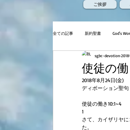
ご挨拶
全ての記事
新約聖書
God's 
sgbc-devotion
201
使徒の働き1
2018年8月24日(金)
ディボーション聖句
使徒の働き10:1~4
1
さて、カイザリヤに
た。