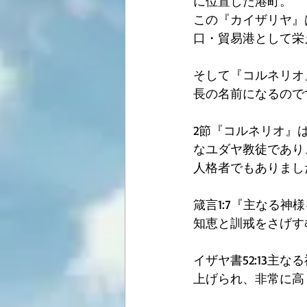
に位置した港町。
この『カイザリヤ』
口・貿易港として栄
そして『コルネリオ
長の名前になるので
2節『コルネリオ』
なユダヤ教徒であり
人格者でもありまし
箴言1:7『主なる神
知恵と訓戒をさげす
イザヤ書52:13
上げられ、非常に高