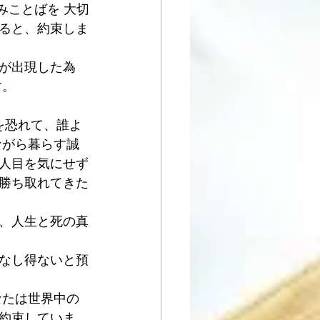
のみことばを 大切
ると、約束しま
が出現した為
す。
を恐れて、誰よ
ながら暮らす誠
人目を気にせず
勝ち取れてきた
、人生と死の真
なし得ないと預
なたは世界中の
約束していま