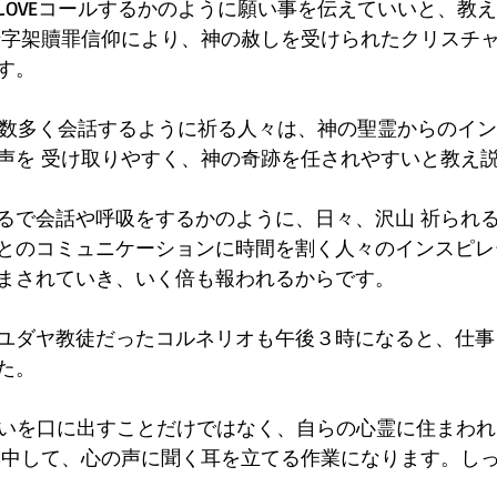
LOVEコールするかのように願い事を伝えていいと、教
sの十字架贖罪信仰により、神の赦しを受けられたクリスチ
す。
神様と数多く会話するように祈る人々は、神の聖霊からのイ
声を 受け取りやすく、神の奇跡を任されやすいと教え
るで会話や呼吸をするかのように、日々、沢山 祈られる
とのコミュニケーションに時間を割く人々のインスピレ
まされていき、いく倍も報われるからです。
虔なユダヤ教徒だったコルネリオも午後３時になると、仕事
た。
は思いを口に出すことだけではなく、自らの心霊に住まわれ
集中して、心の声に聞く耳を立てる作業になります。し