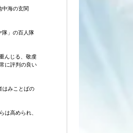
地中海の玄関
ヤ隊」の百人隊
を重んじる、敬虔
常に評判の良い
者はみことばの
彼らは高められ、