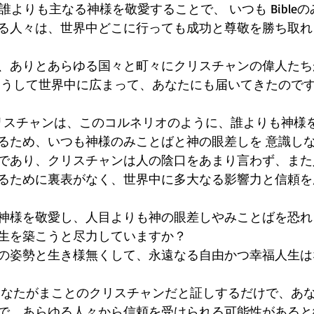
、誰よりも主なる神様を敬愛することで、 いつも Bible
る人々は、世界中どこに行っても成功と尊敬を勝ち取れ
、ありとあらゆる国々と町々にクリスチャンの偉人たち
は、こうして世界中に広まって、あなたにも届いてきたので
のクリスチャンは、このコルネリオのように、誰よりも神様
るため、いつも神様のみことばと神の眼差しを 意識し
であり、クリスチャンは人の陰口をあまり言わず、また
るために裏表がなく、世界中に多大なる影響力と信頼を
神様を敬愛し、人目よりも神の眼差しやみことばを恐れ
生を築こうと尽力していますか？
の姿勢と生き様無くして、永遠なる自由かつ幸福人生は
あなたがまことのクリスチャンだと証しするだけで、あ
で、あらゆる人々から信頼を受けられる可能性があると