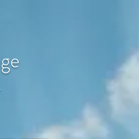
age
〜