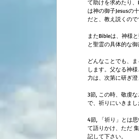
て助けを求めたり、
は神の御子Jesu
だと、教え説くので
またBibleは、
と聖霊の具体的な御
どんなことでも、ま
します。父なる神様
力は、次第に研ぎ澄
3節, この時、敬
で、祈りにいきまし
4節, 「祈り」と
て語りかけ、ただ 
記して下さい。 