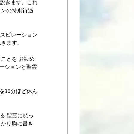
え説きます。これ
ャンの特別待遇
ンスピレーション
説きます。
ことを お勧め
ーションと聖霊
を30分ほど休ん
る 聖霊に黙っ
っかり胸に書き