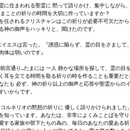
霊に住まわれる聖霊に 黙って語りかけ、集中しながら
 まことの祈りの時間を大切に作っていますか？
を任されるクリスチャンはこの祈りが必要不可欠だから
る神の御声をハッキリと、聞けたのです。
2 主イエスは言った。『誘惑に陥らず、霊の目をさまして
肉体は弱いのです』
sの助言通り...たまには 一人 静かな場所を探して、霊の
く耳を立てる時間を取る祈りの時を作ることも重要だと
なたも 必ず、神の祈り以上の御声と応答や聖霊からの
すいからです。 
様は コルネリオの黙想の祈りに 優しく語りかけられまし
を知っています。あなたは、非常によくみことばを守り
愛する家族や部下たちの為の、毎日のあなたの愛ある祈