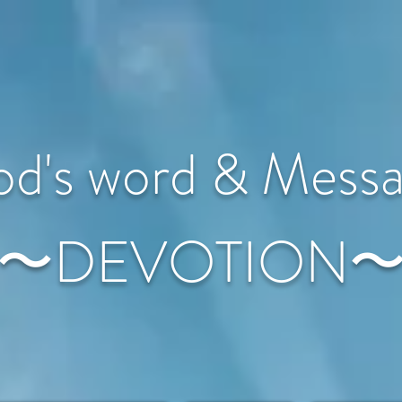
d's word & Mess
〜DEVOTION