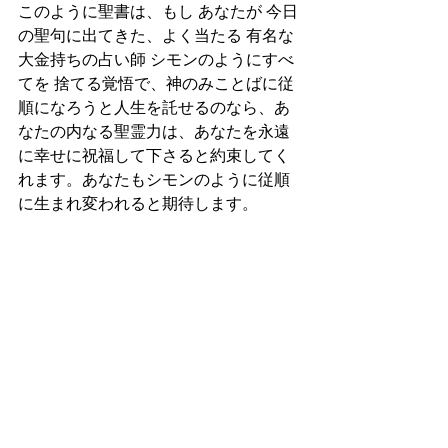
このように聖書は、もし あなたが 今日
の聖句に出てきた、よく当たる 有名な
大金持ちの占い師 シモンのようにすべ
てを 捨てる覚悟で、神のみことばに従
順になろうと人生を託せるのなら、あ
なたの内なる聖霊力は、あなたを永遠
に幸せに祝福して下さると約束してく
れます。あなたもシモンのように従順
に生まれ変われると期待します。
Jesus&Bibleを信じて従い続ける あなた
の人生に表れる 今よりも百倍以上の報
いと奇跡に期待します。AMEN
(祈り)
主なる神様、皆を聖霊に満たし、神の
恵みを妨げる占い、魔術と全ての物事
から開放して下さい。そして、シモン
のように、日々 与られるみことばを堅