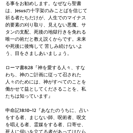
る事をお勧めします。なぜなら聖書
は、Jesusの十字架のみことばを信じて
祈る者たちだけが、人生でのマイナス
的要素の刈り取り、見えない悪魔、サ
タンの支配、死後の地獄行きを免れる
唯一の術だと教え説くからです。未来
や死後に後悔して 苦しみ続けないよ
う、目をさましあいましょう。
ローマ書8:28『神を愛する人々、すな
わち、神のご計画に従って召された
人々のためには、神がすべてのことを
働かせて益としてくださることを、私
たちは知っています』
申命記18:10~12『あなたのうちに、占い
をする者、まじない師、呪術者、呪文
を唱える者、霊媒をする者、口寄せ、
死人に伺いを立てる者があってはなら