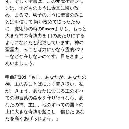
す。そして聖書は、この元魔術師シモ
ンは、子どものように素直に悔い改
め、まるで、幼子のように聖書のみこ
とばを信じて 悔い改めて従ったため
に、魔術師の時のPowerよりも、もっと
大きな神の奇跡力を 目のあたりにする
ようになれたと記述しています。神の
聖霊力、みことば力にかなう霊的パワ
ーなど存在しないのです。目をさまし
あいましょう。
申命記28:1『もし、あなたが、あなたの
神、主のみことばによく聞き従い、私
が、きょう、あなたに命じる主のすべ
ての御言葉の命令を守り行うなら、あ
なたの神、主は、地のすべての国々の
上に大きな奇跡を起こし、信じた あな
たを高くあげられよう。』