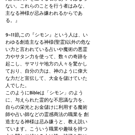
ない。これらのことを行う者はみな、
主なる神様が忌み嫌われるからであ
る。』
9~11節,この『シモン』という人は、い
わゆる創造主なる神様(聖霊)以外の危な
い力と言われている占いや魔術の悪霊
力やサタン力を使って、数々の奇跡を
起こし、サマリヤ地方の人々を驚かし
ており、自分の力は、神のように偉大
な力だと宣伝して、大金を儲けていた
人でした。
このようにBibleは「シモン」のよう
に、与えられた霊的な不思議な力を、
自らの栄光とお金儲けに利用する魔術
師や占い師などの霊感商法の職業を 創
造主なる神様は忌み嫌うと、教え説い
ています。こういう職業や趣味を持つ