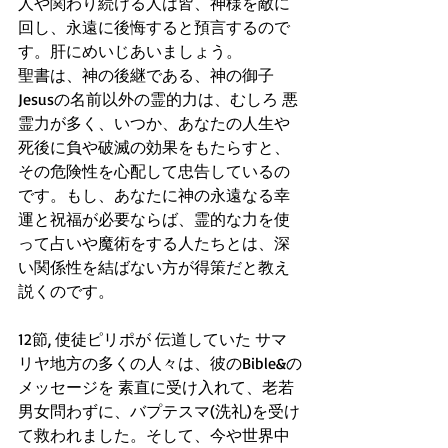
人や関わり続ける人は皆、神様を敵に
回し、永遠に後悔すると預言するので
す。肝にめいじあいましょう。
聖書は、神の後継である、神の御子
Jesusの名前以外の霊的力は、むしろ 悪
霊力が多く、いつか、あなたの人生や
死後に負や破滅の効果をもたらすと、
その危険性を心配して忠告しているの
です。もし、あなたに神の永遠なる幸
運と祝福が必要ならば、霊的な力を使
って占いや魔術をする人たちとは、深
い関係性を結ばない方が得策だと教え
説くのです。
12節, 使徒ピリポが 伝道していた サマ
リヤ地方の多くの人々は、彼のBible&の
メッセージを 素直に受け入れて、老若
男女問わずに、バプテスマ(洗礼)を受け
て救われました。そして、今や世界中