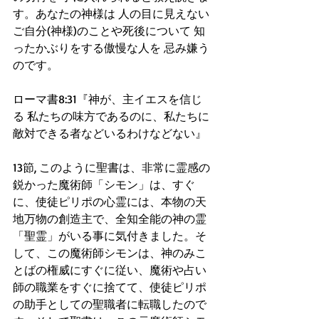
す。あなたの神様は 人の目に見えない 
ご自分(神様)のことや死後について 知
ったかぶりをする傲慢な人を 忌み嫌う
のです。
ローマ書8:31『神が、主イエスを信じ
る 私たちの味方であるのに、私たちに
敵対できる者などいるわけなどない』
13節, このように聖書は、非常に霊感の
鋭かった魔術師「シモン」は、すぐ
に、使徒ピリポの心霊には、本物の天
地万物の創造主で、全知全能の神の霊
「聖霊」がいる事に気付きました。そ
して、この魔術師シモンは、神のみこ
とばの権威にすぐに従い、魔術や占い
師の職業をすぐに捨てて、使徒ピリポ
の助手としての聖職者に転職したので