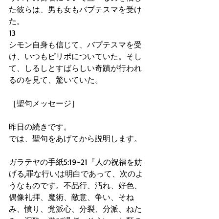
た彼らは、男も女もバプテスマを受け
た。
13
シモン自身も信じて、バプテスマを受
け、いつもピリポについていた。そし
て、しるしとすばらしい奇蹟が行われ
るのを見て、驚いていた。
［聖句メッセージ］
昨日の続きです。
では、聖句をあげてから説明します。
ガラテヤの手紙5:19~21『人の祝福を妨
げる,罪な行いは明白であって、次のよ
うなものです。不品行、汚れ、好色、
偶像礼拝、魔術、敵意、争い、そね
み、憤り、党派心、分裂、分派、ねた