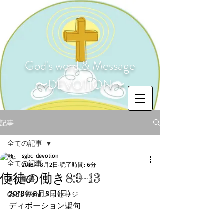
God's word & Message
〜DEVOTION〜
記事
全ての記事
sgbc-devotion
全ての記事
2018年8月2日
読了時間: 6分
使徒の働き8:9~13
新約聖書
2018年8月5日(日)
God's Word メッセージ
ディボーション聖句