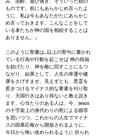
み、泥酔、遊び過ぎ、そういった類の
ものです。前にもあらかじめ言ったよ
うに、私は今もあなたがたにあらかじ
め言っておきます。こんなことをして
いる者たちが神の国を相続することは
ありません。』
このように聖書は...以上の聖句に書かれ
ている行為や行動を起こせば 神の祝福
を妨げたり、神を敵に回すことにもつ
ながり、結果として、人生の幸運や健
康をさげすませ、見えずとも、悪霊を
惹きつけるマイナス的な要素を刈り取
り、天国行きはあり得ないと教え説き
ます。心当たりのある人は、今、Jesus
の十字架上の身代わりの死による贖罪
を思いつつ、これからの人生でマイナ
スの因果応報から開放されるように、
今日から悔い改められるように 祈られ