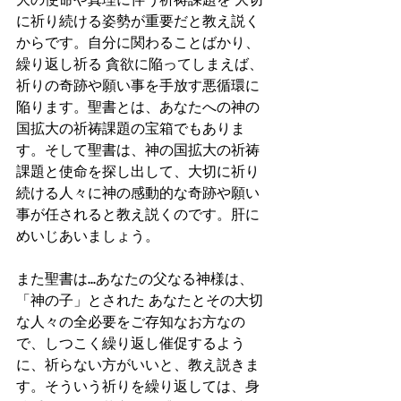
に祈り続ける姿勢が重要だと教え説く
からです。自分に関わることばかり、
繰り返し祈る 貪欲に陥ってしまえば、
祈りの奇跡や願い事を手放す悪循環に
陥ります。聖書とは、あなたへの神の
国拡大の祈祷課題の宝箱でもありま
す。そして聖書は、神の国拡大の祈祷
課題と使命を探し出して、大切に祈り
続ける人々に神の感動的な奇跡や願い
事が任されると教え説くのです。肝に
めいじあいましょう。
また聖書は...あなたの父なる神様は、
「神の子」とされた あなたとその大切
な人々の全必要をご存知なお方なの
で、しつこく繰り返し催促するよう
に、祈らない方がいいと、教え説きま
す。そういう祈りを繰り返しては、身