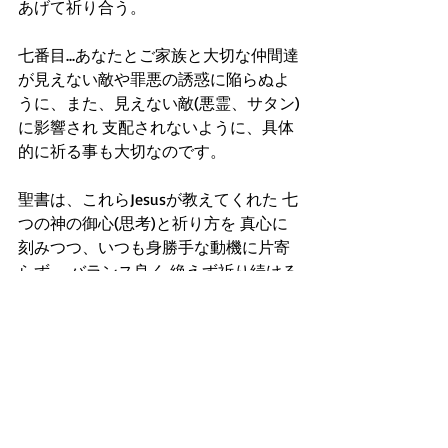
あげて祈り合う。
七番目...あなたとご家族と大切な仲間達
が見えない敵や罪悪の誘惑に陥らぬよ
うに、また、見えない敵(悪霊、サタン)
に影響され 支配されないように、具体
的に祈る事も大切なのです。
聖書は、これらJesusが教えてくれた 七
つの神の御心(思考)と祈り方を 真心に
刻みつつ、いつも身勝手な動機に片寄
らず、 バランス良く 絶えず祈り続ける
ことが 何よりの人生での武器と防御と
なれると教え説きます。なぜなら聖書
は、神の御子イエス(Jesus)のように思
考して祈る人の祈りは数多く聞かれ、
その人の万事は益となり、そういう人
の祈りは大きな神の御力と奇跡を引き
出せると、はっきり約束しているから