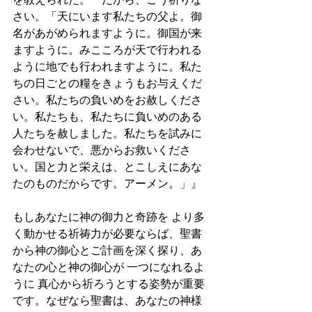
さい。「天にいます私たちの父よ。御
名があがめられますように。御国が来
ますように。みこころが天で行われる
ように地でも行われますように。私た
ちの日ごとの糧をきょうもお与えくだ
さい。私たちの負いめをお赦しくださ
い。私たちも、私たちに負いめのある
人たちを赦しました。私たちを試みに
会わせないで、悪からお救いくださ
い。国と力と栄えは、とこしえにあな
たのものだからです。アーメン。」』
もしあなたに神の御力と奇跡を より多
く動かせる祈祷力が必要ならば、聖書
から神の御心とご計画を深く探り、あ
なたの心と神の御心が 一つになれるよ
うに 真心から祈ろうとする姿勢が重要
です。なぜなら聖書は、あなたの神様