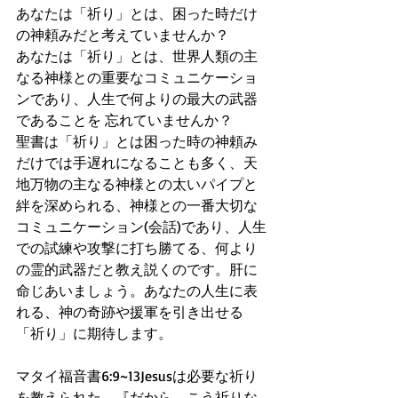
あなたは「祈り」とは、困った時だけ
の神頼みだと考えていませんか？
あなたは「祈り」とは、世界人類の主
なる神様との重要なコミュニケーショ
ンであり、人生で何よりの最大の武器
であることを 忘れていませんか？
聖書は「祈り」とは困った時の神頼み
だけでは手遅れになることも多く、天
地万物の主なる神様との太いパイプと
絆を深められる、神様との一番大切な
コミュニケーション(会話)であり、人生
での試練や攻撃に打ち勝てる、何より
の霊的武器だと教え説くのです。肝に
命じあいましょう。あなたの人生に表
れる、神の奇跡や援軍を引き出せる
「祈り」に期待します。
マタイ福音書6:9~13Jesusは必要な祈り
を教えられた。『だから、こう祈りな