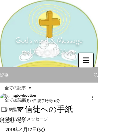
God's word & Message
〜DEVOTION〜
記事
全ての記事
sgbc-devotion
全ての記事
2018年4月17日
読了時間: 6分
ローマ信徒への手紙
新約聖書
8:26~27
God's Word メッセージ
2018年4月17日(火)