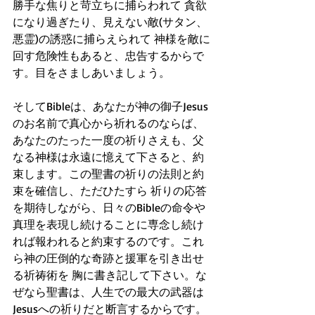
勝手な焦りと苛立ちに捕らわれて 貪欲
になり過ぎたり、見えない敵(サタン、
悪霊)の誘惑に捕らえられて 神様を敵に
回す危険性もあると、忠告するからで
す。目をさましあいましょう。
そしてBibleは、あなたが神の御子Jesus
のお名前で真心から祈れるのならば、
あなたのたった一度の祈りさえも、父
なる神様は永遠に憶えて下さると、約
束します。この聖書の祈りの法則と約
束を確信し、ただひたすら 祈りの応答
を期待しながら、日々のBibleの命令や
真理を表現し続けることに専念し続け
れば報われると約束するのです。これ
ら神の圧倒的な奇跡と援軍を引き出せ
る祈祷術を 胸に書き記して下さい。な
ぜなら聖書は、人生での最大の武器は
Jesusへの祈りだと断言するからです。