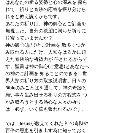
はあなたの祈る姿勢と心の深みを 探ら
れて、祈りと奇跡の応答を振り分けら
れると教え説くからです。
あなたの祈りは、神の御心とご計画を 
無視した、自分の欲望に満ちた祈りに
片寄っていませんか？ 
神の御心(意思)とご計画を 数多くつか
み取れる人にだけ、人知をはるかに超
えた奇跡的な祈祷力が 任されるからで
す。聖書は神の御心(ご意思)とあなたへ
の神のご計画を 知ることのできる、世
界人類の祈り方の取扱説明書。日々の
Bibleのみことばを通して、神の奇跡と
願い事を生み出せる祈りの方程式を つ
かみ取ろうとする熱心な人々の祈り
は、必ず、いく倍も報われるのです。
では、Jesusが教えてくれた 神の奇跡や
百倍の恩恵を引き出す為に知っておく