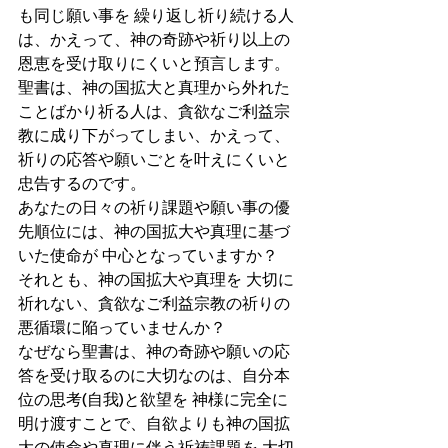
も同じ願い事を 繰り返し祈り続ける人
は、かえって、神の奇跡や祈り以上の
恩恵を受け取りにくいと預言します。
聖書は、神の国拡大と真理から外れた
ことばかり祈る人は、貪欲なご利益宗
教に成り下がってしまい、かえって、
祈りの応答や願いごとを叶えにくいと
忠告するのです。 
あなたの日々の祈り課題や願い事の優
先順位には、神の国拡大や真理に基づ
いた使命が 中心となっていますか？
それとも、神の国拡大や真理を 大切に
祈れない、貪欲なご利益宗教の祈りの
悪循環に陥っていませんか？
なぜなら聖書は、神の奇跡や願いの応
答を受け取るのに大切なのは、自分本
位の思考(自我)と欲望を 神様に完全に
明け渡すことで、自欲よりも神の国拡
大の使命や真理に伴う祈祷課題を 大切