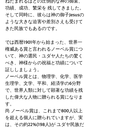
ねたまれるほどの圧倒的な神の御業、
功績、成功、繁栄を 残してきました。
そして同時に、彼らは神の御子Jesusの
ような大きな迫害や差別さえも受けて
きた民族でもあるのです。
では西暦1901年から始まった、世界一
権威ある賞と言われるノーベル賞につ
いて、神の選民・ユダヤ人たちの驚く
べき、神様からの祝福と功績について
証ししましょう。 
ノーベル賞とは、物理学、化学、医学
生理学、文学、平和、経済学の6分野
で、世界人類に対して顕著な功績を残
した偉大な人物に贈られる賞になりま
す。
尚 ノーベル賞は、これまで800人以上
を超える個人に贈られていますが、実
は、その約22%(198人)が ユダヤ民族だ