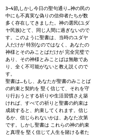
3~4節,しかし今日の聖句通り...神の民の
中にも不真実な偽りの信仰者たちが数
多く存在してきました。神の選民(ユダ
ヤ民族)とて、同じ人間に過ぎないので
す。このように聖書は、当時のユダヤ
人だけが 特別なのではなく、あなたの
神様とそのみことばだけが 完全完璧で
あり、その神様とみことばは無敵であ
り、全く不可能がないと教え説くので
す。
聖書は...もし、あなたが聖書のみことば
の約束と契約を 堅く信じて、それを守
り行おうとする祈りや生活習慣さえ築
ければ、すべての祈りと聖書の約束は
成就すると、約束してくれます。信じ
るか、信じられないかは、あなた次第
です。しかし聖書は これらの神の約束
と真理を 堅く信じて人生を賭ける者た