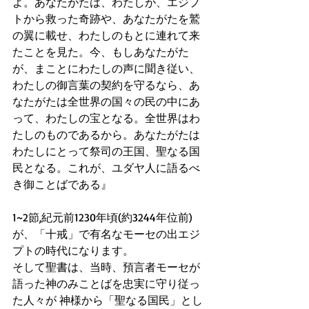
よ。あなたがたは、わたしが、エジプ
トから救った奇跡や、あなたがたを鷲
の翼に載せ、わたしのもとに連れて来
たことを見た。今、もしあなたがた
が、まことにわたしの声に聞き従い、
わたしの御言葉の契約を守るなら、あ
なたがたは全世界の国々の民の中にあ
って、わたしの宝となる。全世界はわ
たしのものであるから。あなたがたは
わたしにとって祭司の王国、聖なる国
民となる。これが、ユダヤ人に語るべ
き御ことばである』
1~2節,紀元前1230年頃(約3244年位前)
が、「十戒」で有名なモーセの出エジ
プトの時代になります。
そして聖書は、当時、預言者モーセが
語った神のみことばを忠実に守り従っ
た人々が 神様から「聖なる国民」とし