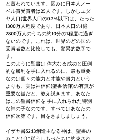
と言われています。因みに日本人ノー
ベル賞受賞者は25人です。しかしユダ
ヤ人口(世界人口の0.2%以下)は、たった
1300万人程度であり、日本人口の1億
2800万人のうちの約10分の1程度に過ぎ
ないのです。これは、世界のどの国の
受賞者数と比較しても、驚異的数字で
す。
このように聖書は 偉大なる成功と圧倒
的な勝利を手に入れるのに、最も重要
なのは個々の能力と才能や努力という
よりも、実は神信仰(聖書信仰)の有無が
重要な鍵だと、教え説きます。あなた
はこの聖書信仰を 手に入れられた特別
な神の子なのです。すべてはあなたの
信仰次第です。目をさましましょう。
イザヤ書52:13創造主なる神は、聖書の
みことばに従うしもべたちに約束され