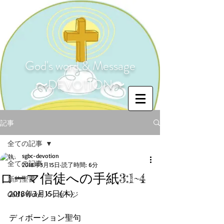
God's word & Message
〜DEVOTION〜
記事
全ての記事
sgbc-devotion
全ての記事
2018年3月15日
読了時間: 6分
ローマ信徒への手紙3:1~4
新約聖書
2018年3月15日(木)
God's Word メッセージ
ディボーション聖句