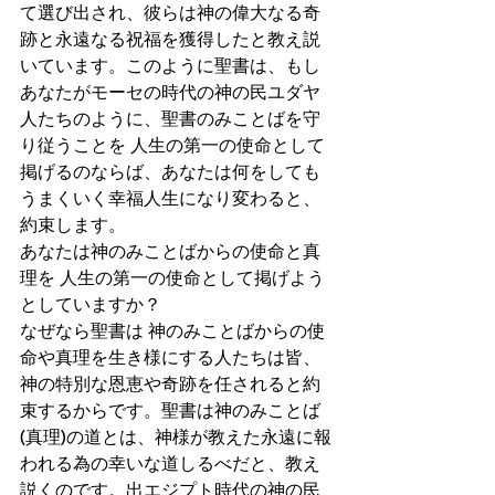
て選び出され、彼らは神の偉大なる奇
跡と永遠なる祝福を獲得したと教え説
いています。このように聖書は、もし 
あなたがモーセの時代の神の民ユダヤ
人たちのように、聖書のみことばを守
り従うことを 人生の第一の使命として
掲げるのならば、あなたは何をしても
うまくいく幸福人生になり変わると、
約束します。
あなたは神のみことばからの使命と真
理を 人生の第一の使命として掲げよう
としていますか？
なぜなら聖書は 神のみことばからの使
命や真理を生き様にする人たちは皆、
神の特別な恩恵や奇跡を任されると約
束するからです。聖書は神のみことば
(真理)の道とは、神様が教えた永遠に報
われる為の幸いな道しるべだと、教え
説くのです。出エジプト時代の神の民