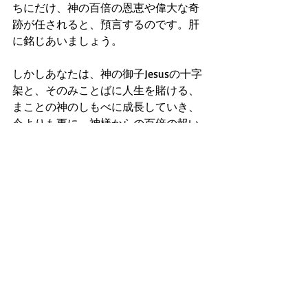
ちにだけ、神の百倍の恩恵や偉大な奇
跡が任されると、預言するのです。肝
に銘じあいましょう。
しかしあなたは、神の御子Jesusの十字
架と、そのみことばに人生を賭ける、
まことの神のしもべに成長していき、
今よりも更に、神様からの百倍の報い
を受けられ、結果、数多くの人々を 救
い導ける「永遠の勝利者」になり変わ
れると期待します。あなたの内なる聖
霊とみことばには それができるからで
す。AMEN
(祈り)
主なる神様、皆を聖霊に満たし、いつ
も喜んで、ただ期待して、神の御子
Jesusの十字架信仰と そのみことばに人
生を賭けられる まことの神のしもべに 