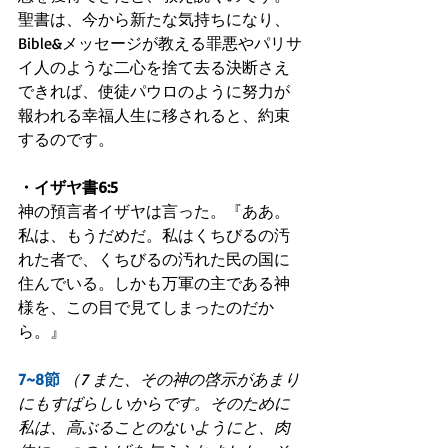
聖書は、今から新たな気持ちになり、
Bible&メッセージが教える罪悪やパリサ
イ人のような二心を捨て去る決断さえ
できれば、使徒パウロのように努力が
報われる幸福人生に移されると、約束
するのです。
・イザヤ書6:5
神の預言者イザヤは言った。『ああ。
私は、もうだめだ。私はくちびるの汚
れた者で、くちびるの汚れた民の国に
住んでいる。しかも万軍の主である神
様を、この目で見てしまったのだか
ら。』
7~8節
（7 また、その神の啓示があまり
にもすばらしいからです。そのために
私は、高ぶることのないようにと、肉