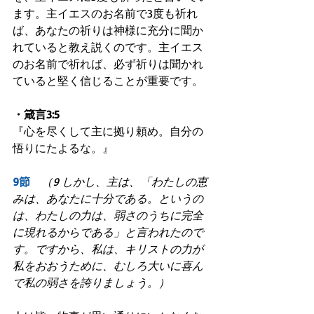
ます。主イエスのお名前で3度も祈れ
ば、あなたの祈りは神様に充分に聞か
れていると教え説くのです。主イエス
のお名前で祈れば、必ず祈りは聞かれ
ていると堅く信じることが重要です。
・箴言3:5
『心を尽くして主に拠り頼め。自分の
悟りにたよるな。』
9節　
（9 しかし、主は、「わたしの恵
みは、あなたに十分である。というの
は、わたしの力は、弱さのうちに完全
に現れるからである」と言われたので
す。ですから、私は、キリストの力が
私をおおうために、むしろ大いに喜ん
で私の弱さを誇りましょう。）