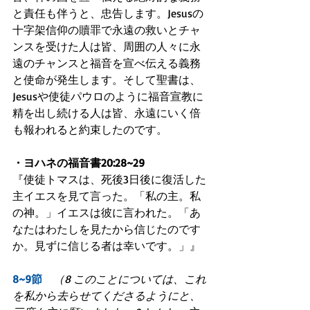
と責任も伴うと、忠告します。Jesusの
十字架信仰の贖罪で永遠の救いとチャ
ンスを受けた人は皆、周囲の人々に永
遠のチャンスと福音を宣べ伝える義務
と使命が発生します。そして聖書は、
Jesusや使徒パウロのように福音宣教に
精を出し続ける人は皆、永遠にいく倍
も報われると約束したのです。
・ヨハネの福音書20:28~29
『使徒トマスは、死後3日後に復活した
主イエスを見て言った。「私の主。私
の神。」イエスは彼に言われた。「あ
なたはわたしを見たから信じたのです
か。見ずに信じる者は幸いです。」』
8~9節　
（8 このことについては、これ
を私から去らせてくださるようにと、