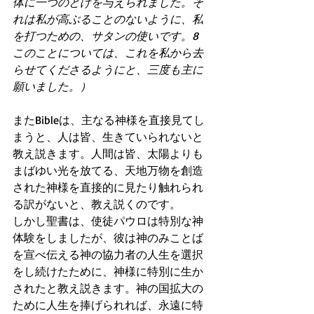
体に一つのとげを与えられました。そ
れは私が高ぶることのないように、私
を打つための、サタンの使いです。8 
このことについては、これを私から去
らせてくださるようにと、三度も主に
願いました。）
またBibleは、主なる神様を直接見てし
まうと、人は皆、生きていられないと
教え説きます。人間は皆、太陽よりも
まばゆい光を放てる、天地万物を創造
された神様を直接的に見たり触れられ
る訳がないと、教え説くのです。
しかし聖書は、使徒パウロは特別な神
体験をしましたが、彼は神のみことば
を宣べ伝える神の協力者の人生を選択
をし続けたために、神様に特別に生か
されたと教え説きます。神の国拡大の
ために人生を捧げられれば、永遠に特