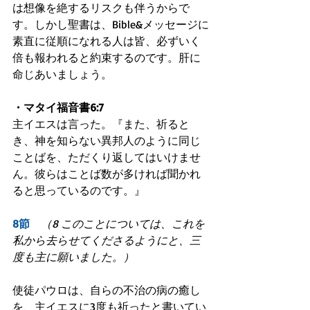
は想像を絶するリスクも伴うからで
す。しかし聖書は、Bible&メッセージに
素直に従順になれる人は皆、必ずいく
倍も報われると約束するのです。肝に
命じあいましょう。
・マタイ福音書6:7
主イエスは言った。『また、祈ると
き、神を知らない異邦人のように同じ
ことばを、ただくり返してはいけませ
ん。彼らはことば数が多ければ聞かれ
ると思っているのです。』
8節　
（8 このことについては、これを
私から去らせてくださるようにと、三
度も主に願いました。）
使徒パウロは、自らの不治の病の癒し
を、主イエスに3度も祈ったと書いてい