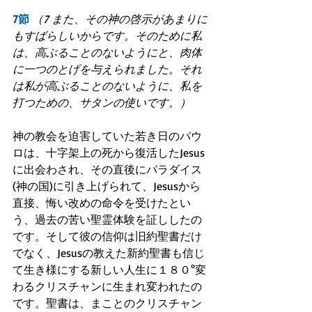
7節
（7 また、その神の啓示があまりに
もすばらしいからです。そのために私
は、高ぶることのないようにと、肉体
に一つのとげを与えられました。それ
は私が高ぶることのないように、私を
打つための、サタンの使いです。）
神の教会を迫害していた若き日のパウ
ロは、十字架上の死から復活したJesus
に出会わされ、その直後にパラダイス
(神の国)に引き上げられて、Jesusから
直接、悔い改めの命令を受けたとい
う、過去の苦い聖霊体験を証ししたの
です。そして彼の信仰は旧約聖書だけ
でなく、Jesusの教えた新約聖書も信じ
て生き様にする新しい人生に１８０°変
わるクリスチャンに生まれ変われたの
です。聖書は、まことのクリスチャン