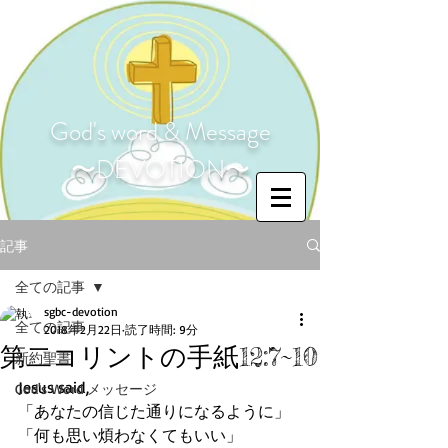
God's word & Message
〜DEVOTION〜
記事
全ての記事
sgbc-devotion
全ての記事
2018年2月22日
読了時間: 9分
第二コリントの手紙12:7~10
新約聖書
Jesus said,
God's Word メッセージ
「あなたの信じた通りになるように」
「何も思い煩わなくてもいい」