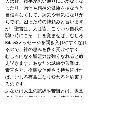
人は皆、物事が思い通りにいかなくな
ったり、肉体や精神の健康を損なうと
自信をなくして、病気や弱気になりが
ちです。困った時の神頼みと言います
が、聖書は、人は皆、こういう自我の
弱い時にこそ、目を覚ませば、むしろ
Bible&メッセージを聞き入れやすくなれ
るので、神の恵みを多く受けやすく、
むしろ内なる聖霊力は強くなれると教
え説きます。あなたの試練や苦難は、
素直さと、従順な信仰さえ持ち続けれ
ば、むしろ有益になり変わると約束す
るのです。
あなたは人生の試練や苦難とは、素直
さと従順な信仰があれば、神様が与え
る恵みのチャンスに成り変われること
をご存知でしたか？
また聖書は、何事も問題がないと過信