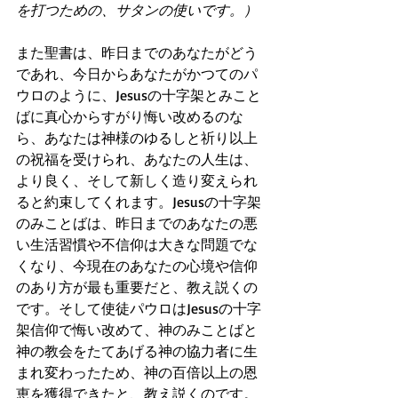
を打つための、サタンの使いです。）
また聖書は、昨日までのあなたがどう
であれ、今日からあなたがかつてのパ
ウロのように、Jesusの十字架とみこと
ばに真心からすがり悔い改めるのな
ら、あなたは神様のゆるしと祈り以上
の祝福を受けられ、あなたの人生は、
より良く、そして新しく造り変えられ
ると約束してくれます。Jesusの十字架
のみことばは、昨日までのあなたの悪
い生活習慣や不信仰は大きな問題でな
くなり、今現在のあなたの心境や信仰
のあり方が最も重要だと、教え説くの
です。そして使徒パウロはJesusの十字
架信仰で悔い改めて、神のみことばと
神の教会をたてあげる神の協力者に生
まれ変わったため、神の百倍以上の恩
恵を獲得できたと、教え説くのです。