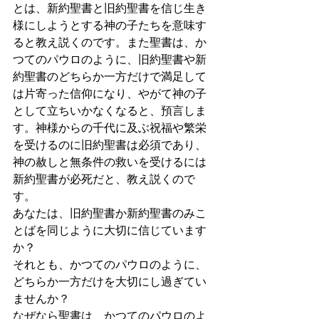
とは、新約聖書と旧約聖書を信じ生き
様にしようとする神の子たちを意味す
ると教え説くのです。また聖書は、か
つてのパウロのように、旧約聖書や新
約聖書のどちらか一方だけで満足して
は片寄った信仰になり、やがて神の子
として立ちいかなくなると、預言しま
す。神様からの千代に及ぶ祝福や繁栄
を受けるのに旧約聖書は必須であり、
神の赦しと無条件の救いを受けるには
新約聖書が必死だと、教え説くので
す。
あなたは、旧約聖書か新約聖書のみこ
とばを同じように大切に信じています
か？
それとも、かつてのパウロのように、
どちらか一方だけを大切にし過ぎてい
ませんか？
なぜなら聖書は、かつてのパウロのよ