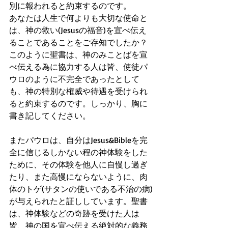
別に報われると約束するのです。
あなたは人生で何よりも大切な使命と
は、神の救い(Jesusの福音)を宣べ伝え
ることであることをご存知でしたか？
このように聖書は、神のみことばを宣
べ伝える為に協力する人は皆、使徒パ
ウロのように不完全であったとして
も、神の特別な権威や待遇を受けられ
ると約束するのです。しっかり、胸に
書き記してください。
またパウロは、自分はJesus&Bibleを完
全に信じるしかない程の神体験をした
ために、その体験を他人に自慢し過ぎ
たり、また高慢にならないように、肉
体のトゲ(サタンの使いである不治の病)
が与えられたと証ししています。聖書
は、神体験などの奇跡を受けた人は
皆、神の国を宣べ伝える絶対的な義務