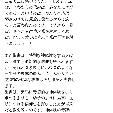
三度も主に願いました。9 しかし、主
は、「わたしの恵みは、あなたに十分
である。というのは、わたしの力は、
弱さのうちに完全に現れるからであ
る」と言われたのです。ですから、私
は、キリストの力が私をおおうため
に、むしろ大いに喜んで私の弱さを誇
りましょう。）
また聖書は、特別な神体験をする人は
皆、誰でも絶対的な信仰を得られます
が、それと引き換えにパウロのような
一生涯の肉体の痛み、苦しみやサタン
(悪霊)の執拗な攻撃もあり得ると忠告し
ます。
聖書は、安易に奇跡的な神体験を祈り
求めるよりも、幼子のように素直に従
順になれる信仰心を探求した方が得策
だと教え説くのです。神体験の奇跡に