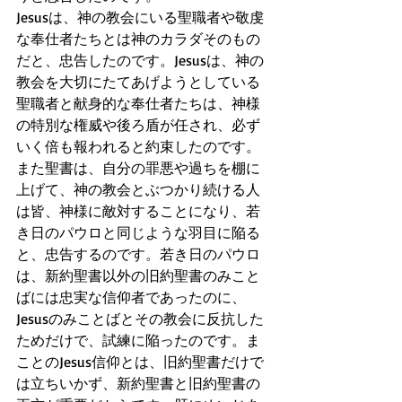
Jesusは、神の教会にいる聖職者や敬虔
な奉仕者たちとは神のカラダそのもの
だと、忠告したのです。Jesusは、神の
教会を大切にたてあげようとしている
聖職者と献身的な奉仕者たちは、神様
の特別な権威や後ろ盾が任され、必ず
いく倍も報われると約束したのです。
また聖書は、自分の罪悪や過ちを棚に
上げて、神の教会とぶつかり続ける人
は皆、神様に敵対することになり、若
き日のパウロと同じような羽目に陥る
と、忠告するのです。若き日のパウロ
は、新約聖書以外の旧約聖書のみこと
ばには忠実な信仰者であったのに、
Jesusのみことばとその教会に反抗した
ためだけで、試練に陥ったのです。ま
ことのJesus信仰とは、旧約聖書だけで
は立ちいかず、新約聖書と旧約聖書の