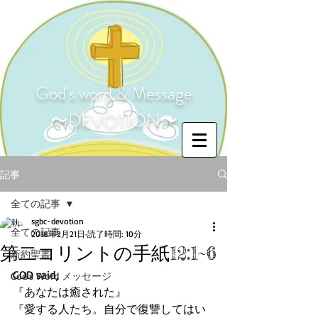
God's word & Message
〜DEVOTION〜
記事
全ての記事
sgbc-devotion
全ての記事
2018年2月21日
読了時間: 10分
第二コリントの手紙12:1~6
新約聖書
GOD said,
God's Word メッセージ
『あなたは癒された』
『愛する人たち。自分で復讐してはい