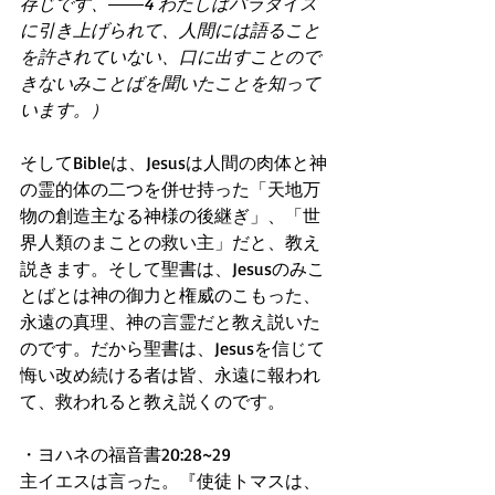
存じです、――4 わたしはパラダイス
に引き上げられて、人間には語ること
を許されていない、口に出すことので
きないみことばを聞いたことを知って
います。）
そしてBibleは、Jesusは人間の肉体と神
の霊的体の二つを併せ持った「天地万
物の創造主なる神様の後継ぎ」、「世
界人類のまことの救い主」だと、教え
説きます。そして聖書は、Jesusのみこ
とばとは神の御力と権威のこもった、
永遠の真理、神の言霊だと教え説いた
のです。だから聖書は、Jesusを信じて
悔い改め続ける者は皆、永遠に報われ
て、救われると教え説くのです。
・ヨハネの福音書20:28~29
主イエスは言った。『使徒トマスは、