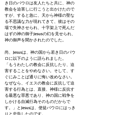
き日のパウロは友人たちと共に、神の
教会を迫害しに行こうと出かけたので
すが、すると急に、天から神様の聖な
る不思議な力が現れてきて、彼はその
場で失神させられ、十字架上で死んだ
はずの神の御子Jesusの幻を見せられ、
神の御声を聞かされたのでした。
尚、Jesusは、神の国から若き日のパウ
ロに以下のように語られました。
「もうわたしの教会に反抗したり、迫
害することをやめなさい。そして、す
ぐにみことば通りに悔い改めなさい。
なぜなら、イエスの教会に反抗して迫
害する行為とは、直接、神様に反抗す
る最悪な罪悪であり、神の国に戦争を
しかける自滅行為そのものだからで
す。」とJesusは、使徒パウロにはっき
りと忠告したのです。