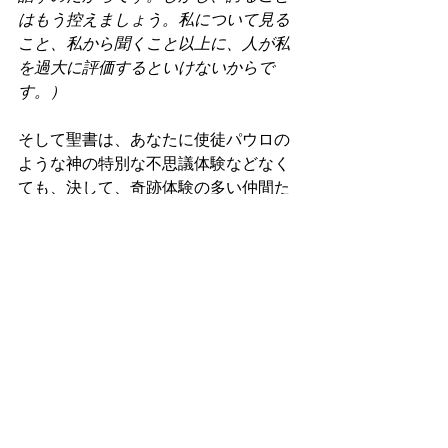
はもう控えましょう。私について見る
こと、私から聞くこと以上に、人が私
を過大に評価するといけないからで
す。）
そして聖書は、あなたに使徒パウロの
ような神の特別な不思議体験などなく
ても、決して、奇跡体験の多い仲間た
ちと比較してねたんだり、霊的体験の
乏しさを残念がることもないと、教え
説いています。なぜなら聖書は、そう
いう神の不思議体験は苦しみや痛みも
非常に辛く、信仰とは神の不思議体験
なくして、Bible&メッセージを信じる姿
勢と生き様だと、教え説くからです。
奇跡などなくても、信じることが奇跡
な信仰を生み出せるのです。肝にめい
じあいましょう。