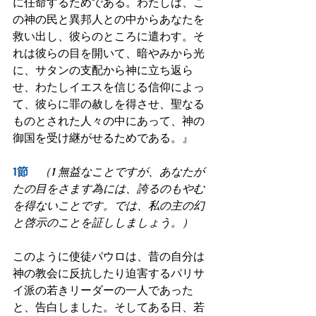
に任命するためである。わたしは、こ
の神の民と異邦人との中からあなたを
救い出し、彼らのところに遣わす。そ
れは彼らの目を開いて、暗やみから光
に、サタンの支配から神に立ち返ら
せ、わたしイエスを信じる信仰によっ
て、彼らに罪の赦しを得させ、聖なる
ものとされた人々の中にあって、神の
御国を受け継がせるためである。』
1節　
（1 無益なことですが、あなたが
たの目をさます為には、誇るのもやむ
を得ないことです。では、私の主の幻
と啓示のことを証ししましょう。）
このように使徒パウロは、昔の自分は
神の教会に反抗したり迫害するパリサ
イ派の若きリーダーの一人であった
と、告白しました。そしてある日、若