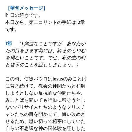
［聖句メッセージ］
昨日の続きです。
本日から、第二コリントの手紙は12章
です。
1節　
（1 無益なことですが、あなたが
たの目をさます為には、誇るのもやむ
を得ないことです。では、私の主の幻
と啓示のことを証ししましょう。）
この時、使徒パウロはJesusのみことば
に背き続けて、教会の仲間たちと和解
しようとしない反抗的な仲間たちや、
みことばを聞いても行動に移そうとし
ないパリサイ人たちのようなクリスチ
ャンたちの目を開かせて、悔い改めさ
せるため、思い切って秘密にしていた
自らの不思議な神の国体験を証しした