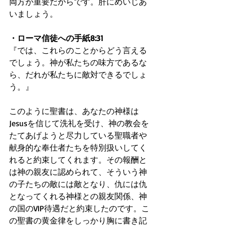
両方が重要だからです。肝にめいじあ
いましょう。
・ローマ信徒への手紙8:31
『では、これらのことからどう言える
でしょう。神が私たちの味方であるな
ら、だれが私たちに敵対できるでしょ
う。』
このように聖書は、あなたの神様は
Jesusを信じて洗礼を受け、神の教会を
たてあげようと尽力している聖職者や
献身的な奉仕者たちを特別扱いしてく
れると約束してくれます。その報酬と
は神の親友に認められて、そういう神
の子たちの敵には敵となり、仇には仇
となってくれる神様との親友関係、神
の国のVIP待遇だと約束したのです。こ
の聖書の黄金律をしっかり胸に書き記