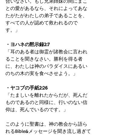
合いなさい。もし兄弟姉妹の間にまこ
との愛があるなら、それによってあな
たがたがわたしの弟子であることを、
すべての人が認めて救われるので
す。」
・ヨハネの黙示録2:7
「耳のある者は御霊が諸教会に言われ
ることを聞きなさい。勝利を得る者
に、わたしは神のパラダイスにあるい
のちの木の実を食べさせよう。」
・ヤコブの手紙2:26
「たましいを離れたからだが、死んだ
ものであるのと同様に、行いのない信
仰は、死んでいるのです。」
このように聖書は、神の教会から語ら
れるBible&メッセージを聞き流し過ぎて