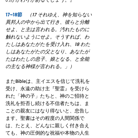
17~18節　
（17 それゆえ、神を知らない
異邦人の中から出て行き、彼らと分離
せよ、と主は言われる。汚れたものに
触れないようにせよ。そうすれば、わ
たしはあなたがたを受け入れ、18 わた
しはあなたがたの父となり、あなたが
たはわたしの息子、娘となる、と全能
の主なる神様が言われる。」）
またBibleは、主イエスを信じて洗礼を
受け、永遠の助け主『聖霊』を受けら
れた「神の子」たちと、神のご招待と
洗礼を拒否し続ける不信者たちは、ま
ことの親友にはなり得ないと、忠告し
ます。聖書はその程度の人間関係で
は、たとえ、どんなに親しく付き合え
ても、神の圧倒的な祝福や本物の人生