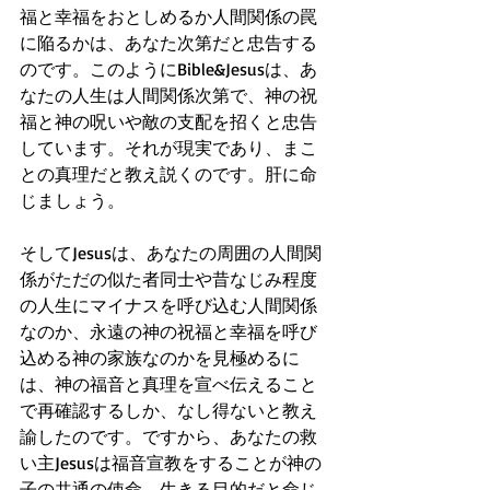
福と幸福をおとしめるか人間関係の罠
に陥るかは、あなた次第だと忠告する
のです。このようにBible&Jesusは、あ
なたの人生は人間関係次第で、神の祝
福と神の呪いや敵の支配を招くと忠告
しています。それが現実であり、まこ
との真理だと教え説くのです。肝に命
じましょう。
そしてJesusは、あなたの周囲の人間関
係がただの似た者同士や昔なじみ程度
の人生にマイナスを呼び込む人間関係
なのか、永遠の神の祝福と幸福を呼び
込める神の家族なのかを見極めるに
は、神の福音と真理を宣べ伝えること
で再確認するしか、なし得ないと教え
諭したのです。ですから、あなたの救
い主Jesusは福音宣教をすることが神の
子の共通の使命、生きる目的だと命じ