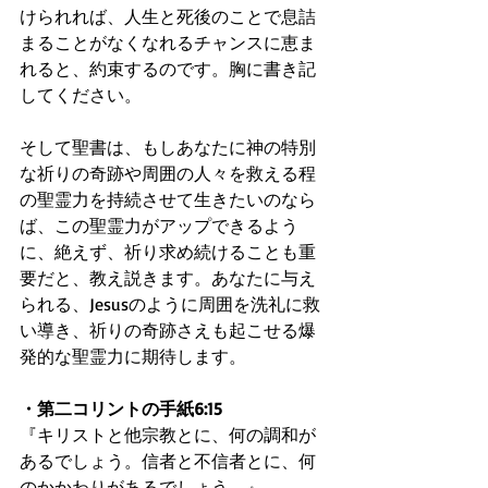
けられれば、人生と死後のことで息詰
まることがなくなれるチャンスに恵ま
れると、約束するのです。胸に書き記
してください。
そして聖書は、もしあなたに神の特別
な祈りの奇跡や周囲の人々を救える程
の聖霊力を持続させて生きたいのなら
ば、この聖霊力がアップできるよう
に、絶えず、祈り求め続けることも重
要だと、教え説きます。あなたに与え
られる、Jesusのように周囲を洗礼に救
い導き、祈りの奇跡さえも起こせる爆
発的な聖霊力に期待します。
・第二コリントの手紙6:15
『キリストと他宗教とに、何の調和が
あるでしょう。信者と不信者とに、何
のかかわりがあるでしょう。』