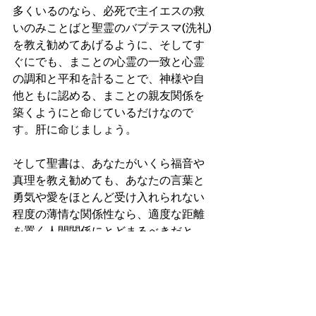
多くいるのなら、必死で主イエスの救
いのみことばと聖霊のバプテスマ(洗礼)
を教え勧めてあげるように、そしてす
ぐにでも、まことの心霊の一致と心霊
の調和と平和を計ることで、神様や自
他ともに認める、まことの親友関係を
築くようにと命じているだけなので
す。肝に命じましょう。
そして聖書は、あなたがいくら福音や
真理を教え勧めても、あなたの言葉と
勇気や愛をほとんど受け入れられない
程度の薄情な関係性なら、適度な距離
を置く人間関係にとどまるべきだと、
忠告します。あなたの神様は、その程
度の関係性なら、深く関われば、人生
で共倒れしかねないと心配してくださ
っているのです。