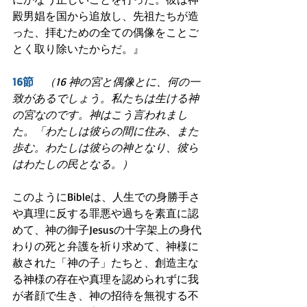
殿男娼を国から追放し、先祖たちが造
った、拝むための全ての偶像をことご
とく取り除いたからだ。』
16節　
（16 神の宮と偶像とに、何の一
致があるでしょう。私たちは生ける神
の宮なのです。神はこう言われまし
た。「わたしは彼らの間に住み、また
歩む。わたしは彼らの神となり、彼ら
はわたしの民となる。）
このようにBibleは、人生での身勝手さ
や真理に反する罪悪や過ちを素直に認
めて、神の御子Jesusの十字架上の身代
わりの死と弁護を祈り求めて、神様に
赦された「神の子」たちと、創造主な
る神様の存在や真理を認められずに我
が者顔で生き、神の招待を無視する不