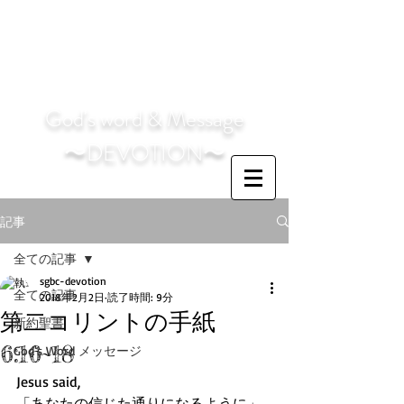
God's word & Message
〜DEVOTION〜
記事
全ての記事
sgbc-devotion
全ての記事
2018年2月2日
読了時間: 9分
第二コリントの手紙
新約聖書
6:16~18
God's Word メッセージ
Jesus said,
「あなたの信じた通りになるように」