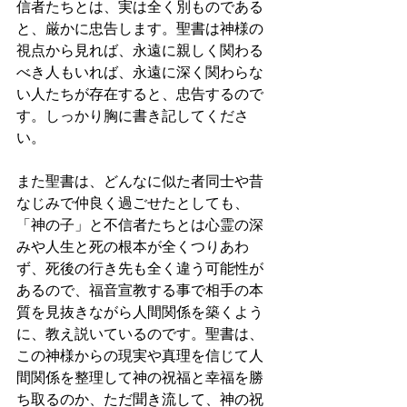
信者たちとは、実は全く別ものである
と、厳かに忠告します。聖書は神様の
視点から見れば、永遠に親しく関わる
べき人もいれば、永遠に深く関わらな
い人たちが存在すると、忠告するので
す。しっかり胸に書き記してくださ
い。
また聖書は、どんなに似た者同士や昔
なじみで仲良く過ごせたとしても、
「神の子」と不信者たちとは心霊の深
みや人生と死の根本が全くつりあわ
ず、死後の行き先も全く違う可能性が
あるので、福音宣教する事で相手の本
質を見抜きながら人間関係を築くよう
に、教え説いているのです。聖書は、
この神様からの現実や真理を信じて人
間関係を整理して神の祝福と幸福を勝
ち取るのか、ただ聞き流して、神の祝