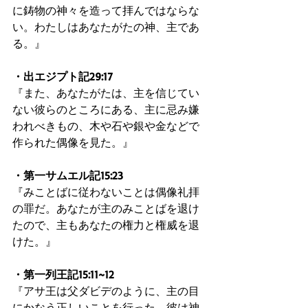
に鋳物の神々を造って拝んではならな
い。わたしはあなたがたの神、主であ
る。』
・出エジプト記29:17
『また、あなたがたは、主を信じてい
ない彼らのところにある、主に忌み嫌
われべきもの、木や石や銀や金などで
作られた偶像を見た。』
・第一サムエル記15:23
『みことばに従わないことは偶像礼拝
の罪だ。あなたが主のみことばを退け
たので、主もあなたの権力と権威を退
けた。』
・第一列王記15:11~12
『アサ王は父ダビデのように、主の目
にかなう正しいことを行った。彼は神