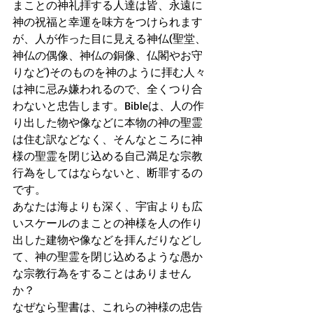
まことの神礼拝する人達は皆、永遠に
神の祝福と幸運を味方をつけられます
が、人が作った目に見える神仏(聖堂、
神仏の偶像、神仏の銅像、仏閣やお守
りなど)そのものを神のように拝む人々
は神に忌み嫌われるので、全くつり合
わないと忠告します。Bibleは、人の作
り出した物や像などに本物の神の聖霊
は住む訳などなく、そんなところに神
様の聖霊を閉じ込める自己満足な宗教
行為をしてはならないと、断罪するの
です。
あなたは海よりも深く、宇宙よりも広
いスケールのまことの神様を人の作り
出した建物や像などを拝んだりなどし
て、神の聖霊を閉じ込めるような愚か
な宗教行為をすることはありません
か？
なぜなら聖書は、これらの神様の忠告