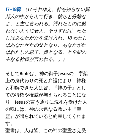
17~18節
（17 それゆえ、神を知らない異
邦人の中から出て行き、彼らと分離せ
よ、と主は言われる。汚れたものに触
れないようにせよ。そうすれば、わた
しはあなたがたを受け入れ、18 わたし
はあなたがたの父となり、あなたがた
はわたしの息子、娘となる、と全能の
主なる神様が言われる。」）
そしてBibleは、神の御子Jesusの十字架
上の身代わりの死と弁護により、神様
と和解できた人は皆、『神の子』とし
ての特権や権威が与えられることにな
り、Jesusの言う通りに洗礼を受けた人
の魂には、神の永遠なる救い主『聖
霊』が贈られていると約束してくれま
す。
聖書は、人は皆、この神の聖霊さえ受