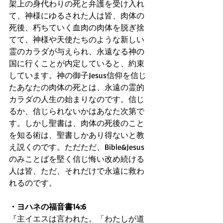
架上の身代わりの死と弁護を受け入れ
て、神様にゆるされた人は皆、肉体の
死後、朽ちていく血肉の肉体を脱ぎ捨
てて、神様や天使たちのような新しい
霊のカラダが与えられ、永遠なる神の
国に行くことが内定していると、約束
しています。神の御子Jesus信仰を信じ
たあなたの肉体の死とは、永遠の霊的
カラダの人生の始まりなのです。信じ
るか、信じられないかはあなた次第で
す。しかし聖書は、肉体の死後のこと
を知る術は、聖書しかあり得ないと教
え説くのです。ただただ、Bible&Jesus
のみことばを堅く信じ悔い改め続ける
人は皆、ただ、それだけで永遠に救わ
れるのです。
・ヨハネの福音書14:6
『主イエスは言われた。「わたしが道