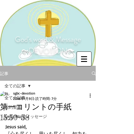
God's word & Message
〜DEVOTION〜
記事
全ての記事
sgbc-devotion
全ての記事
2018年1月9日
読了時間: 7分
第一コリントの手紙
新約聖書
15:50~58
God's Word メッセージ
Jesus said,
『心を尽くし、思いを尽くし、知力を