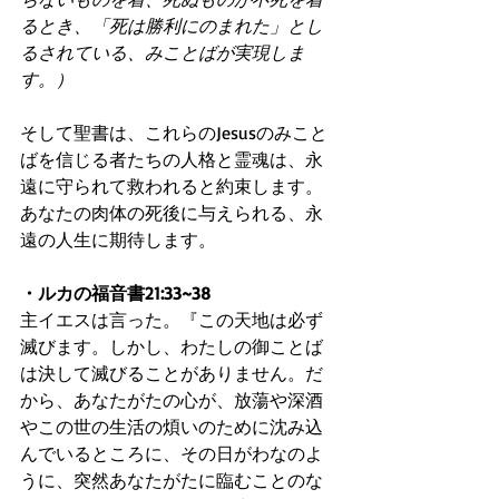
るとき、「死は勝利にのまれた」とし
るされている、みことばが実現しま
す。）
そして聖書は、これらのJesusのみこと
ばを信じる者たちの人格と霊魂は、永
遠に守られて救われると約束します。
あなたの肉体の死後に与えられる、永
遠の人生に期待します。
・ルカの福音書21:33~38
主イエスは言った。『この天地は必ず
滅びます。しかし、わたしの御ことば
は決して滅びることがありません。だ
から、あなたがたの心が、放蕩や深酒
やこの世の生活の煩いのために沈み込
んでいるところに、その日がわなのよ
うに、突然あなたがたに臨むことのな