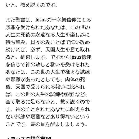
いと、教え説くのです。
また聖書は、Jesusの十字架信仰による
贖罪を受けられたあなたは、この世の
人生の死後の永遠なる人生を楽しみに
待ち望み、日々のみことばで悔い改め
続ければ、必ず、天国人生を勝ち取れ
ると、約束します。ですからJesus信仰
を信じて神の赦しと救いを受けられた
あなたは、この世の人生で様々な試練
や艱難があったとしても、肉体の死
後、天国で受けられる報いに比べれ
ば、この世の人生の試練や艱難など、
全く取るに足らないと、教え説くので
す。神の子とされたあなたに耐えられ
ない試練や艱難などあり得ないという
ことです。霊の目を醒ましましょう。
・ヨハネの福音書3:3