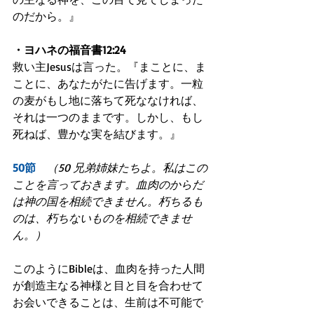
のだから。』
・ヨハネの福音書12:24
救い主Jesusは言った。『まことに、ま
ことに、あなたがたに告げます。一粒
の麦がもし地に落ちて死ななければ、
それは一つのままです。しかし、もし
死ねば、豊かな実を結びます。』
50節　
（50 兄弟姉妹たちよ。私はこの
ことを言っておきます。血肉のからだ
は神の国を相続できません。朽ちるも
のは、朽ちないものを相続できませ
ん。）
このようにBibleは、血肉を持った人間
が創造主なる神様と目と目を合わせて
お会いできることは、生前は不可能で