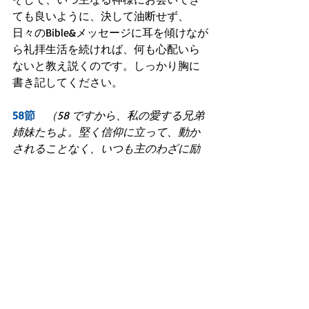
ても良いように、決して油断せず、
日々のBible&メッセージに耳を傾けなが
ら礼拝生活を続ければ、何も心配いら
ないと教え説くのです。しっかり胸に
書き記してください。
58節　
（58 ですから、私の愛する兄弟
姉妹たちよ。堅く信仰に立って、動か
されることなく、いつも主のわざに励
みなさい。あなたがたは自分たちの労
苦が、主にあってむだでないことを知
っているのですから。）
またBibleは、あなたの日々のディボー
ション生活(Bible&メッセージを吸収す
る生活習慣)と礼拝・奉仕生活の労苦は
全く無駄にならず、それどころか、あ
なたが天国に行った時、主なる神様が