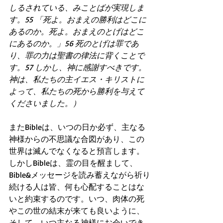
しるされている、みことばが実現しま
す。55 「死よ。おまえの勝利はどこに
あるのか。死よ。おまえのとげはどこ
にあるのか。」56 死のとげは罪であ
り、罪の力は聖書の律法に背くことで
す。57 しかし、神に感謝すべきです。
神は、私たちの主イエス・キリストに
よって、私たちの死から勝利を与えて
くださいました。）
またBibleは、いつの日か必ず、主なる
神様からの不思議な合図があり、この
世界は滅んでなくなると預言します。
しかしBibleは、霊の目を醒まして、
Bible&メッセージを読み蓄えながら祈り
続ける人は皆、何も心配することはな
いと約束するのです。いつ、肉体の死
やこの世の結末が来ても良いように、
そして、いつ主なる神様にお会いでき