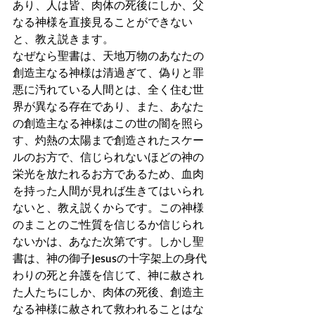
あり、人は皆、肉体の死後にしか、父
なる神様を直接見ることができない
と、教え説きます。
なぜなら聖書は、天地万物のあなたの
創造主なる神様は清過ぎて、偽りと罪
悪に汚れている人間とは、全く住む世
界が異なる存在であり、また、あなた
の創造主なる神様はこの世の闇を照ら
す、灼熱の太陽まで創造されたスケー
ルのお方で、信じられないほどの神の
栄光を放たれるお方であるため、血肉
を持った人間が見れば生きてはいられ
ないと、教え説くからです。この神様
のまことのご性質を信じるか信じられ
ないかは、あなた次第です。しかし聖
書は、神の御子Jesusの十字架上の身代
わりの死と弁護を信じて、神に赦され
た人たちにしか、肉体の死後、創造主
なる神様に赦されて救われることはな