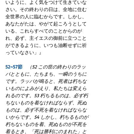
いように、よく気をつけて生きていな
さい。その終わりの日は、全地に住む
全世界の人に臨むからです。しかし、
あなたがたは、やがて起ころうとして
いる、これらすべてのことからのが
れ、必ず、主イエスの御前に立つこと
ができるように、いつも油断せずに祈
っていなさい」』
52~57節　
（52 この世の終わりのラッ
パとともに、たちまち、一瞬のうちに
です。ラッパが鳴ると、死者は朽ちな
いものによみがえり、私たちは変えら
れるのです。53 朽ちるものは、必ず朽
ちないものを着なければならず、死ぬ
ものは、必ず不死を着なければならな
いからです。54 しかし、朽ちるものが
朽ちないものを着、死ぬものが不死を
着るとき、「死は勝利にのまれた」と