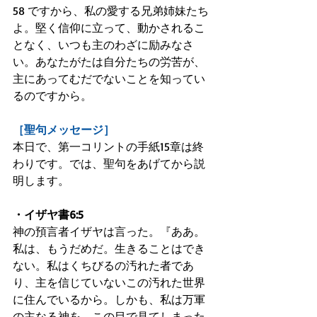
58 ですから、私の愛する兄弟姉妹たち
よ。堅く信仰に立って、動かされるこ
となく、いつも主のわざに励みなさ
い。あなたがたは自分たちの労苦が、
主にあってむだでないことを知ってい
るのですから。
［聖句メッセージ］
本日で、第一コリントの手紙15章は終
わりです。では、聖句をあげてから説
明します。
・イザヤ書6:5
神の預言者イザヤは言った。『ああ。
私は、もうだめだ。生きることはでき
ない。私はくちびるの汚れた者であ
り、主を信じていないこの汚れた世界
に住んでいるから。しかも、私は万軍
の主なる神を、この目で見てしまった