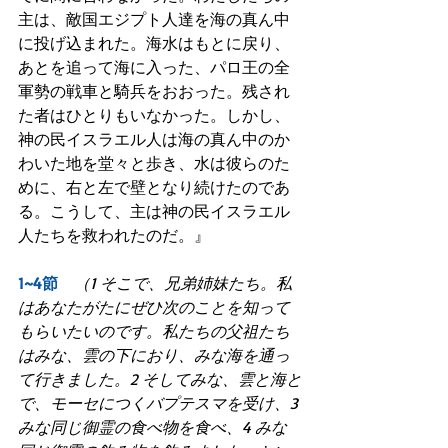
主は、敵国エジプト人達を海の真ん中
に投げ込まれた。海水はもとに戻り、
あとを追って海に入った、パロ王の全
軍勢の戦車と騎兵をおおった。残され
た者はひとりもいなかった。しかし、
神の民イスラエル人は海の真ん中のか
わいた地を堂々と歩き、水は彼らのた
めに、右と左で壁となり続けたのであ
る。こうして、主は神の民イスラエル
人たちを救われたのだ。』
1~4節　
（1 そこで、兄弟姉妹たち。私
はあなたがたにぜひ次のことを知って
もらいたいのです。私たちの父祖たち
はみな、雲の下におり、みな海を通っ
て行きました。2 そしてみな、雲と海と
で、モーセにつくバプテスマを受け、3 
みな同じ御霊の食べ物を食べ、4 みな