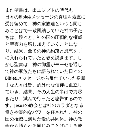
また聖書は、出エジプトの時代も、
日々のBible&メッセージの真理を素直に
受け留めて、神の家族達といつも同じ
みことばで一致団結していた神の子た
ちは、段々と、神の国の圧倒的な権威
と聖霊力を増し加えていくことにな
り、結果、全ての神の約束と恩恵を手
に入れられていたと教え説きます。し
かし聖書は、神の御霊がモーセを通し
て神の家族たちに語られていた日々の
Bible&メッセージから反れていった身勝
手な人々は皆、的外れな信仰に孤立し
ていき、結果、その人生の半ばで力尽
きたり、滅んで行ったと忠告するので
す。Jesusの教会とは神のカラダとなる
働きや霊的なパワーを任された、神の
国の権威に満ちた愛の共同体。神の教
会から語られる同じみことばによる使