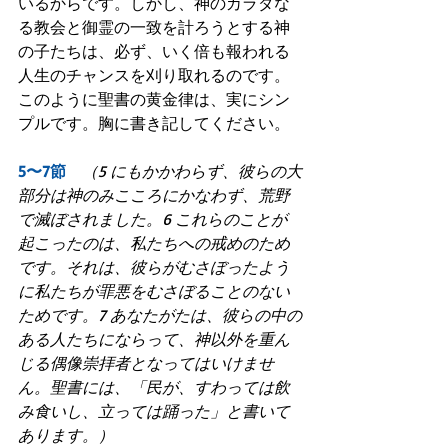
いるからです。しかし、神のカラダな
る教会と御霊の一致を計ろうとする神
の子たちは、必ず、いく倍も報われる
人生のチャンスを刈り取れるのです。
このように聖書の黄金律は、実にシン
プルです。胸に書き記してください。
5〜7節　
（5 にもかかわらず、彼らの大
部分は神のみこころにかなわず、荒野
で滅ぼされました。6 これらのことが
起こったのは、私たちへの戒めのため
です。それは、彼らがむさぼったよう
に私たちが罪悪をむさぼることのない
ためです。7 あなたがたは、彼らの中の
ある人たちにならって、神以外を重ん
じる偶像崇拝者となってはいけませ
ん。聖書には、「民が、すわっては飲
み食いし、立っては踊った」と書いて
あります。）