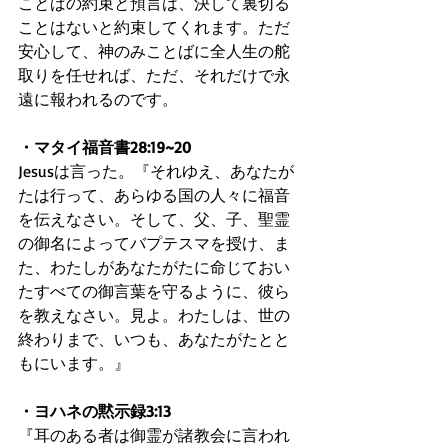
ことばの約束と預言は、決して裏切る
ことはないと約束してくれます。ただ
安心して、神のみことばに全人生の舵
取りを任せれば、ただ、それだけで永
遠に報われるのです。
・マタイ福音書28:19~20
Jesusは言った。『それゆえ、あなたが
たは行って、あらゆる国の人々に福音
を伝えなさい。そして、父、子、聖霊
の御名によってバプテスマを授け、ま
た、わたしがあなたがたに命じておい
たすべての御言葉を守るように、彼ら
を教えなさい。見よ。わたしは、世の
終わりまで、いつも、あなたがたとと
もにいます。』
・ヨハネの黙示録3:13
『耳のある者は御霊が諸教会に言われ