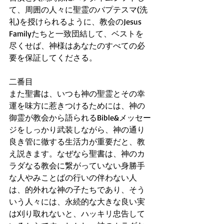
て、周囲の人々に聖霊のバプテスマ(洗
礼)を授けられるように、教会のJesus 
Familyたちと一致団結して、ベストを
尽くせば、神様はあなたのすべての必
要を保証してくださる。
二番目
また聖書は、いつも神の聖霊とその幸
運を味方に惹きつけるためには、神の
御霊が教会から語られるBible&メッセー
ジをしっかり武装しながら、神の通り
良き管に徹する生活力が重要だと、教
え説きます。なぜなら聖書は、神のカ
ラダなる教会に繋がっていない身勝手
な人やみことばの行いの伴わない人
は、的外れな神の子たちであり、そう
いう人々には、永続的な大きな良い実
は刈り取れないと、ハッキリ忠告して