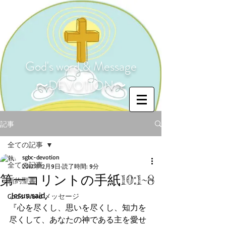
God's word & Message
〜DEVOTION〜
記事
全ての記事
sgbc-devotion
全ての記事
2017年12月9日
読了時間: 9分
第一コリントの手紙10:1~8
新約聖書
 Jesus said,
God's Word メッセージ
『心を尽くし、思いを尽くし、知力を
尽くして、あなたの神である主を愛せ