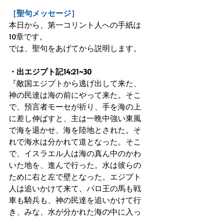
［聖句メッセージ］
本日から、第一コリント人への手紙は
10章です。
では、聖句をあげてから説明します。
・出エジプト記14:21~30
『敵国エジプトから逃げ出して来た、
神の民達は海の前にやって来た。そこ
で、預言者モーセが祈り、手を海の上
に差し伸ばすと、主は一晩中強い東風
で海を退かせ、海を陸地とされた。そ
れで海水は分かれて道となった。そこ
で、イスラエル人は海の真ん中のかわ
いた地を、進んで行った。水は彼らの
ために右と左で壁となった。エジプト
人は追いかけて来て、パロ王の馬も戦
車も騎兵も、神の民達を追いかけて行
き、みな、水が分かれた海の中に入っ