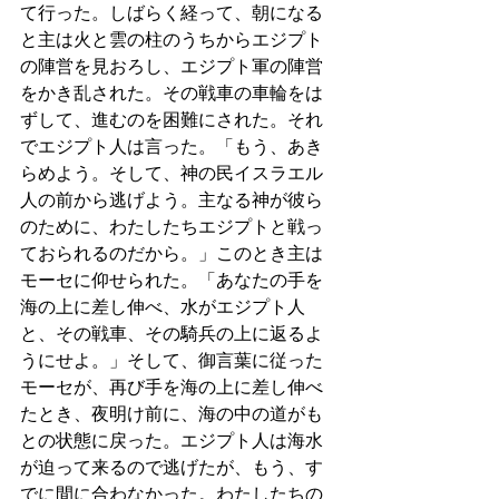
て行った。しばらく経って、朝になる
と主は火と雲の柱のうちからエジプト
の陣営を見おろし、エジプト軍の陣営
をかき乱された。その戦車の車輪をは
ずして、進むのを困難にされた。それ
でエジプト人は言った。「もう、あき
らめよう。そして、神の民イスラエル
人の前から逃げよう。主なる神が彼ら
のために、わたしたちエジプトと戦っ
ておられるのだから。」このとき主は
モーセに仰せられた。「あなたの手を
海の上に差し伸べ、水がエジプト人
と、その戦車、その騎兵の上に返るよ
うにせよ。」そして、御言葉に従った
モーセが、再び手を海の上に差し伸べ
たとき、夜明け前に、海の中の道がも
との状態に戻った。エジプト人は海水
が迫って来るので逃げたが、もう、す
でに間に合わなかった。わたしたちの