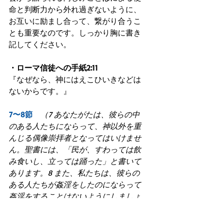
命と判断力から外れ過ぎないように、
お互いに励まし合って、繋がり合うこ
とも重要なのです。しっかり胸に書き
記してください。
・ローマ信徒への手紙2:11
『なぜなら、神にはえこひいきなどは
ないからです。』
7〜8節　
（7 あなたがたは、彼らの中
のある人たちにならって、神以外を重
んじる偶像崇拝者となってはいけませ
ん。聖書には、「民が、すわっては飲
み食いし、立っては踊った」と書いて
あります。8 また、私たちは、彼らの
ある人たちが姦淫をしたのにならって
姦淫をすることはないようにしましょ
う。彼らは姦淫のゆえに一日に二万三