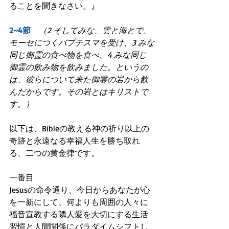
ることを聞きなさい。』
2~4節　
（2 そしてみな、雲と海とで、
モーセにつくバプテスマを受け、3 みな
同じ御霊の食べ物を食べ、4 みな同じ
御霊の飲み物を飲みました。というの
は、彼らについて来た御霊の岩から飲
んだからです。その岩とはキリストで
す。）
以下は、Bibleの教える神の祈り以上の
奇跡と永遠なる幸福人生を勝ち取れ
る、二つの黄金律です。
一番目
Jesusの命令通り、今日からあなたが心
を一新にして、何よりも周囲の人々に
福音宣教する隣人愛を大切にする生活
習慣と人間関係にパラダイムシフトし