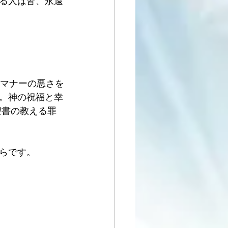
る人は皆、永遠
やマナーの悪さを
。神の祝福と幸
聖書の教える罪
らです。