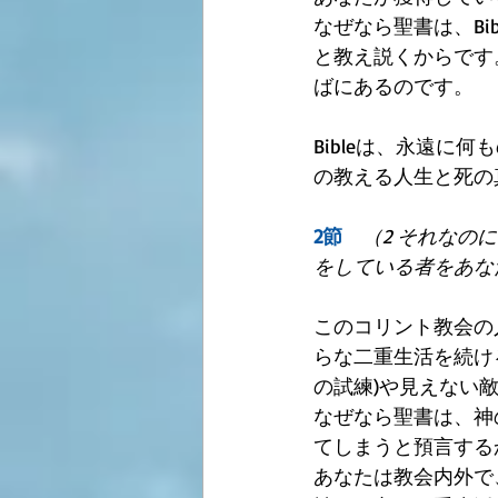
なぜなら聖書は、Bi
と教え説くからです。
ばにあるのです。
Bibleは、永遠
の教える人生と死の
2節　
（2 それなの
をしている者をあな
このコリント教会の人
らな二重生活を続け
の試練)や見えない
なぜなら聖書は、神
てしまうと預言する
あなたは教会内外で