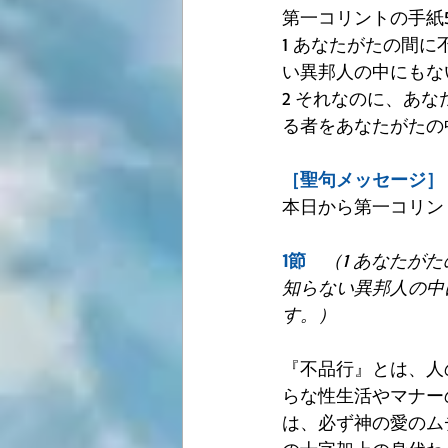
第一コリントの手紙5:
1 あなたがたの間
い異邦人の中にもな
2 それなのに、あ
る者をあなたがたの
［聖句メッセージ］
本日から第一コリン
1節　
（1 あなたが
知らない異邦人の中
す。）
『不品行』とは、人
らな性生活やマナー
は、必ず神の愛のムチ