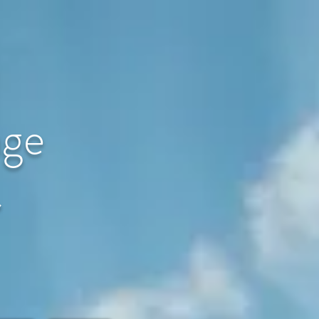
age
〜