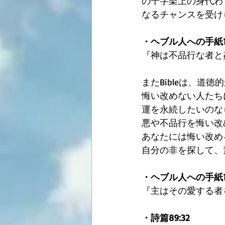
の十字架上の身代わ
なるチャンスを受け
・ヘブル人への手紙13
『神は不品行な者と
またBibleは、
悔い改めない人たち
運を永続したいのな
悪や不品行を悔い改
あなたには悔い改め
自分の非を探して、
・ヘブル人への手紙12
『主はその愛する者
・詩篇89:32