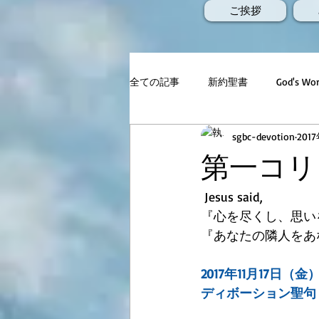
ご挨拶
全ての記事
新約聖書
God's 
sgbc-devotion
201
第一コリン
 Jesus said,
『心を尽くし、思い
『あなたの隣人をあ
2017年11月17日（金
ディボーション聖句