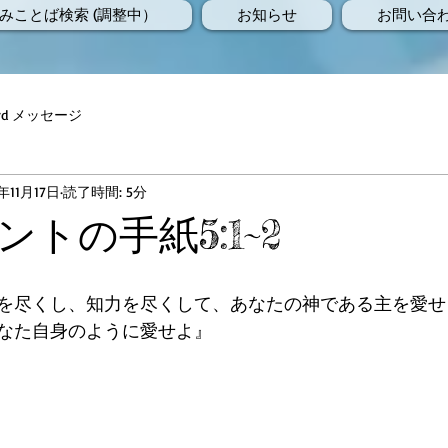
みことば検索 (調整中）
お知らせ
お問い合
Word メッセージ
7年11月17日
読了時間: 5分
トの手紙5:1~2
を尽くし、知力を尽くして、あなたの神である主を愛せ
なた自身のように愛せよ』
）