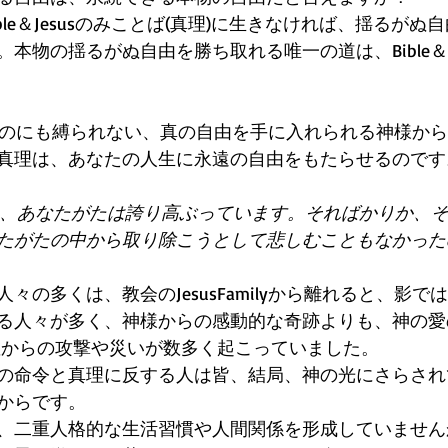
ble＆Jesusのみことば(真理)に生きなければ、揺るが
本物の揺るがぬ自由を勝ち取れる唯一の道は、Bible＆J
に何ものにも縛られない、真の自由を手に入れられる神様か
真理は、あなたの人生に永遠の自由をもたらせるのです
に、あなたがたは誇り高ぶっています。そればかりか、
たがたの中から取り除こうとして悲しむこともなかった
々の多くは、教会のJesusFamilyから離れると、影
る人々が多く、神様からの感動的な奇跡よりも、神の愛
敵からの攻撃や災いが数多く起こっていました。
の命令と真理に反する人は皆、結局、神の光にさらされ
からです。
、二重人格的な生活習慣や人間関係を形成していません