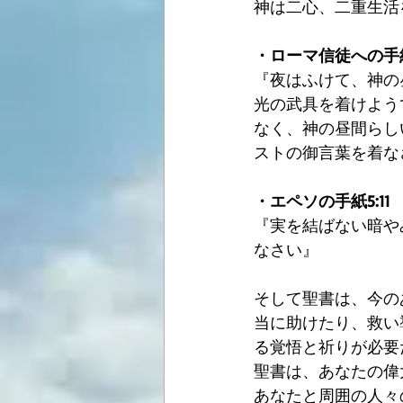
神は二心、二重生活
・ローマ信徒への手紙13
『夜はふけて、神の
光の武具を着けよう
なく、神の昼間らし
ストの御言葉を着な
・エペソの手紙5:11
『実を結ばない暗や
なさい』
そして聖書は、今の
当に助けたり、救い
る覚悟と祈りが必要
聖書は、あなたの偉
あなたと周囲の人々