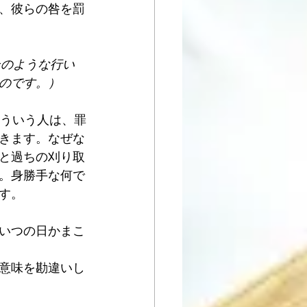
、彼らの咎を罰
そのような行い
のです。）
そういう人は、罪
きます。なぜな
と過ちの刈り取
。身勝手な何で
す。
いつの日かまこ
意味を勘違いし