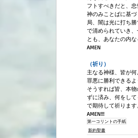
フトすべきだと、忠
神のみことばに基づ
局、闇は光に打ち勝
で清められていき、
とも、あなたの内な
AMEN
（祈り）
主なる神様、皆が何
罪悪に勝利できるよ
そうすれば皆、本物
ずに済み、何をして
で期待して祈ります
AMEN!!!
第一コリントの手紙
新約聖書