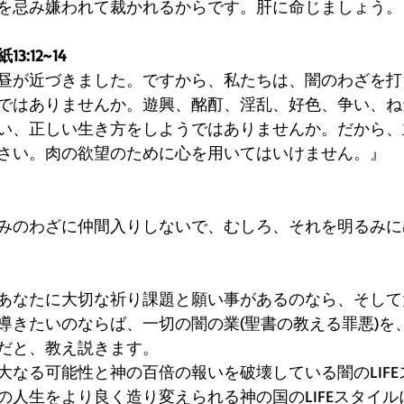
を忌み嫌われて裁かれるからです。肝に命じましょう。
:12~14
昼が近づきました。ですから、私たちは、闇のわざを打
ではありませんか。遊興、酩酊、淫乱、好色、争い、ね
い、正しい生き方をしようではありませんか。だから、
さい。肉の欲望のために心を用いてはいけません。』
みのわざに仲間入りしないで、むしろ、それを明るみに
あなたに大切な祈り課題と願い事があるのなら、そして
導きたいのならば、一切の闇の業(聖書の教える罪悪)を
だと、教え説きます。
大なる可能性と神の百倍の報いを破壊している闇のLIF
の人生をより良く造り変えられる神の国のLIFEスタイ