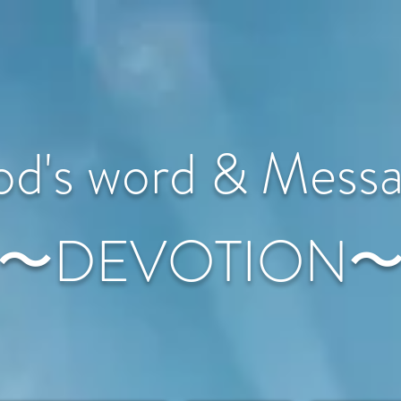
d's word & Mess
〜DEVOTION