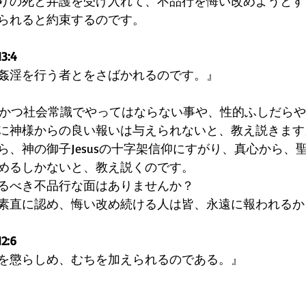
りの死と弁護を受け入れて、不品行を悔い改めようとす
られると約束するのです。
:4
姦淫を行う者とをさばかれるのです。』
道徳的かつ社会常識でやってはならない事や、性的ふしだら
に神様からの良い報いは与えられないと、教え説きます
ら、神の御子Jesusの十字架信仰にすがり、真心から、
めるしかないと、教え説くのです。
るべき不品行な面はありませんか？
素直に認め、悔い改め続ける人は皆、永遠に報われるか
:6
を懲らしめ、むちを加えられるのである。』