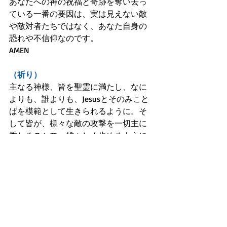
あなたへの神の祝福と奇跡を奪い去っ
ている一番の要因は、実は見えない敵
や敵対者たちではなく、あなた自身の
恐れや不信仰なのです。
AMEN
（祈り）
主なる神様、皆を聖霊に満たし、なに
よりも、誰よりも、Jesusとそのみこと
ばを模範として生きられるように。そ
して皆が、様々な敵の攻撃を一切主に
委ねることで、雄々しく歩めるように
助け導いてください。
そうすれば皆、人生の圧倒的な勝利
者、まことの成功者となれるからで
す！主イエスのお名前で期待して祈り
ます。