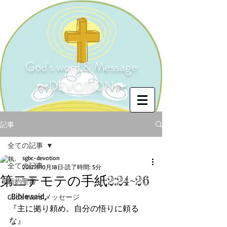
God's word & Message
〜DEVOTION〜
記事
全ての記事
sgbc-devotion
全ての記事
2017年10月18日
読了時間: 5分
第二テモテの手紙2:24~26
新約聖書
 Bible said,
God's Word メッセージ
『主に拠り頼め。自分の悟りに頼る
な』