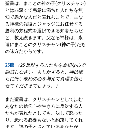
聖書は、まことの神の子(クリスチャン)
とは罪深くて悪意に満ちた人たちを無
知で愚かな人だと哀れむことで、主な
る神様の報復とジャッジにお任せする
勝利の方程式を選択できる知者たちだ
と、教え説きます。父なる神様は、永
遠にまことのクリスチャン(神の子)たち
の味方だからです。
25節
（25 反対する人たちを柔和な心で
訓戒しなさい。もしかすると、神は彼
らに悔い改めの心を与えて真理を悟ら
せてくださるでしょう。）
また聖書は、クリスチャンとして歩む
あなたの信仰心や生き方に反対する人
たちが表れたとしても、決して怒った
り、恐れる必要もないと約束してくれ
ます。神の子とされているあなたが、