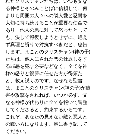
れたクリスチャンたちは、いつも父な
る神様とそのみことばに信頼して、何
よりも周囲の人々への隣人愛と忍耐を
大切に持ち続けることが重要な使命で
あり、他人の悪に対して怒ったとして
も、決して報復しようとせずに、絶え
ず真理と祈りで対抗すべきだと、忠告
します。まことのクリスチャン(神の子)
たちは、他人にされた悪の仕返しをす
る罪悪を犯す必要などなく、全てを神
様の怒りと復讐に任せた方が得策だ
と、教え説くのです。なぜなら聖書
は、まことのクリスチャン(神の子)が迫
害や攻撃をされれば、いつか必ず、父
なる神様が代わりに全てを報いて調整
してくださると、約束するからです。
これぞ、あなたの見えない敵と悪人と
の戦い方になります。胸に書き記して
ください。