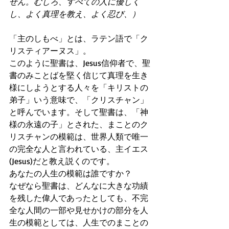
せん。むしろ、すべての人に優しく
し、よく真理を教え、よく忍び、）
「主のしもべ」とは、ラテン語で「ク
リスティアーヌス」。
このように聖書は、Jesus信仰者で、聖
書のみことばを堅く信じて真理を生き
様にしようとする人々を「キリストの
弟子」いう意味で、「クリスチャン」
と呼んでいます。そして聖書は、「神
様の永遠の子」とされた、まことのク
リスチャンの模範は、世界人類で唯一
の完全な人と言われている、主イエス
(Jesus)だと教え説くのです。
あなたの人生の模範は誰ですか？
なぜなら聖書は、どんなに大きな功績
を残した偉人であったとしても、不完
全な人間の一部や見せかけの部分を人
生の模範としては、人生でのまことの