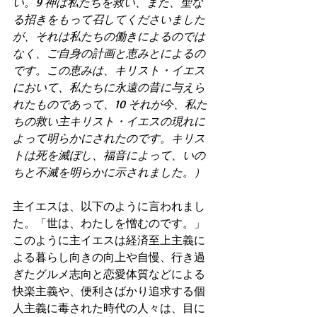
い。9 神は私たちを救い、また、聖な
る招きをもって召してくださいました
が、それは私たちの働きによるのでは
なく、ご自身の計画と恵みとによるの
です。この恵みは、キリスト・イエス
において、私たちに永遠の昔に与えら
れたものであって、10 それが今、私た
ちの救い主キリスト・イエスの現れに
よって明らかにされたのです。キリス
トは死を滅ぼし、福音によって、いの
ちと不滅を明らかに示されました。）
主イエスは、以下のように言われまし
た。「世は、わたしを憎むのです。」
このように主イエスは経済至上主義に
よる暮らし向きの向上や自慢、行き過
ぎたグルメ志向と恋愛体質などによる
快楽主義や、便利さばかり追求する個
人主義に毒された時代の人々は、目に