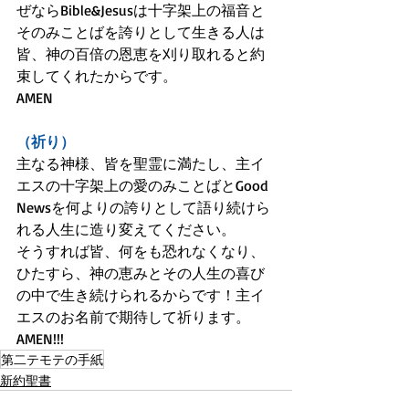
ぜならBible&Jesusは十字架上の福音と
そのみことばを誇りとして生きる人は
皆、神の百倍の恩恵を刈り取れると約
束してくれたからです。
AMEN
（祈り）
主なる神様、皆を聖霊に満たし、主イ
エスの十字架上の愛のみことばとGood 
Newsを何よりの誇りとして語り続けら
れる人生に造り変えてください。
そうすれば皆、何をも恐れなくなり、
ひたすら、神の恵みとその人生の喜び
の中で生き続けられるからです！主イ
エスのお名前で期待して祈ります。
AMEN!!!
第二テモテの手紙
新約聖書