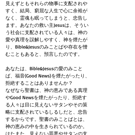
見えずともそれらの物事に支配されや
すく、結局、窮屈な人生で心に余裕が
なく、霊魂も眠ってしまうと、忠告し
ます。あなたの救い主Jesusは、そうい
う社会に支配されている人々は、神の
愛や真理を誤解しやすく、神を煙たが
り、Bible&Jesusのみことばや存在を憎
むこともあると、預言したのです。
あなたは、Bible&Jesusの愛のみこと
ば、福音(Good News)を煙たがったり、
拒絶することはありませんか？
なぜなら聖書は、神の恵みである真理
やGood Newsを煙たがったり、拒絶す
る人々は目に見えないサタンやその策
略に支配されているしるしだと、忠告
するからです。聖書のみことばとは、
神の恵みの中を生きられているのか。
はたまた、見えない罪悪やサタンの支