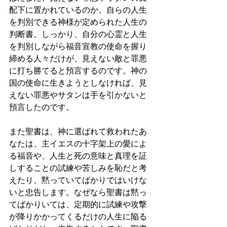
配下に置かれているのか。自らの人生
を判別できる神様が定められた人生の
判断書。しっかり、自分の心霊と人生
を判別しながら福音宣教の使命を握り
締める人々だけが、見えない敵と罪悪
に打ち勝てると預言するのです。神の
国の使命に生きようとしなければ、見
えない罪悪やサタンは手を引かないと
預言したのです。
また聖書は、神に選ばれて救われたあ
なたは、主イエスの十字架上の愛によ
る福音や、人生と死の意味と真理を証
しすることの試練や苦しみを恥だと考
えたり、黙っていてばかりではいけな
いと忠告します。なぜなら聖書は黙っ
てばかりいては、定期的に試練や攻撃
が降りかかってくるだけの人生に陥る