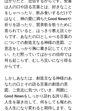
ばかりだと、忠告するからです。聖書
は人の口や語る言葉とは、好きなこと
をしゃべったり、飲み食いするだけで
はなく、神の愛に満ちたGood Newsや
祈りを語ったり、賛美歌を歌うために
造られていると、はっきり教え説くか
らです。あなたの口としゃべる言葉の
についての創造主なる神様の意図、ご
意志をしっかり胸に書き記してくださ
い。ただ黙っていてばかりの信仰では
何も起こらず、むしろ災いになり得る
からです。
しかしあなたは、創造主なる神様のあ
なたの口とその語る言葉の創造の意
図、ご意志に気づいていき、周囲に
Good Newsをしっかり語れる誇り高い
人生を築き出して、何をしても報われ
る人生になり変わると期待します。な