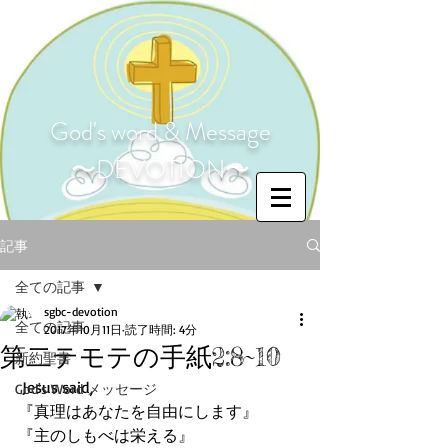
God's word & Message
〜DEVOTION〜
記事
全ての記事
sgbc-devotion
全ての記事
2017年10月11日
読了時間: 4分
第二テモテの手紙2:8~10
新約聖書
 Jesus said,
God's Word メッセージ
『真理はあなたを自由にします』
『主のしもべは栄える』