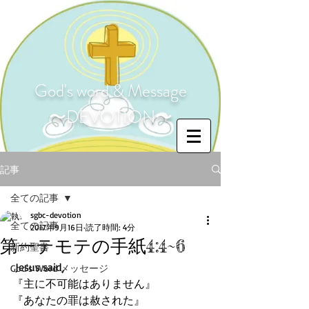
God's word & Message
〜DEVOTION〜
記事
全ての記事
sgbc-devotion
全ての記事
2017年9月16日
読了時間: 4分
第一テモテの手紙4:4~6
新約聖書
 Jesus said,
God's Word メッセージ
『主に不可能はありません』
『あなたの罪は赦された』